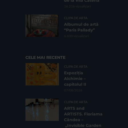
de la Vila Catena
16.216 vizualizari
CLIPA DE ARTA
Albumul de artă
“Paris Pallady”
6.600 vizualizari
CELE MAI RECENTE
CLIPA DE ARTA
Expoziția
Alchimie –
capitolul II
07/08/2026
CLIPA DE ARTA
ARTS and
ARTISTS. Floriama
Cândea –
„Invisible Garden