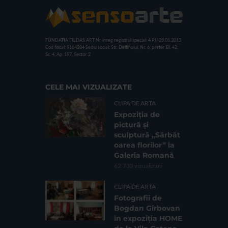
FUNDATIA FILDAS ART
Nr inreg registrul special: 4 PJ/ 29.01.2013
Cod fiscal: 9164384
Sediu social: Str. Delfinului, Nr. 6, parter Bl. 42,
Sc. 4, Ap. 197, Sector 2
CELE MAI VIZUALIZATE
CLIPA DE ARTA
Expoziția de
pictură și
sculptură „Sărbăt
oarea florilor” la
Galeria Romană
62.733 vizualizari
CLIPA DE ARTA
Fotografii de
Bogdan Gîrbovan
în expoziția HOME