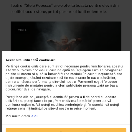
Teatrul “Stela Popescu” are o oferta bogata pentru elevii din
scolile bucurestene, pe tot parcursul lunii noiembrie.
VIDEO
Acest site utilizează cookie-uri
Pe lângă cookie-urile care sunt strict necesare pentru funcționarea acestui
site web, folosim cookie-uri care ne ajută să înțelegem cum se navighează
pe site-ul nostru și ajută la îmbunătățirea modului în care funcționează site-
ul, de exemplu, făcând rezultatele să fie mai exacte în cazul căutărilor,
pentru a măsura performanța site-ului nostru. Partenerii noștri folosesc
instrumente de urmărire pentru a oferi publicitate personalizată pe baza
ALTE MATERIALE
obiceiurilor dvs. de navigare.
D’ale noastre – Teatrul National
Puteți face clic pe „Acceptă si continuă” pentru a fi de acord cu aceste
utilizări sau puteți face clic pe „Personalizează setările” pentru a vă
Bucuresti
configura opțiunile. Vă puteți modifica preferințele și, în special, vă puteți
retrage consimțământul pe site-ul nostru în orice moment.
12/10/2012
Mai multe detalii
aici
.
Spectacolul “D”ale noastre” se joaca in cadrul Festivalului
National de Teatru 2012, vineri, 26 octombrie, ora 18.00, la