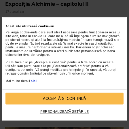
Expoziția Alchimie – capitolul II
17 vizualizari
Acest site utilizează cookie-uri
VIDEO
Pe lângă cookie-urile care sunt strict necesare pentru funcționarea acestui
site web, folosim cookie-uri care ne ajută să înțelegem cum se navighează
pe site-ul nostru și ajută la îmbunătățirea modului în care funcționează site-
ul, de exemplu, făcând rezultatele să fie mai exacte în cazul căutărilor,
pentru a măsura performanța site-ului nostru. Partenerii noștri folosesc
instrumente de urmărire pentru a oferi publicitate personalizată pe baza
obiceiurilor dvs. de navigare.
Puteți face clic pe „Acceptă si continuă” pentru a fi de acord cu aceste
utilizări sau puteți face clic pe „Personalizează setările” pentru a vă
configura opțiunile. Vă puteți modifica preferințele și, în special, vă puteți
retrage consimțământul pe site-ul nostru în orice moment.
Mai multe detalii
aici
.
CLIPA DE ARTA
ACCEPTĂ SI CONTINUĂ
ARTS and ARTISTS. Floriama Cândea –
„Invisible Garden #2”
PERSONALIZEAZĂ SETĂRILE
145 vizualizari