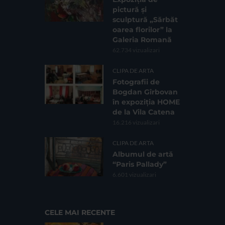
pictură și
sculptură „Sărbăt
oarea florilor” la
Galeria Romană
62.734 vizualizari
CLIPA DE ARTA
Fotografii de
Bogdan Gîrbovan
în expoziția HOME
de la Vila Catena
16.216 vizualizari
CLIPA DE ARTA
Albumul de artă
“Paris Pallady”
6.601 vizualizari
CELE MAI RECENTE