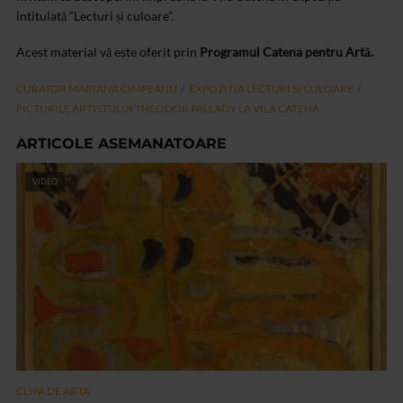
intitulată “Lecturi și culoare”.
Acest material vă este oferit prin
Programul Catena pentru Artă.
CURATOR MARIANA CIMPEANU
EXPOZITIA LECTURI SI CULOARE
PICTURILE ARTISTULUI THEODOR PALLADY LA VILA CATENA
ARTICOLE ASEMANATOARE
VIDEO
CLIPA DE ARTA