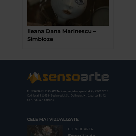
Ileana Dana Marinescu –
Simbioze
FUNDATIA FILDAS ART
Nr inreg registrul special: 4 PJ/ 29.01.2013
Cod fiscal: 9164384
Sediu social: Str. Delfinului, Nr. 6, parter Bl. 42,
Sc. 4, Ap. 197, Sector 2
CELE MAI VIZUALIZATE
CLIPA DE ARTA
Expoziția de