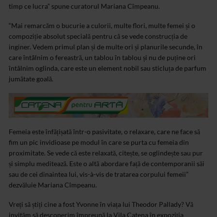
timp ce lucra” spune curatorul Mariana Cîmpeanu.
“Mai remarcăm o bucurie a culorii, multe flori, multe femei și o
compoziție absolut specială pentru că se vede construcția de
inginer. Vedem primul plan și de multe ori și planurile secunde, în
care întâlnim o fereastră, un tablou în tablou și nu de puține ori
întâlnim oglinda, care este un element nobil sau sticluța de parfum
jumătate goală.
Femeia este înfățișată într-o pasivitate, o relaxare, care ne face să
fim un pic invidioase pe modul în care se purta cu femeia din
proximitate. Se vede că este relaxată, citește, se oglindește sau pur
și simplu meditează. Este o altă abordare față de contemporanii săi
sau de cei dinaintea lui, vis-à-vis de tratarea corpului femeii”
dezvăluie Mariana Cîmpeanu.
Vreți să știți cine a fost Yvonne în viața lui Theodor Pallady? Vă
invităm să descoperim împreună la Vila Catena în expoziția