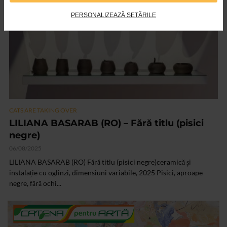
PERSONALIZEAZĂ SETĂRILE
CATS ARE TAKING OVER
LILIANA BASARAB (RO) – Fără titlu (pisici
negre)
06/08/2025
LILIANA BASARAB (RO) Fără titlu (pisici negre)ceramică și
instalație cu oglinzi, dimensiuni variabile, 2025 Pisici, aproape
negre, fără ochi...