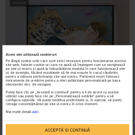
IMAGINE
Acest site utilizează cookie-uri
Pe lângă cookie-urile care sunt strict necesare pentru funcționarea acestui
site web, folosim cookie-uri care ne ajută să înțelegem cum se navighează
pe site-ul nostru și ajută la îmbunătățirea modului în care funcționează site-
CATS ARE TAKING OVER
ul, de exemplu, făcând rezultatele să fie mai exacte în cazul căutărilor,
pentru a măsura performanța site-ului nostru. Partenerii noștri folosesc
GABRIELA VANGA (RO) – Elias dormind;
instrumente de urmărire pentru a oferi publicitate personalizată pe baza
Tudor cu pisica
obiceiurilor dvs. de navigare.
Puteți face clic pe „Acceptă si continuă” pentru a fi de acord cu aceste
06/08/2025
utilizări sau puteți face clic pe „Personalizează setările” pentru a vă
configura opțiunile. Vă puteți modifica preferințele și, în special, vă puteți
GABRIELA VANGA (RO) Elias dormindulei pe pânză, 65 x 55 cm,
retrage consimțământul pe site-ul nostru în orice moment.
2019 Gabriela Vanga estompează granița dintre inocența
Mai multe detalii
aici
.
domestică și puterea sălbatică...
ACCEPTĂ SI CONTINUĂ
IMAGINE