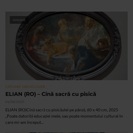
IMAGINE
CATS ARE TAKING OVER
ELIAN (RO) – Cină sacră cu pisică
06/08/2025
ELIAN (RO)Cină sacră cu pisicăulei pe pânză, 60 x 40 cm, 2025
„Poate datorită educației mele, sau poate momentului cultural în
care mi-am început...