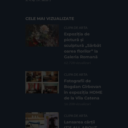
Sc. 4, Ap. 197, Sector 2
CELE MAI VIZUALIZATE
CLIPA DE ARTA
Expoziția de
pictură și
sculptură „Sărbăt
oarea florilor” la
Galeria Romană
62.728 vizualizari
CLIPA DE ARTA
Fotografii de
Bogdan Gîrbovan
în expoziția HOME
de la Vila Catena
16.208 vizualizari
CLIPA DE ARTA
Lansarea cărții
IT’S ALL ABOUT