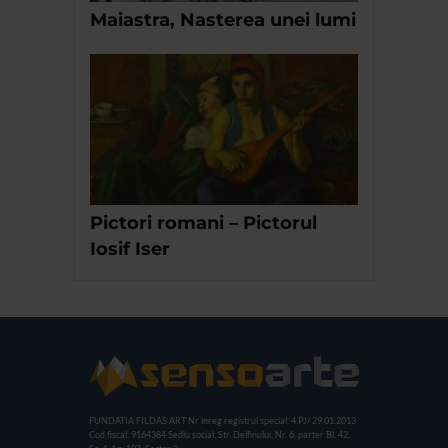
Maiastra, Nasterea unei lumi
Pictori romani – Pictorul
Iosif Iser
FUNDATIA FILDAS ART
Nr inreg registrul special: 4 PJ/ 29.01.2013
Cod fiscal: 9164384
Sediu social: Str. Delfinului, Nr. 6, parter Bl. 42,