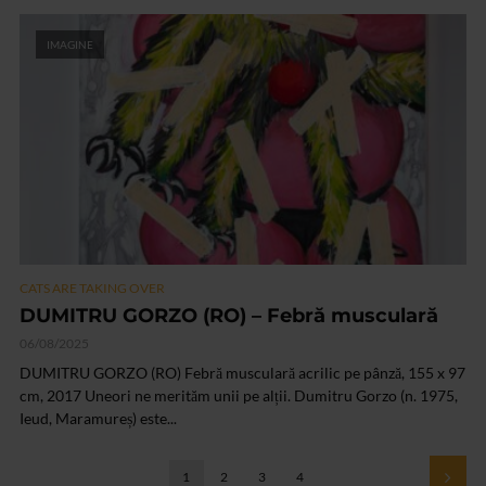
IMAGINE
CATS ARE TAKING OVER
DUMITRU GORZO (RO) – Febră musculară
06/08/2025
DUMITRU GORZO (RO) Febră musculară acrilic pe pânză, 155 x 97
cm, 2017 Uneori ne merităm unii pe alții. Dumitru Gorzo (n. 1975,
Ieud, Maramureș) este...
1
2
3
4