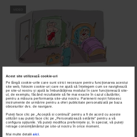
VIDEO
Acest site utilizează cookie-uri
ANDONEVRALGIC
Pe lângă cookie-urile care sunt strict necesare pentru funcționarea acestui
NEHOTARARE Ep. 284
site web, folosim cookie-uri care ne ajută să înțelegem cum se navighează
pe site-ul nostru și ajută la îmbunătățirea modului în care funcționează site-
02/11/2020
ul, de exemplu, făcând rezultatele să fie mai exacte în cazul căutărilor,
pentru a măsura performanța site-ului nostru. Partenerii noștri folosesc
instrumente de urmărire pentru a oferi publicitate personalizată pe baza
obiceiurilor dvs. de navigare.
Puteți face clic pe „Acceptă si continuă” pentru a fi de acord cu aceste
VIDEO
utilizări sau puteți face clic pe „Personalizează setările” pentru a vă
configura opțiunile. Vă puteți modifica preferințele și, în special, vă puteți
retrage consimțământul pe site-ul nostru în orice moment.
Mai multe detalii
aici
.