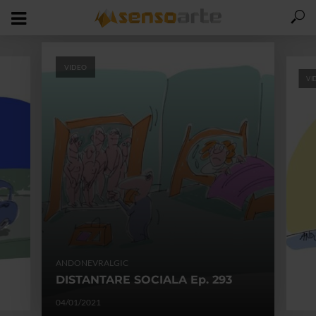
VIDEO
VI
AND
ANDONEVRALGIC
PR
DISTANTARE SOCIALA Ep. 293
28/1
04/01/2021