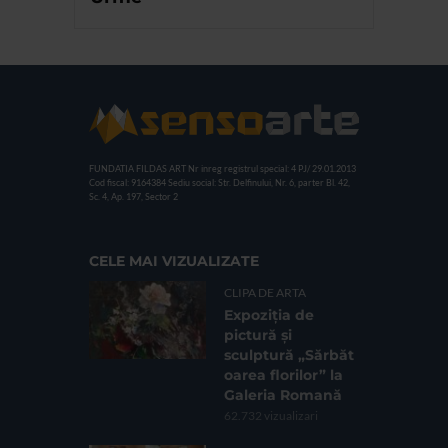
FUNDATIA FILDAS ART
Nr inreg registrul special: 4 PJ/ 29.01.2013
Cod fiscal: 9164384
Sediu social: Str. Delfinului, Nr. 6, parter Bl. 42,
Sc. 4, Ap. 197, Sector 2
CELE MAI VIZUALIZATE
CLIPA DE ARTA
Expoziția de
pictură și
sculptură „Sărbăt
oarea florilor” la
Galeria Romană
62.732 vizualizari