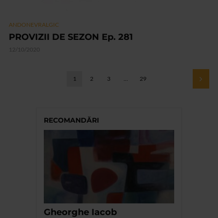
ANDONEVRALGIC
PROVIZII DE SEZON Ep. 281
12/10/2020
1
2
3
…
29
RECOMANDĂRI
Gheorghe Iacob