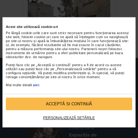
Acest site utilizează cookie-uri
Perspectiva si (i) LOVE ME,
Pe lângă cookie-urile care sunt strict necesare pentru funcționarea acestui
la Galeria Aiurart
site web, folosim cookie-uri care ne ajută să înțelegem cum se navighează
pe site-ul nostru și ajută la îmbunătățirea modului în care funcționează site-
ul, de exemplu, făcând rezultatele să fie mai exacte în cazul căutărilor,
pentru a măsura performanța site-ului nostru. Partenerii noștri folosesc
instrumente de urmărire pentru a oferi publicitate personalizată pe baza
obiceiurilor dvs. de navigare.
Puteți face clic pe „Acceptă si continuă” pentru a fi de acord cu aceste
utilizări sau puteți face clic pe „Personalizează setările” pentru a vă
configura opțiunile. Vă puteți modifica preferințele și, în special, vă puteți
retrage consimțământul pe site-ul nostru în orice moment.
Mai multe detalii
aici
.
FUNDATIA FILDAS ART
Nr inreg registrul special: 4 PJ/ 29.01.2013
Cod fiscal: 9164384
Sediu social: Str. Delfinului, Nr. 6, parter Bl. 42,
Sc. 4, Ap. 197, Sector 2
ACCEPTĂ SI CONTINUĂ
CELE MAI VIZUALIZATE
PERSONALIZEAZĂ SETĂRILE
CLIPA DE ARTA
Expoziția de