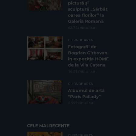
pictură și
sculptură „Sărbăt
oarea florilor” la
Galeria Romană
62.731 vizualizari
CLIPA DE ARTA
Fotografii de
Bogdan Gîrbovan
în expoziția HOME
de la Vila Catena
16.212 vizualizari
CLIPA DE ARTA
Albumul de artă
“Paris Pallady”
6.597 vizualizari
CELE MAI RECENTE
CLIPA DE ARTA