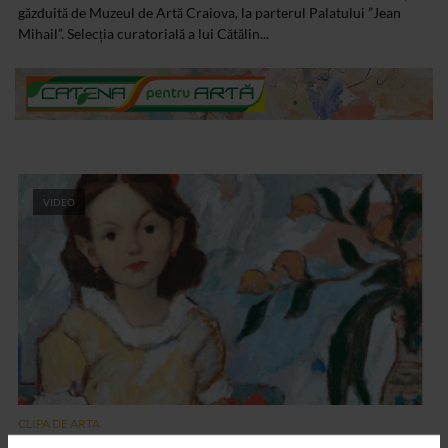
găzduită de Muzeul de Artă Craiova, la parterul Palatului ”Jean
Mihail”. Selecția curatorială a lui Cătălin...
VIDEO
CLIPA DE ARTA