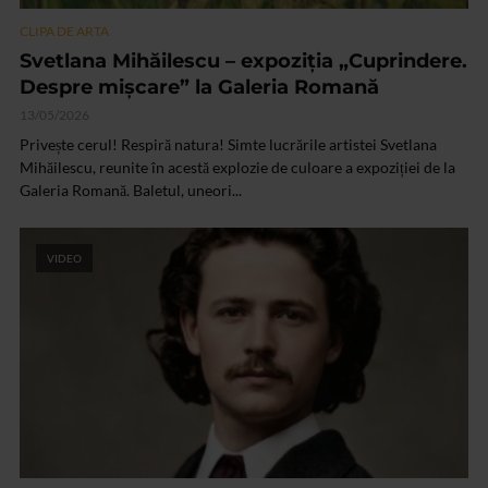
CLIPA DE ARTA
Svetlana Mihăilescu – expoziția „Cuprindere.
Despre mișcare” la Galeria Romană
13/05/2026
Privește cerul! Respiră natura! Simte lucrările artistei Svetlana
Mihăilescu, reunite în acestă explozie de culoare a expoziției de la
Galeria Romană. Baletul, uneori...
VIDEO