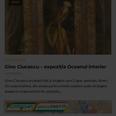
VIDEO
CLIPA DE ARTA
Gino Ciucescu – expoziția Oceanul interior
15/07/2026
Gino Ciucescu pictează idei și imagini care îi apar spontan, direct
din subconștient, din aceea parte a minții noastre unde strângem
aleatoriu toate amintirile, emoțiile...