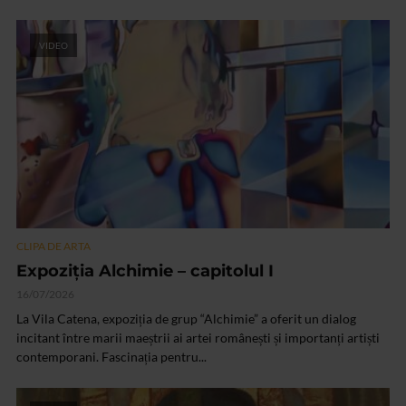
VIDEO
CLIPA DE ARTA
Expoziția Alchimie – capitolul I
16/07/2026
La Vila Catena, expoziția de grup “Alchimie” a oferit un dialog
incitant între marii maeștrii ai artei românești și importanți artiști
contemporani. Fascinația pentru...