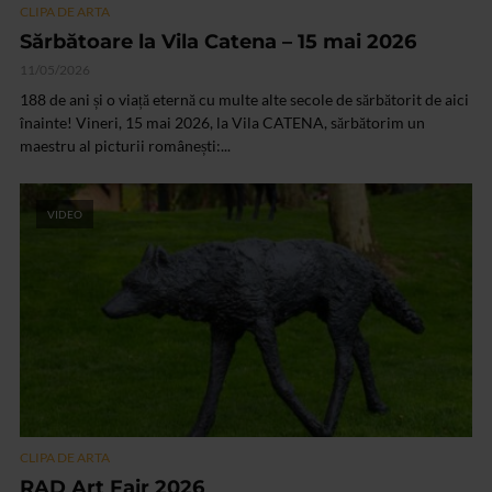
CLIPA DE ARTA
Sărbătoare la Vila Catena – 15 mai 2026
11/05/2026
188 de ani și o viață eternă cu multe alte secole de sărbătorit de aici
înainte! Vineri, 15 mai 2026, la Vila CATENA, sărbătorim un
maestru al picturii românești:...
VIDEO
CLIPA DE ARTA
RAD Art Fair 2026