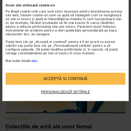
Nicolae TONITZA. Dincolo de Privire, la Vila
Acest site utilizează cookie-uri
Catena
Pe lângă cookie-urile care sunt strict necesare pentru funcționarea acestui
11/06/2026
site web, folosim cookie-uri care ne ajută să înțelegem cum se navighează
pe site-ul nostru și ajută la îmbunătățirea modului în care funcționează site-
De câte ori privim picturile realizate de Nicolae Tonitza,
ul, de exemplu, făcând rezultatele să fie mai exacte în cazul căutărilor,
pentru a măsura performanța site-ului nostru. Partenerii noștri folosesc
pătrundem, prin ochii artistului, într-o lume sensibilă, caldă și
instrumente de urmărire pentru a oferi publicitate personalizată pe baza
obiceiurilor dvs. de navigare.
puternic expresivă. Vă invităm la Vila...
Puteți face clic pe „Acceptă si continuă” pentru a fi de acord cu aceste
utilizări sau puteți face clic pe „Personalizează setările” pentru a vă
configura opțiunile. Vă puteți modifica preferințele și, în special, vă puteți
retrage consimțământul pe site-ul nostru în orice moment.
VIDEO
Mai multe detalii
aici
.
ACCEPTĂ SI CONTINUĂ
PERSONALIZEAZĂ SETĂRILE
CLIPA DE ARTA
Colecțiile de artă ale unor femei