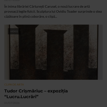
În inima librăriei Cărturești Carusel, o nouă lucrare de artă
provoacă legile fizicii. Sculptura lui Ovidiu Toader surprinde o stea
căzătoare în plină coborâre, o clipă...
VIDEO
CLIPA DE ARTA
Tudor Crîșmăriuc – expoziția
“Lucru.Lucrări”
01/07/2026