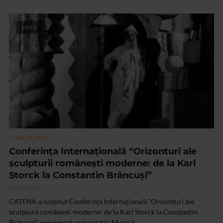
VIDEO
CLIPA DE ARTA
Conferința Internațională “Orizonturi ale
sculpturii românești moderne: de la Karl
Storck la Constantin Brâncuși”
09/07/2026
CATENA a susținut Conferința Internațională “Orizonturi ale
sculpturii românești moderne: de la Karl Storck la Constantin
Brâncuși”, eveniment organizat la Muzeul...