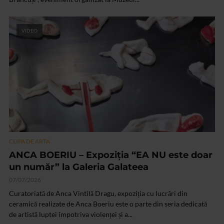
VIDEO
CLIPA DE ARTA
ANCA BOERIU – Expoziţia “EA NU este doar
un număr” la Galeria Galateea
07/07/2026
Curatoriată de Anca Vintilă Dragu, expoziția cu lucrări din
ceramică realizate de Anca Boeriu este o parte din seria dedicată
de artistă luptei împotriva violenței și a...