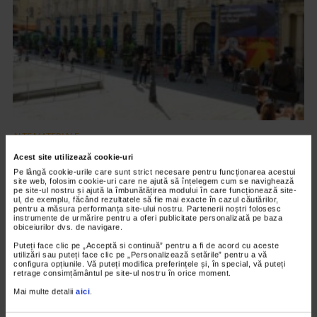
ALTE MATERIALE
Art Safari 2021 – editia a VIII a
Acest site utilizează cookie-uri
Pe lângă cookie-urile care sunt strict necesare pentru funcționarea acestui
2.845 vizualizari
site web, folosim cookie-uri care ne ajută să înțelegem cum se navighează
pe site-ul nostru și ajută la îmbunătățirea modului în care funcționează site-
ul, de exemplu, făcând rezultatele să fie mai exacte în cazul căutărilor,
pentru a măsura performanța site-ului nostru. Partenerii noștri folosesc
VIDEO
instrumente de urmărire pentru a oferi publicitate personalizată pe baza
obiceiurilor dvs. de navigare.
Puteți face clic pe „Acceptă si continuă” pentru a fi de acord cu aceste
utilizări sau puteți face clic pe „Personalizează setările” pentru a vă
configura opțiunile. Vă puteți modifica preferințele și, în special, vă puteți
retrage consimțământul pe site-ul nostru în orice moment.
Mai multe detalii
aici
.