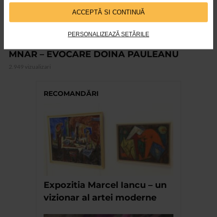
ACCEPTĂ SI CONTINUĂ
PERSONALIZEAZĂ SETĂRILE
ALTE MATERIALE
MNAR – EVOCARE DOINA PAULEANU
2.949 vizualizari
RECOMANDĂRI
Expozitia Marcel Iancu – un
vizionar al artei moderne