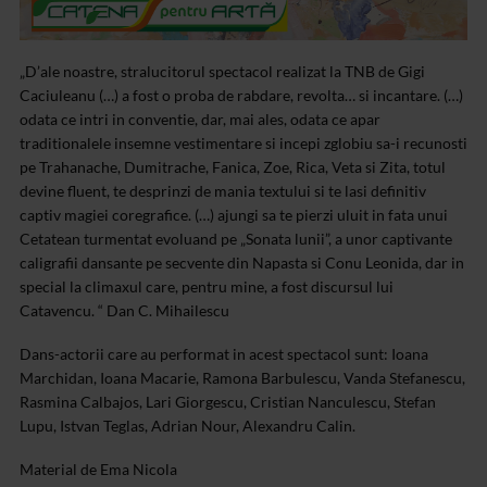
„D’ale noastre, stralucitorul spectacol realizat la TNB de Gigi
Caciuleanu (…) a fost o proba de rabdare, revolta… si incantare. (…)
odata ce intri in conventie, dar, mai ales, odata ce apar
traditionalele insemne vestimentare si incepi zglobiu sa-i recunosti
pe Trahanache, Dumitrache, Fanica, Zoe, Rica, Veta si Zita, totul
devine fluent, te desprinzi de mania textului si te lasi definitiv
captiv magiei coregrafice. (…) ajungi sa te pierzi uluit in fata unui
Cetatean turmentat evoluand pe „Sonata lunii”, a unor captivante
caligrafii dansante pe secvente din Napasta si Conu Leonida, dar in
special la climaxul care, pentru mine, a fost discursul lui
Catavencu. “ Dan C. Mihailescu
Dans-actorii care au performat in acest spectacol sunt: Ioana
Marchidan, Ioana Macarie, Ramona Barbulescu, Vanda Stefanescu,
Rasmina Calbajos, Lari Giorgescu, Cristian Nanculescu, Stefan
Lupu, Istvan Teglas, Adrian Nour, Alexandru Calin.
Material de Ema Nicola