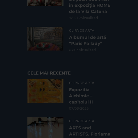
în expoziția HOME
de la Vila Catena
16.219 vizualizari
CLIPA DE ARTA
Albumul de artă
“Paris Pallady”
6.605 vizualizari
CELE MAI RECENTE
CLIPA DE ARTA
Expoziția
Alchimie –
capitolul II
07/08/2026
CLIPA DE ARTA
ARTS and
ARTISTS. Floriama