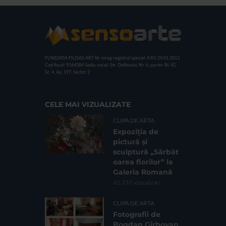
FUNDATIA FILDAS ART
Nr inreg registrul special: 4 PJ/ 29.01.2013
Cod fiscal: 9164384
Sediu social: Str. Delfinului, Nr. 6, parter Bl. 42,
Sc. 4, Ap. 197, Sector 2
CELE MAI VIZUALIZATE
CLIPA DE ARTA
Expoziția de
pictură și
sculptură „Sărbăt
oarea florilor” la
Galeria Romană
62.737 vizualizari
CLIPA DE ARTA
Fotografii de
Bogdan Gîrbovan