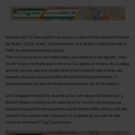
Spectacolul “D”ale noastre” se joaca in cadrul Festivalului National
de Teatru 2012, vineri, 26 octombrie, ora 18.00, la Sala Mare de la
TNB, in deschiderea festivalului.
“Am vrut sa re-scriu pe limba mea, cea a teatrului coregrafic, ceea
ce imi inspira tumultoasa lume a lui Caragiale al nostru. Nu o piesa
anume, nu una sau mai multe dintre nemiloasele sale schite sau
povesti, nu unul sau mai multe din acerbele sale momente, ci
impresia generala pe care toate acestea la un loc mi le inspira.
Un Caragiale revizitat in ziua de azi in care absurdul Ionescian a
devenit logica cotidiana. Un spectacol in care mi-am propus sa
explorez aceasta lume a noastra cea de toate zilele, plina cu de-ale
noastre. Nu numai cele romanesti ci, in general, cu cele de-ale
noastre: omenesti.” Gigi Caciuleanu