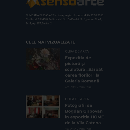
FUNDATIA FILDAS ART
Nr inreg registrul special: 4 PJ/ 29.01.2013
Cod fiscal: 9164384
Sediu social: Str. Delfinului, Nr. 6, parter Bl. 42,
Sc. 4, Ap. 197, Sector 2
CELE MAI VIZUALIZATE
CLIPA DE ARTA
Expoziția de
pictură și
sculptură „Sărbăt
oarea florilor” la
Galeria Romană
62.731 vizualizari
CLIPA DE ARTA
Fotografii de
Bogdan Gîrbovan
în expoziția HOME
de la Vila Catena
16.212 vizualizari