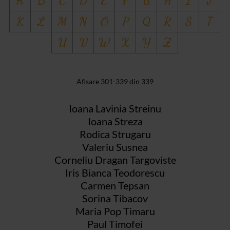
A
B
C
D
E
F
G
H
I
J
K
L
M
N
O
P
Q
R
S
T
U
V
W
X
Y
Z
Afisare 301-339 din 339
Ioana Lavinia Streinu
Ioana Streza
Rodica Strugaru
Valeriu Susnea
Corneliu Dragan Targoviste
Iris Bianca Teodorescu
Carmen Tepsan
Sorina Tibacov
Maria Pop Timaru
Paul Timofei