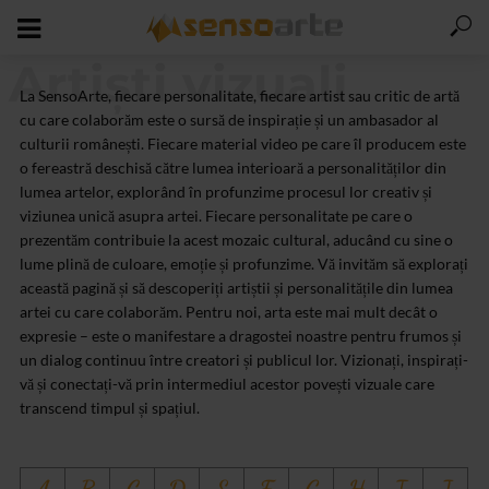
Artiști vizuali
La SensoArte, fiecare personalitate, fiecare artist sau critic de artă
cu care colaborăm este o sursă de inspirație și un ambasador al
culturii românești. Fiecare material video pe care îl producem este
o fereastră deschisă către lumea interioară a personalităților din
lumea artelor, explorând în profunzime procesul lor creativ și
viziunea unică asupra artei. Fiecare personalitate pe care o
prezentăm contribuie la acest mozaic cultural, aducând cu sine o
lume plină de culoare, emoție și profunzime. Vă invităm să explorați
această pagină și să descoperiți artiștii și personalitățile din lumea
artei cu care colaborăm. Pentru noi, arta este mai mult decât o
expresie – este o manifestare a dragostei noastre pentru frumos și
un dialog continuu între creatori și publicul lor. Vizionați, inspirați-
vă și conectați-vă prin intermediul acestor povești vizuale care
transcend timpul și spațiul.