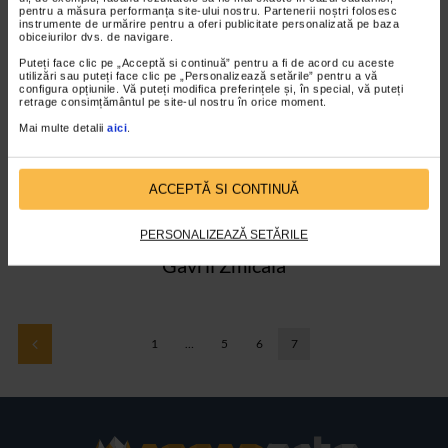
Bogdan Vladuta
pentru a măsura performanța site-ului nostru. Partenerii noștri folosesc
instrumente de urmărire pentru a oferi publicitate personalizată pe baza
Alina Voda
obiceiurilor dvs. de navigare.
Florentina Voichi
Puteți face clic pe „Acceptă si continuă” pentru a fi de acord cu aceste
utilizări sau puteți face clic pe „Personalizează setările” pentru a vă
Leon Vreme
configura opțiunile. Vă puteți modifica preferințele și, în special, vă puteți
retrage consimțământul pe site-ul nostru în orice moment.
Ana Wagner
Mai multe detalii
aici
.
Karin Welke
Daniela Zbarcea
Tudor Zbarnea
ACCEPTĂ SI CONTINUĂ
Mihai Zgondoiu
PERSONALIZEAZĂ SETĂRILE
Nicolae Zimbroianu
Gavril Zmicala
1
…
5
6
7