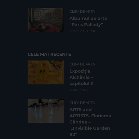
CLIPA DE ARTA
Albumul de artă
“Paris Pallady”
6.597 vizualizari
CELE MAI RECENTE
CLIPA DE ARTA
Expoziția
Alchimie –
capitolul II
07/08/2026
CLIPA DE ARTA
ARTS and
ARTISTS. Floriama
Cândea –
„Invisible Garden
#2”