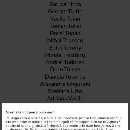
Raluca Tinca
George Tiutin
Vasile Tolan
Roman Tolici
Dorel Topan
Mihai Topescu
Edith Torony
Mirela Traistaru
Andrei Tudoran
Doru Tulcan
Daniela Tutunea
Alexandra Ungurelu
Svetlana Utto
Adriana Vasile
Corneliu Vasilescu
Simona Vilau
Acest site utilizează cookie-uri
Pe lângă cookie-urile care sunt strict necesare pentru funcționarea acestui
Aurel Vlad
site web, folosim cookie-uri care ne ajută să înțelegem cum se navighează
Paula Vladescu
pe site-ul nostru și ajută la îmbunătățirea modului în care funcționează site-
ul, de exemplu, făcând rezultatele să fie mai exacte în cazul căutărilor,