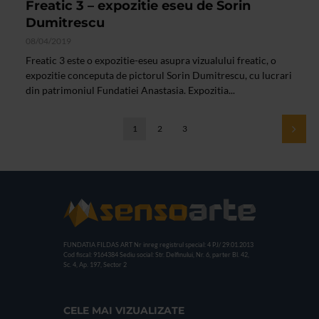
Freatic 3 – expozitie eseu de Sorin
Dumitrescu
08/04/2019
Freatic 3 este o expozitie-eseu asupra vizualului freatic, o
expozitie conceputa de pictorul Sorin Dumitrescu, cu lucrari
din patrimoniul Fundatiei Anastasia. Expozitia...
1
2
3
FUNDATIA FILDAS ART
Nr inreg registrul special: 4 PJ/ 29.01.2013
Cod fiscal: 9164384
Sediu social: Str. Delfinului, Nr. 6, parter Bl. 42,
Sc. 4, Ap. 197, Sector 2
CELE MAI VIZUALIZATE