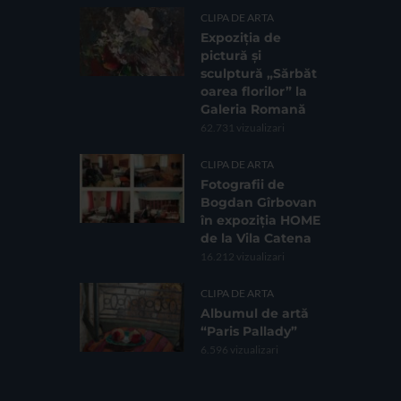
CLIPA DE ARTA
Expoziția de
pictură și
sculptură „Sărbăt
oarea florilor” la
Galeria Romană
62.731 vizualizari
CLIPA DE ARTA
Fotografii de
Bogdan Gîrbovan
în expoziția HOME
de la Vila Catena
16.212 vizualizari
CLIPA DE ARTA
Albumul de artă
“Paris Pallady”
6.596 vizualizari