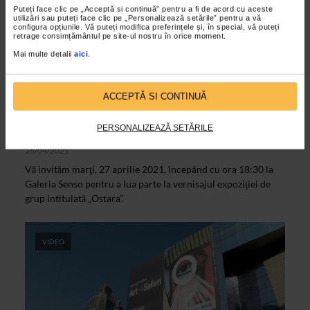
Puteți face clic pe „Acceptă si continuă” pentru a fi de acord cu aceste
utilizări sau puteți face clic pe „Personalizează setările” pentru a vă
configura opțiunile. Vă puteți modifica preferințele și, în special, vă puteți
retrage consimțământul pe site-ul nostru în orice moment.
Mai multe detalii
aici
.
ACCEPTĂ SI CONTINUĂ
CLIPA DE ARTA
Expoziția de grup „Ostara”, la Galeria
PERSONALIZEAZĂ SETĂRILE
Senso
26/04/2021
Vă invităm marţi, 27 aprilie 2021, începând cu ora 18:30 la
Galeria Senso pentru a lua parte la vernisajul expoziţiei de
grup intitulată „Ostara”.
VIDEO