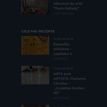
Albumul de artă
“Paris Pallady”
6.597 vizualizari
CELE MAI RECENTE
CLIPA DE ARTA
Expoziția
Alchimie –
capitolul II
07/08/2026
CLIPA DE ARTA
ARTS and
ARTISTS. Floriama
Cândea –
„Invisible Garden
#2”
30/07/2026