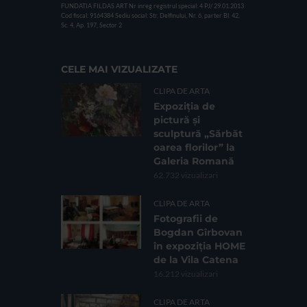
FUNDATIA FILDAS ART
Nr inreg registrul special: 4 PJ/ 29.01.2013
Cod fiscal: 9164384
Sediu social: Str. Delfinului, Nr. 6, parter Bl. 42,
Sc. 4, Ap. 197, Sector 2
CELE MAI VIZUALIZATE
CLIPA DE ARTA
Expoziția de
pictură și
sculptură „Sărbăt
oarea florilor” la
Galeria Romană
62.732 vizualizari
CLIPA DE ARTA
Fotografii de
Bogdan Gîrbovan
în expoziția HOME
de la Vila Catena
16.212 vizualizari
CLIPA DE ARTA