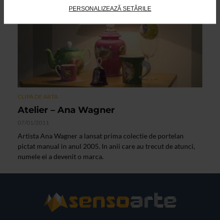
PERSONALIZEAZĂ SETĂRILE
CLIPA DE ARTA
Atelier – Ana Wagner
07/01/2011
Artista Ana Wagner a lansat prima colectie de portelan
pictat manual in anul 2005. In anii care au trecut de atunci,
numele ei a devenit o marca.