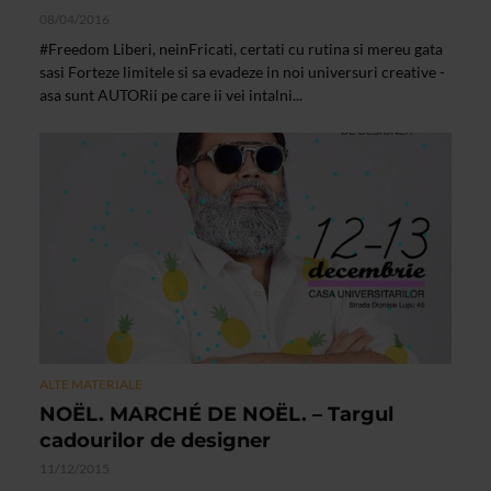
08/04/2016
#Freedom Liberi, neinFricati, certati cu rutina si mereu gata
sa­si Forteze limitele si sa evadeze in noi universuri creative ­
asa sunt AUTORii pe care ii vei intalni...
ALTE MATERIALE
NOËL. MARCHÉ DE NOËL. – Targul
cadourilor de designer
11/12/2015