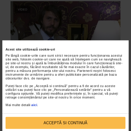
VIDEO
Acest site utilizează cookie-uri
Pe lângă cookie-urile care sunt strict necesare pentru funcționarea acestui
site web, folosim cookie-uri care ne ajută să înțelegem cum se navighează
pe site-ul nostru și ajută la îmbunătățirea modului în care funcționează site-
ul, de exemplu, făcând rezultatele să fie mai exacte în cazul căutărilor,
ARTELE CUVINTELOR
pentru a măsura performanța site-ului nostru. Partenerii noștri folosesc
instrumente de urmărire pentru a oferi publicitate personalizată pe baza
Dan C.Mihailescu despre Amintiri de
obiceiurilor dvs. de navigare.
Zoe Camarasescu
Puteți face clic pe „Acceptă si continuă” pentru a fi de acord cu aceste
utilizări sau puteți face clic pe „Personalizează setările” pentru a vă
25/05/2012
configura opțiunile. Vă puteți modifica preferințele și, în special, vă puteți
retrage consimțământul pe site-ul nostru în orice moment.
Cea de-a doua editie a “Amintirilor” Zoei Camarasescu a fost
lansata la Wagner- Maison de la Porcelaine in colaborare cu
Mai multe detalii
aici
.
editorul Casei Editoriala Ponte, Radu Ioan...
ACCEPTĂ SI CONTINUĂ
VIDEO