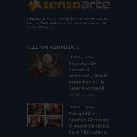
FUNDATIA FILDAS ART
Nr inreg registrul special: 4 PJ/ 29.01.2013
Cod fiscal: 9164384
Sediu social: Str. Delfinului, Nr. 6, parter Bl. 42,
Sc. 4, Ap. 197, Sector 2
CELE MAI VIZUALIZATE
CLIPA DE ARTA
Expoziția de
pictură și
sculptură „Sărbăt
oarea florilor” la
Galeria Romană
62.735 vizualizari
CLIPA DE ARTA
Fotografii de
Bogdan Gîrbovan
în expoziția HOME
de la Vila Catena