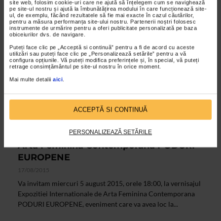
site web, folosim cookie-uri care ne ajută să înțelegem cum se navighează
pe site-ul nostru și ajută la îmbunătățirea modului în care funcționează site-
ul, de exemplu, făcând rezultatele să fie mai exacte în cazul căutărilor,
pentru a măsura performanța site-ului nostru. Partenerii noștri folosesc
instrumente de urmărire pentru a oferi publicitate personalizată pe baza
obiceiurilor dvs. de navigare.
Puteți face clic pe „Acceptă si continuă” pentru a fi de acord cu aceste
utilizări sau puteți face clic pe „Personalizează setările” pentru a vă
configura opțiunile. Vă puteți modifica preferințele și, în special, vă puteți
retrage consimțământul pe site-ul nostru în orice moment.
Mai multe detalii
aici
.
ACCEPTĂ SI CONTINUĂ
ALTE MATERIALE
Vernisajul Expozitiei Internationale de
PERSONALIZEAZĂ SETĂRILE
Arta Feminina Contemporana PODURI
EUROPENE
17/08/2015
Va invitam miercuri 5 august 2015, orele 18:00, la vernisajul
Expozitiei Internationale de Arta Feminina Contemporana
PODURI EUROPENE, eveniment care va avea loc la...