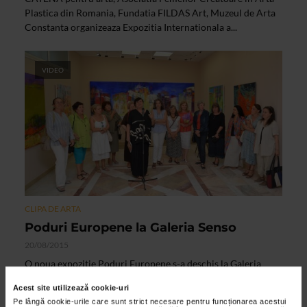
Plastica din Romania, Fundatia FILDAS Art, Muzeul de Arta
Constanta organizeaza Expozitia Internationala a...
VIDEO
CLIPA DE ARTA
Poduri Europene la Galeria Senso
20/08/2015
O noua expozitie Poduri Europene s-a deschis la Galeria
Senso din Bucuresti. De data aceasta Expozitia Internationala
Acest site utilizează cookie-uri
de Arta Feminina Contemporana cuprinde creatiile...
Pe lângă cookie-urile care sunt strict necesare pentru funcționarea acestui