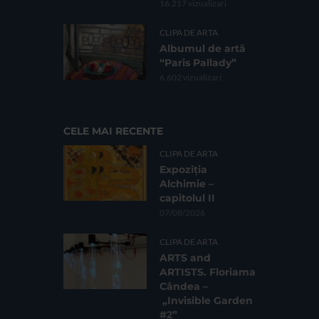
16.217 vizualizari
CLIPA DE ARTA
Albumul de artă
“Paris Pallady”
6.602 vizualizari
CELE MAI RECENTE
CLIPA DE ARTA
Expoziția
Alchimie –
capitolul II
07/08/2026
CLIPA DE ARTA
ARTS and
ARTISTS. Floriama
Cândea –
„Invisible Garden
#2”