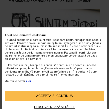
festivitatea de decernare a Premiilor Uniunii Artistilor...
VIDEO
Acest site utilizează cookie-uri
Pe lângă cookie-urile care sunt strict necesare pentru funcționarea acestui
site web, folosim cookie-uri care ne ajută să înțelegem cum se navighează
pe site-ul nostru și ajută la îmbunătățirea modului în care funcționează site-
ul, de exemplu, făcând rezultatele să fie mai exacte în cazul căutărilor,
pentru a măsura performanța site-ului nostru. Partenerii noștri folosesc
instrumente de urmărire pentru a oferi publicitate personalizată pe baza
obiceiurilor dvs. de navigare.
CLIPA DE ARTA
Puteți face clic pe „Acceptă si continuă” pentru a fi de acord cu aceste
utilizări sau puteți face clic pe „Personalizează setările” pentru a vă
Expozitia Pictura Fara Pictura
configura opțiunile. Vă puteți modifica preferințele și, în special, vă puteți
retrage consimțământul pe site-ul nostru în orice moment.
25/04/2015
Mai multe detalii
aici
.
Expozitia Pictura fara pictura reuneste treisprezece artisti,
profesori la Universitatea de Arta Bucuresti, in cadrul
Catedrei de pictura. Expun: Ion Anghel, Cezar...
ACCEPTĂ SI CONTINUĂ
PERSONALIZEAZĂ SETĂRILE