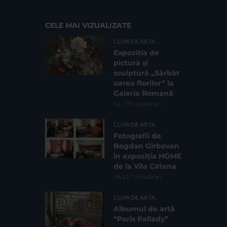
CELE MAI VIZUALIZATE
CLIPA DE ARTA
Expoziția de
pictură și
sculptură „Sărbăt
oarea florilor” la
Galeria Romană
62.735 vizualizari
CLIPA DE ARTA
Fotografii de
Bogdan Gîrbovan
în expoziția HOME
de la Vila Catena
16.217 vizualizari
CLIPA DE ARTA
Albumul de artă
“Paris Pallady”