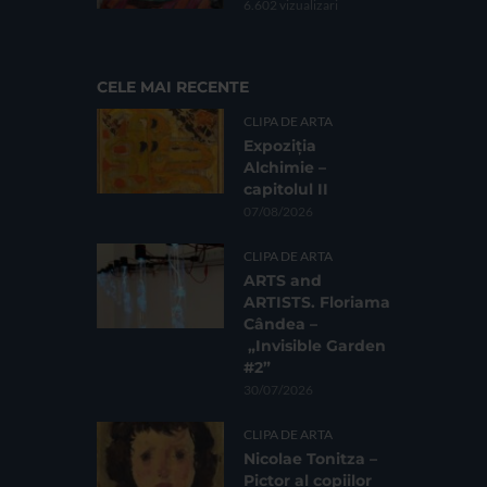
6.602 vizualizari
CELE MAI RECENTE
CLIPA DE ARTA
Expoziția
Alchimie –
capitolul II
07/08/2026
CLIPA DE ARTA
ARTS and
ARTISTS. Floriama
Cândea –
„Invisible Garden
#2”
30/07/2026
CLIPA DE ARTA
Nicolae Tonitza –
Pictor al copiilor