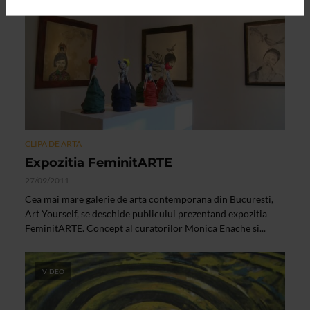
VIDEO
CLIPA DE ARTA
Expozitia FeminitARTE
27/09/2011
Cea mai mare galerie de arta contemporana din Bucuresti,
Art Yourself, se deschide publicului prezentand expozitia
FeminitARTE. Concept al curatorilor Monica Enache si...
VIDEO