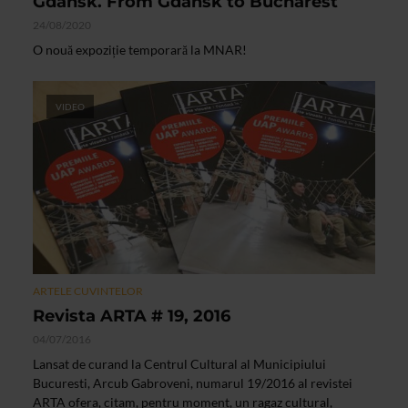
Gdansk. From Gdansk to Bucharest
24/08/2020
O nouă expoziție temporară la MNAR!
VIDEO
ARTELE CUVINTELOR
Revista ARTA # 19, 2016
04/07/2016
Lansat de curand la Centrul Cultural al Municipiului
Bucuresti, Arcub Gabroveni, numarul 19/2016 al revistei
ARTA ofera, citam, pentru moment, un ragaz cultural,