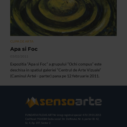
CLIPA DE ARTA
Apa si Foc
03/02/2011
Expozitia “Apa si Foc” a grupului “Ochi compus” este
deschisa in spatiul galeriei “Centrul de Arte Vizuale”
(Caminul Artei - parter) pana pe 12 februarie 2011.
FUNDATIA FILDAS ART
Nr inreg registrul special: 4 PJ/ 29.01.2013
Cod fiscal: 9164384
Sediu social: Str. Delfinului, Nr. 6, parter Bl. 42,
Sc. 4, Ap. 197, Sector 2