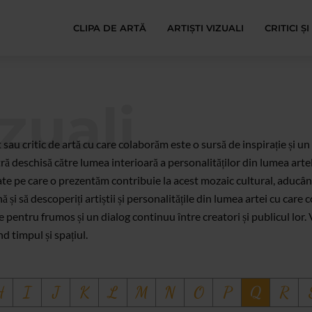
CLIPA DE ARTĂ
ARTIȘTI VIZUALI
CRITICI Ș
izuali
t sau critic de artă cu care colaborăm este o sursă de inspirație și 
ră deschisă către lumea interioară a personalităților din lumea arte
tate pe care o prezentăm contribuie la acest mozaic cultural, aducân
 și să descoperiți artiștii și personalitățile din lumea artei cu care
pentru frumos și un dialog continuu între creatori și publicul lor. Vi
d timpul și spațiul.
H
I
J
K
L
M
N
O
P
Q
R