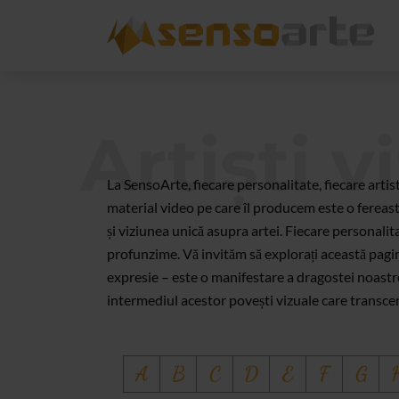
Artiști v
La SensoArte, fiecare personalitate, fiecare artis
material video pe care îl producem este o fereast
și viziunea unică asupra artei. Fiecare personali
profunzime. Vă invităm să explorați această pagină
expresie – este o manifestare a dragostei noastre 
intermediul acestor povești vizuale care transcen
A
B
C
D
E
F
G