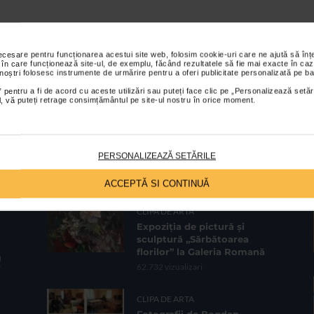
Afisare 0-0 din 0
necesare pentru funcționarea acestui site web, folosim cookie-uri care ne ajută să î
 în care funcționează site-ul, de exemplu, făcând rezultatele să fie mai exacte în caz
 noștri folosesc instrumente de urmărire pentru a oferi publicitate personalizată pe ba
 pentru a fi de acord cu aceste utilizări sau puteți face clic pe „Personalizează setăr
ial, vă puteți retrage consimțământul pe site-ul nostru în orice moment.
PERSONALIZEAZĂ SETĂRILE
CELE MAI VIZUALIZATE
ACCEPTĂ SI CONTINUĂ
CLIPA DE ARTA
Expoziția de pictură și
sculptură „Sărbătoarea
florilor” la Galeria Romană
62.732 vizualizari
CLIPA DE ARTA
Fotografii de Bogdan