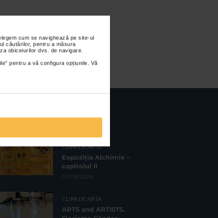
nțelegem cum se navighează pe site-ul
ul căutărilor, pentru a măsura
za obiceiurilor dvs. de navigare.
ile” pentru a vă configura opțiunile. Vă
CELE MAI RECENTE
CLIPA DE ARTA
Expoziția Alchimie –
capitolul II
07/08/2026
CLIPA DE ARTA
ARTS and ARTISTS.
Floriama Cândea –