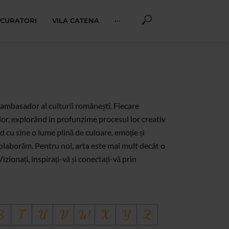
I CURATORI
VILA CATENA
···
un ambasador al culturii românești. Fiecare
lor, explorând în profunzime procesul lor creativ
d cu sine o lume plină de culoare, emoție și
 colaborăm. Pentru noi, arta este mai mult decât o
zionați, inspirați-vă și conectați-vă prin
S
T
U
V
W
X
Y
Z