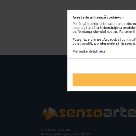
Acest site utilizează cookie-uri
Pe lângă cookie-urile care sunt strict 
nostru și ajută la îmbunătățirea modului
performanța site-ului nostru. Partenerii
Puteți face clic pe „Acceptă si continuă”
puteți modifica preferințele și, în spec
Mai multe detalii
aici
.
FUNDATIA FILDAS ART
Nr inreg registrul special: 4 PJ/ 29.01.2013