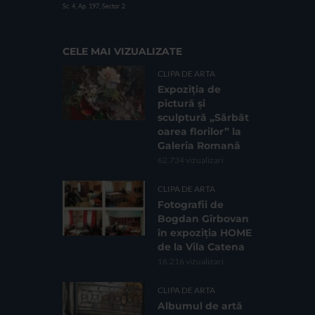
Sc. 4, Ap. 197, Sector 2
CELE MAI VIZUALIZATE
CLIPA DE ARTA
Expoziția de
pictură și
sculptură „Sărbăt
oarea florilor” la
Galeria Romană
62.734 vizualizari
CLIPA DE ARTA
Fotografii de
Bogdan Gîrbovan
în expoziția HOME
de la Vila Catena
16.216 vizualizari
CLIPA DE ARTA
Albumul de artă