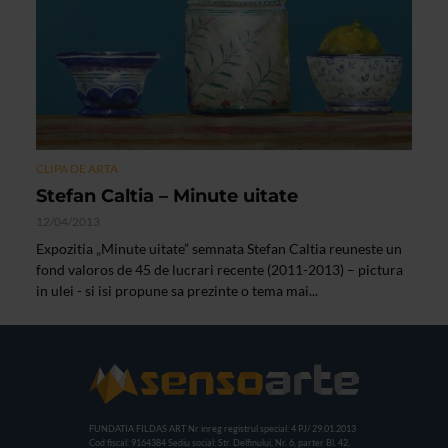
CLIPA DE ARTA
Stefan Caltia – Minute uitate
12/04/2013
Expozitia „Minute uitate” semnata Stefan Caltia reuneste un
fond valoros de 45 de lucrari recente (2011-2013) – pictura
in ulei - si isi propune sa prezinte o tema mai...
FUNDATIA FILDAS ART
Nr inreg registrul special: 4 PJ/ 29.01.2013
Cod fiscal: 9164384
Sediu social: Str. Delfinului, Nr. 6, parter Bl. 42,