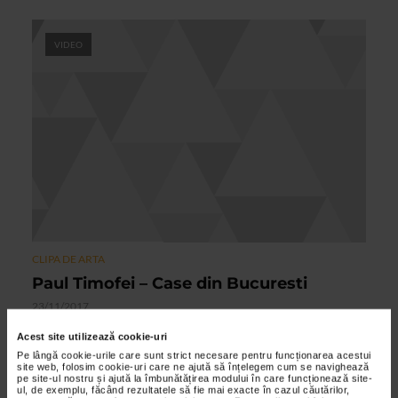
VIDEO
CLIPA DE ARTA
Paul Timofei – Case din Bucuresti
23/11/2017
Pictorul Paul Timofei iubeste casele vechi din Bucuresti si le
Acest site utilizează cookie-uri
picteaza de zece ani, cu admiratie si nostalgie. Sunt case cu o
Pe lângă cookie-urile care sunt strict necesare pentru funcționarea acestui
istorie bogata, cu gradini si curti...
site web, folosim cookie-uri care ne ajută să înțelegem cum se navighează
pe site-ul nostru și ajută la îmbunătățirea modului în care funcționează site-
ul, de exemplu, făcând rezultatele să fie mai exacte în cazul căutărilor,