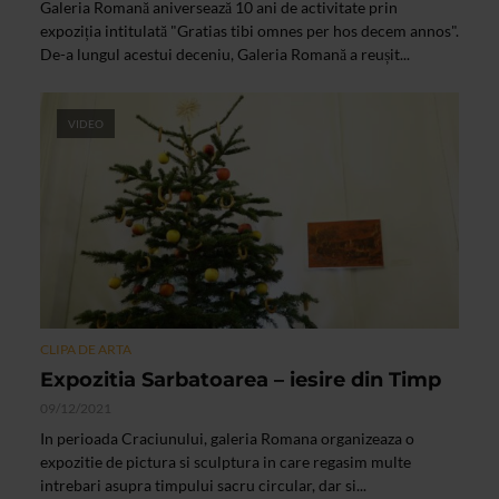
Galeria Romană aniversează 10 ani de activitate prin
expoziția intitulată "Gratias tibi omnes per hos decem annos".
De-a lungul acestui deceniu, Galeria Romană a reușit...
VIDEO
CLIPA DE ARTA
Expozitia Sarbatoarea – iesire din Timp
09/12/2021
In perioada Craciunului, galeria Romana organizeaza o
expozitie de pictura si sculptura in care regasim multe
intrebari asupra timpului sacru circular, dar si...