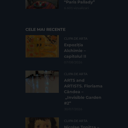
“Paris Pallady”
6.601 vizualizari
CELE MAI RECENTE
CLIPA DE ARTA
Expoziția
Alchimie –
capitolul II
07/08/2026
CLIPA DE ARTA
ARTS and
ARTISTS. Floriama
Cândea –
„Invisible Garden
#2”
30/07/2026
CLIPA DE ARTA
Nicolae Tonitza –