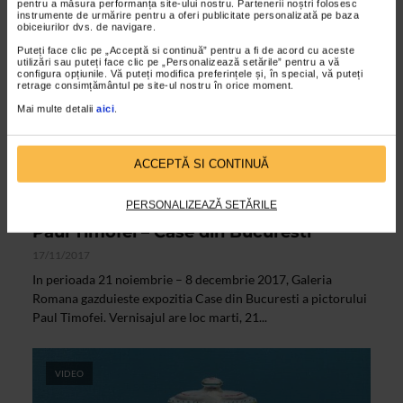
pentru a măsura performanța site-ului nostru. Partenerii noștri folosesc
instrumente de urmărire pentru a oferi publicitate personalizată pe baza
obiceiurilor dvs. de navigare.
Puteți face clic pe „Acceptă si continuă” pentru a fi de acord cu aceste
utilizări sau puteți face clic pe „Personalizează setările” pentru a vă
configura opțiunile. Vă puteți modifica preferințele și, în special, vă puteți
retrage consimțământul pe site-ul nostru în orice moment.
Mai multe detalii
aici
.
ACCEPTĂ SI CONTINUĂ
PERSONALIZEAZĂ SETĂRILE
CLIPA DE ARTA
Paul Timofei – Case din Bucuresti
17/11/2017
In perioada 21 noiembrie – 8 decembrie 2017, Galeria
Romana gazduieste expozitia Case din Bucuresti a pictorului
Paul Timofei. Vernisajul are loc marti, 21...
VIDEO