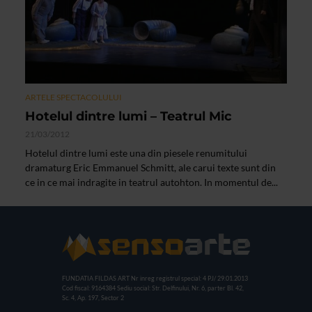
ARTELE SPECTACOLULUI
Hotelul dintre lumi – Teatrul Mic
21/03/2012
Hotelul dintre lumi este una din piesele renumitului
dramaturg Eric Emmanuel Schmitt, ale carui texte sunt din
ce in ce mai indragite in teatrul autohton. In momentul de...
FUNDATIA FILDAS ART
Nr inreg registrul special: 4 PJ/ 29.01.2013
Cod fiscal: 9164384
Sediu social: Str. Delfinului, Nr. 6, parter Bl. 42,
Sc. 4, Ap. 197, Sector 2