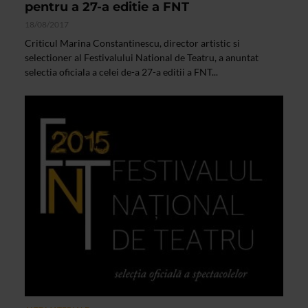
pentru a 27-a editie a FNT
18/08/2017
Criticul Marina Constantinescu, director artistic si
selectioner al Festivalului National de Teatru, a anuntat
selectia oficiala a celei de-a 27-a editii a FNT...