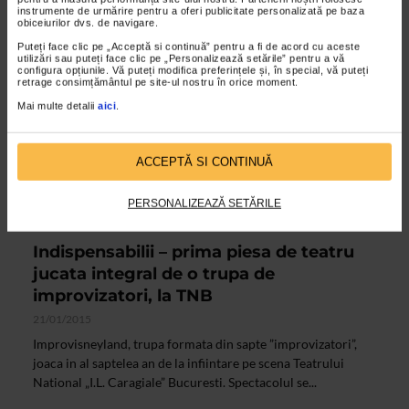
instrumente de urmărire pentru a oferi publicitate personalizată pe baza
obiceiurilor dvs. de navigare.
Puteți face clic pe „Acceptă si continuă” pentru a fi de acord cu aceste
utilizări sau puteți face clic pe „Personalizează setările” pentru a vă
configura opțiunile. Vă puteți modifica preferințele și, în special, vă puteți
retrage consimțământul pe site-ul nostru în orice moment.
Mai multe detalii
aici
.
ACCEPTĂ SI CONTINUĂ
PERSONALIZEAZĂ SETĂRILE
ALTE MATERIALE
Indispensabilii – prima piesa de teatru
jucata integral de o trupa de
improvizatori, la TNB
21/01/2015
Improvisneyland, trupa formata din sapte ”improvizatori”,
joaca in al saptelea an de la infiintare pe scena Teatrului
National „I.L. Caragiale” Bucuresti. Spectacolul se...