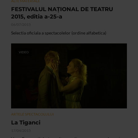
ALTE MATERIALE
FESTIVALUL NAŢIONAL DE TEATRU
2015, editia a-25-a
06/07/2015
Selectia oficiala a spectacolelor (ordine alfabetica)
VIDEO
ARTELE SPECTACOLULUI
La Tiganci
17/04/2015