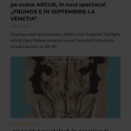
pe scena ARCUB, în noul spectacol
„FRUMOS E ÎN SEPTEMBRIE LA
VENEȚIA”
10/01/2019
După succesul spectacolului „Idolul și Ion Anapoda”, îndrăgita
actriță Oana Pellea revine pe scena Centrului Cultural din
strada Lipscani, nr. 84-90...
ALTE MATERIALE