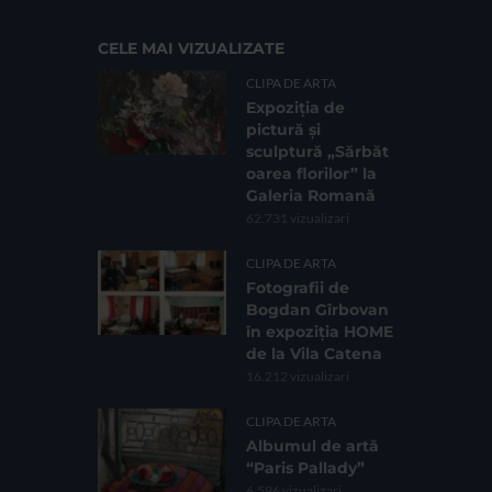
CELE MAI VIZUALIZATE
CLIPA DE ARTA
Expoziția de
pictură și
sculptură „Sărbăt
oarea florilor” la
Galeria Romană
62.731 vizualizari
CLIPA DE ARTA
Fotografii de
Bogdan Gîrbovan
în expoziția HOME
de la Vila Catena
16.212 vizualizari
CLIPA DE ARTA
Albumul de artă
“Paris Pallady”
6.596 vizualizari