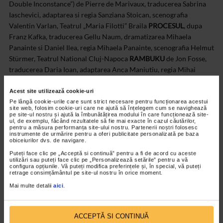
Double Inconstance”) de Pierre de Marivaux, traducerea Sabrina
Iaschevici, adaptarea si regia Sanziana Stoican, scenografia
Valentin Varlan, Teatrul „Maria Filotti” Braila
PROCESUL
, dupa
Franz Kafka, traducerea Gellu Naum, dramatizarea Mihaela
Panainte si Daniel Ilea, regia Mihaela Panainte, scenografia Helmut
Stürmer, Teatrul National Cluj-Napoca
RAMBUKU
de Jon Fosse,
traducerea Daria Ioan, adaptarea Anca Maniutiu, regia Mihai
Maniutiu, decorul Adrian Damian, costumele Luiza Enescu, Teatrul
National „Mihai Eminescu” din Timisoara
RAZBOIUL NU A
Acest site utilizează cookie-uri
INCEPUT INCA
de Mikhail Durnenkov, traducerea Raluca
Pe lângă cookie-urile care sunt strict necesare pentru funcționarea acestui
site web, folosim cookie-uri care ne ajută să înțelegem cum se navighează
Radulescu, regia Bobi Pricop, decorul Adrian Damian, costumele
pe site-ul nostru și ajută la îmbunătățirea modului în care funcționează site-
ul, de exemplu, făcând rezultatele să fie mai exacte în cazul căutărilor,
Corina Boboc, Teatrul „Toma Caragiu” Ploiesti
REGELE LEAR
de
pentru a măsura performanța site-ului nostru. Partenerii noștri folosesc
instrumente de urmărire pentru a oferi publicitate personalizată pe baza
William Shakespeare, regia si scenografia David Doiashvili,
obiceiurilor dvs. de navigare.
costumele Liliana Cenean, Teatrul National „I.L.Caragiale” din
Puteți face clic pe „Acceptă si continuă” pentru a fi de acord cu aceste
Bucuresti
ROCKY HORROR SHOW
de Richard O’Brian,
utilizări sau puteți face clic pe „Personalizează setările” pentru a vă
configura opțiunile. Vă puteți modifica preferințele și, în special, vă puteți
traducerea Peca Stefan, regia Cosmin Chivu, scenografia Alin
retrage consimțământul pe site-ul nostru în orice moment.
Gavrila, Teatrul National „Radu Stanca” Sibiu. Co-producatori:
Mai multe detalii
aici
.
InterArt Group si Universitatea „Lucian Blaga” din Sibiu
ROSMERSHOLM
de Henrik Ibsen, adaptarea, regia si light design-
ul Andriy Zholdak, scenografia Andriy Zholdak si Daniel Zholdak,
ACCEPTĂ SI CONTINUĂ
Teatrul Maghiar de Stat Cluj
ROVEGAN, textul si regia Catinca