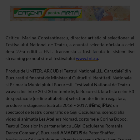
Criticul Marina Constantinescu, director artistic si selectioner al
Festivalului National de Teatru, a anuntat
selectia oficiala a celei
de-a 27-a editii a FNT.
Transmisia a fost f
a
cuta in sistem live
streaming pe noul site al festivalului
www.fnt.ro
.
Produs de UNITER, ARCUB si Teatrul National „I.L. Caragiale” din
Bucuresti si finantat de Ministerul Culturii si Identitatii Nationale
si Primaria Municipiului Bucuresti, Festivalul National de Teatru
va avea loc intre 20 si 30 octombrie, la Bucuresti.
Iata lista celor 53
de spectacole (ordine alfabetica) selectionate din intreaga tara,
produse in stagiunea teatrala 2016 – 2017:
#EmojiPlay
, un
spectacol de teatru coregrafic de Gigi Caciuleanu, scenografia
video si animatia Les Ateliers Nomad, costumele Corina Boboc,
Teatrul Excelsior in parteneriat cu „Gigi Caciuleanu Romania
Dance Company”, Bucuresti
AMADEUS
de Peter Shaffer,
traducerea Adrian Solomon, directia de scena Victor Ioan Frunza,