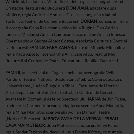
Wedekind, traducerea Victor Scoradet, regia si scenografia Vlad
Cristache, Teatrul Mic Bucuresti
DON JUAN
, adaptare dupa
Molière, regia Andrei si Andreea Grosu, scenografia Vladimir
Turturica, Teatrul de Comedie Bucuresti
DORIAN,
conceptul regia
si coregrafia Oana Rasuceanu, video Iulia Rugina, Dan Adrian
Ionescu, Mizdan si Adrian Campean, decorul Dan Adrian Ionescu.
One man show George Albert Costea, Asociatia Culturala Control
N, Bucuresti
FAMILIA FARA ZAHAR
, texte de Mihaela Michailov,
regia Radu Apostol, scenografia Arh. Gabi Albu, Teatrul Mic
Bucuresti si Centrul de Teatru Educational Replika, Bucuresti
FAMILII
, un spectacol de Eugen Jebeleanu, scenografia Velica
Panduru, Teatrul National „Radu Stanca” Sibiu. Co-producatori:
Universitatea „Lucian Blaga” din Sibiu – Facultatea de Litere si
Arte, Departamentul de Arta Teatrala si Centrul de Cercetari
Avansate in Domeniul Artelor Spectacolului
IARNA
de Jon Fosse,
traducerea Carmen Vioreanu, adaptarea scenica Anca Maniutiu,
regia Mihai Maniutiu, scenografia Adrian Damian, Teatrul
„Nottara” Bucuresti
IMPROVIZATIA DE LA VERSAILLES SAU
CASA MAIMUTELOR
, dupa Molière, dramaturgia Sényi Fanni,
regia Sardar Tagirovsky, decorul Judit Dobre Kóthay, costumele