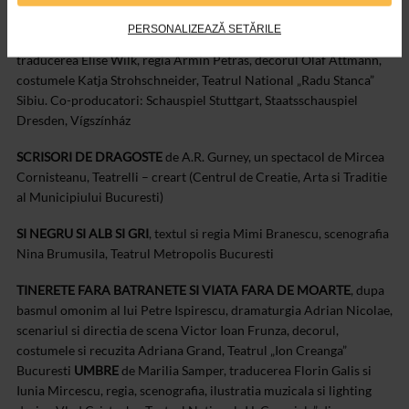
Draganescu, Asociatia ARENA si Centrul de Teatru Educational
PERSONALIZEAZĂ SETĂRILE
Replika, Bucuresti
RUG
, dupa romanul lui György Dragomán,
traducerea Elise Wilk, regia Armin Petras, decorul Olaf Attmann,
costumele Katja Strohschneider, Teatrul National „Radu Stanca”
Sibiu. Co-producatori: Schauspiel Stuttgart, Staatsschauspiel
Dresden, Vígszínház
SCRISORI DE DRAGOSTE
de A.R. Gurney, un spectacol de Mircea
Cornisteanu, Teatrelli – creart (Centrul de Creatie, Arta si Traditie
al Municipiului Bucuresti)
SI NEGRU SI ALB SI GRI
, textul si regia Mimi Branescu, scenografia
Nina Brumusila, Teatrul Metropolis Bucuresti
TINERETE FARA BATRANETE SI VIATA FARA DE MOARTE
, dupa
basmul omonim al lui Petre Ispirescu, dramaturgia Adrian Nicolae,
scenariul si directia de scena Victor Ioan Frunza, decorul,
costumele si recuzita Adriana Grand, Teatrul „Ion Creanga”
Bucuresti
UMBRE
de Marilia Samper, traducerea Florin Galis si
Iunia Mircescu, regia, scenografia, ilustratia muzicala si lighting