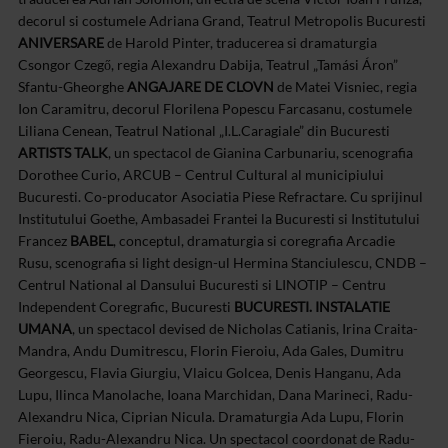
decorul si costumele Adriana Grand, Teatrul Metropolis Bucuresti
ANIVERSARE
de Harold Pinter, traducerea si dramaturgia
Csongor Czegő, regia Alexandru Dabija, Teatrul „Tamási Áron”
Sfantu-Gheorghe
ANGAJARE DE CLOVN
de Matei Visniec, regia
Ion Caramitru, decorul Florilena Popescu Farcasanu, costumele
Liliana Cenean, Teatrul National „I.L.Caragiale” din Bucuresti
ARTISTS TALK
, un spectacol de Gianina Carbunariu, scenografia
Dorothee Curio, ARCUB – Centrul Cultural al municipiului
Bucuresti. Co-producator Asociatia Piese Refractare. Cu sprijinul
Institutului Goethe, Ambasadei Frantei la Bucuresti si Institutului
Francez
BABEL
, conceptul, dramaturgia si coregrafia Arcadie
Rusu, scenografia si light design-ul Hermina Stanciulescu, CNDB –
Centrul National al Dansului Bucuresti si LINOTIP – Centru
Independent Coregrafic, Bucuresti
BUCURESTI. INSTALATIE
UMANA
, un spectacol devised de Nicholas Catianis, Irina Craita-
Mandra, Andu Dumitrescu, Florin Fieroiu, Ada Gales, Dumitru
Georgescu, Flavia Giurgiu, Vlaicu Golcea, Denis Hanganu, Ada
Lupu, Ilinca Manolache, Ioana Marchidan, Dana Marineci, Radu-
Alexandru Nica, Ciprian Nicula. Dramaturgia Ada Lupu, Florin
Fieroiu, Radu-Alexandru Nica. Un spectacol coordonat de Radu-