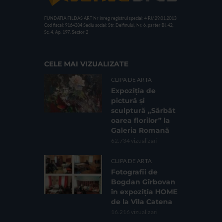
FUNDATIA FILDAS ART
Nr inreg registrul special: 4 PJ/ 29.01.2013
Cod fiscal: 9164384
Sediu social: Str. Delfinului, Nr. 6, parter Bl. 42,
Sc. 4, Ap. 197, Sector 2
CELE MAI VIZUALIZATE
CLIPA DE ARTA
Expoziția de
pictură și
sculptură „Sărbăt
oarea florilor” la
Galeria Romană
62.734 vizualizari
CLIPA DE ARTA
Fotografii de
Bogdan Gîrbovan
în expoziția HOME
de la Vila Catena
16.216 vizualizari