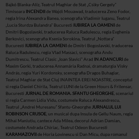
Bajkó Blanka-Alíz, Teatrul Maghiar de Stat „Csiky Gergely”
Timisoara
INCENDII
de Wajdi Mouawad, traducerea Zeno Fodor,
regia Irina Alexandra Banea, scenografia Vladimir Iuganu, Teatrul
„Lucia Sturdza Bulandra” Bucuresti
IUBIREA LA OAMENI
de
Dmitri Bogoslavski, traducerea Raluca Radulescu, regia Evghenia
Berkovici, scenografia Ksenia Sorokina, Teatrul „Nottara”
Bucuresti
IUBIREA LA OAMENI
de Dmitri Bogoslavski, traducerea
Raluca Radulescu, regia Vlad Massaci, scenografia Andu
Dumitrescu, Teatrul Clasic „Ioan Slavici” Arad
IN ADANCURI
de
Maxim Gorki, traducerea Annamária Radnai, dramaturgia Visky
András, regia Yuri Kordonsky, scenografia Dragos Buhagiar,
Teatrul Maghiar de Stat Cluj
INAINTEA EREI NOASTRE, conceptul
si regia Daniel Chirila, Teatrul LUNI de la Green Hours & Frilensar,
Bucuresti
JURNAL DE ROMANIA. SFANTU GHEORGHE
, scenariul
si regia Carmen Lidia Vidu, costumele Raluca Alexandrescu,
Teatrul „Andrei Muresanu” Sfantu-Gheorghe
JURNALUL LUI
ROBINSON CRUSOE
, un musical dupa Insula de Gellu Naum, regia
Mihai Maniutiu, cantece Ada Milea, decorul Adrian Damian,
costumele Andrada Chiriac, Teatrul Odeon Bucuresti
KARAMAZOVII
de Horia Lovinescu si Dan Micu, dupa romanul