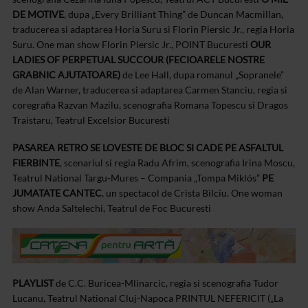
DE MOTIVE
, dupa „Every Brilliant Thing” de Duncan Macmillan,
traducerea si adaptarea Horia Suru si Florin Piersic Jr., regia Horia
Suru. One man show Florin Piersic Jr., POINT Bucuresti
OUR
LADIES OF PERPETUAL SUCCOUR (FECIOARELE NOSTRE
GRABNIC AJUTATOARE)
de Lee Hall, dupa romanul „Sopranele”
de Alan Warner, traducerea si adaptarea Carmen Stanciu, regia si
coregrafia Razvan Mazilu, scenografia Romana Topescu si Dragos
Traistaru, Teatrul Excelsior Bucuresti
PASAREA RETRO SE LOVESTE DE BLOC SI CADE PE ASFALTUL
FIERBINTE
, scenariul si regia Radu Afrim, scenografia Irina Moscu,
Teatrul National Targu-Mures – Compania „Tompa Miklós”
PE
JUMATATE CANTEC
, un spectacol de Crista Bilciu. One woman
show Anda Saltelechi, Teatrul de Foc Bucuresti
PLAYLIST
de C.C. Buricea-Mlinarcic, regia si scenografia Tudor
Lucanu, Teatrul National Cluj-Napoca
PRINTUL NEFERICIT („La