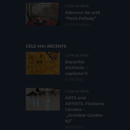
CLIPA DE ARTA
Albumul de artă
“Paris Pallady”
6.601 vizualizari
CELE MAI RECENTE
CLIPA DE ARTA
Expoziția
Alchimie –
capitolul II
07/08/2026
CLIPA DE ARTA
ARTS and
ARTISTS. Floriama
Cândea –
„Invisible Garden
#2”
30/07/2026