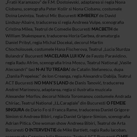
„Fratii Karamazov” de F.M. Dostoievski, adaptarea si regia Nona
Ciobanu, scenografia Peter Košir si Nona Ciobanu, costumele
Doina Levintza, Teatrul Mic Bucuresti
KIMBERLY
de David
Lindsay-Abaire, traducerea si regia Andreea Vulpe, scenografia
Cristina Milea, Teatrul de Comedie Bucuresti
MACBETH
de
William Shakespeare, traducerea Horia Garbea, dramaturgia
Daniel Pribyl, regia Michal Docekal, decorul Martin
Chocholousek, costumele Hana Fischerova, Teatrul „Lucia Sturdza
Bulandra” Bucuresti
MACELARIA LUI IOV
de Fausto Paravidino,
regia Radu Afrim, scenografia Irina Moscu, Teatrul National „Vasile
Alecsandri” Iasi
N-AI TU TREABA!
de Catalin Stefanescu, dupa
„Danila Prepeleac” de Ion Creanga, regia Alexandru Dabija, Teatrul
ACT Bucuresti
NO MAN`S LAND
de Danis Tanović, traducerea
Andrei Marinescu, adaptarea, regia si ilustratia muzicala
Alexander Morfov, decorul Nikola Toromanov, costumele Andrada
Chiriac, Teatrul National „I.L.Caragiale” din Bucuresti
O FEMEIE
SINGURA
de Dario Fo si Franca Rame, traducerea Daniel Grigore-
Simion si Andreea Bibiri, regia Daniel Grigore-Simion, scenografia
Adrian Pitica. One woman show Andreea Bibiri, Teatrul de Arta
Bucuresti
O INTERVENTIE
de Mike Bartlett, regia Radu Iacoban,
scenografia Cezarina Iulia Popescu, Teatrul ACT Bucuresti
O MIE