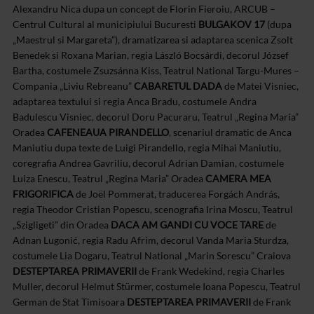
Alexandru Nica dupa un concept de Florin Fieroiu, ARCUB –
Centrul Cultural al municipiului Bucuresti
BULGAKOV 17
(dupa
„Maestrul si Margareta”), dramatizarea si adaptarea scenica Zsolt
Benedek si Roxana Marian, regia László Bocsárdi, decorul József
Bartha, costumele Zsuzsánna Kiss, Teatrul National Targu-Mures –
Compania „Liviu Rebreanu”
CABARETUL DADA
de Matei Visniec,
adaptarea textului si regia Anca Bradu, costumele Andra
Badulescu Visniec, decorul Doru Pacuraru, Teatrul „Regina Maria”
Oradea
CAFENEAUA PIRANDELLO
, scenariul dramatic de Anca
Maniutiu dupa texte de Luigi Pirandello, regia Mihai Maniutiu,
coregrafia Andrea Gavriliu, decorul Adrian Damian, costumele
Luiza Enescu, Teatrul „Regina Maria” Oradea
CAMERA MEA
FRIGORIFICA
de Joël Pommerat, traducerea Forgách András,
regia Theodor Cristian Popescu, scenografia Irina Moscu, Teatrul
„Szigligeti” din Oradea
DACA AM GANDI CU VOCE TARE
de
Adnan Lugonić, regia Radu Afrim, decorul Vanda Maria Sturdza,
costumele Lia Dogaru, Teatrul National „Marin Sorescu” Craiova
DESTEPTAREA PRIMAVERII
de Frank Wedekind, regia Charles
Muller, decorul Helmut Stürmer, costumele Ioana Popescu, Teatrul
German de Stat Timisoara
DESTEPTAREA PRIMAVERII
de Frank