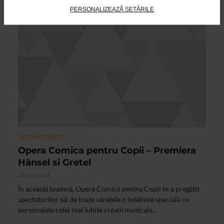
PERSONALIZEAZĂ SETĂRILE
ALTE MATERIALE
Opera Comica pentru Copii – Premiera
Hänsel si Gretel
05/11/2014
În această toamnă, Opera Comică pentru Copii le-a pregătit
spectatorilor săi de toate vârstele o întâlnire specială cu
personajele celei mai iubite creații muzicale...