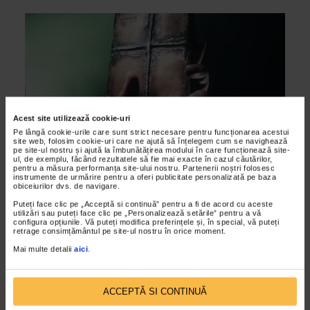
Acest site utilizează cookie-uri
Pe lângă cookie-urile care sunt strict necesare pentru funcționarea acestui
site web, folosim cookie-uri care ne ajută să înțelegem cum se navighează
pe site-ul nostru și ajută la îmbunătățirea modului în care funcționează site-
ul, de exemplu, făcând rezultatele să fie mai exacte în cazul căutărilor,
pentru a măsura performanța site-ului nostru. Partenerii noștri folosesc
instrumente de urmărire pentru a oferi publicitate personalizată pe baza
obiceiurilor dvs. de navigare.
ALTE MATERIALE
Premiile Senatului si nominalizarile
Puteți face clic pe „Acceptă si continuă” pentru a fi de acord cu aceste
utilizări sau puteți face clic pe „Personalizează setările” pentru a vă
Premiile Galei UNITER 2015
configura opțiunile. Vă puteți modifica preferințele și, în special, vă puteți
retrage consimțământul pe site-ul nostru în orice moment.
19/03/2015
Mai multe detalii
aici
.
Gala Premiilor UNITER, ajunsa la cea de-a XXIII-a editie va
avea loc luni, 25 mai la Sala Mare a Teatrului National
„I.L.Caragiale” din Bucuresti.
ACCEPTĂ SI CONTINUĂ