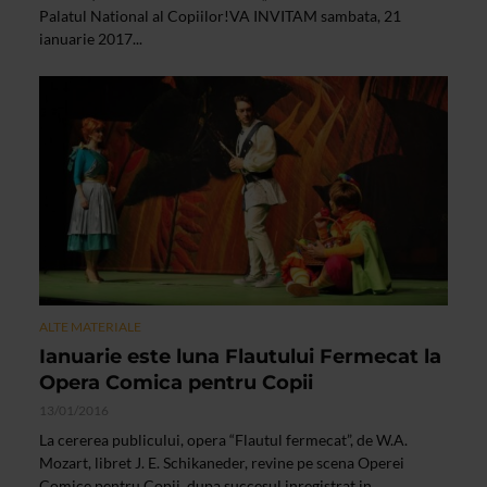
Palatul National al Copiilor!VA INVITAM sambata, 21
ianuarie 2017...
ALTE MATERIALE
Ianuarie este luna Flautului Fermecat la
Opera Comica pentru Copii
13/01/2016
La cererea publicului, opera “Flautul fermecat”, de W.A.
Mozart, libret J. E. Schikaneder, revine pe scena Operei
Comice pentru Copii, dupa succesul inregistrat in...