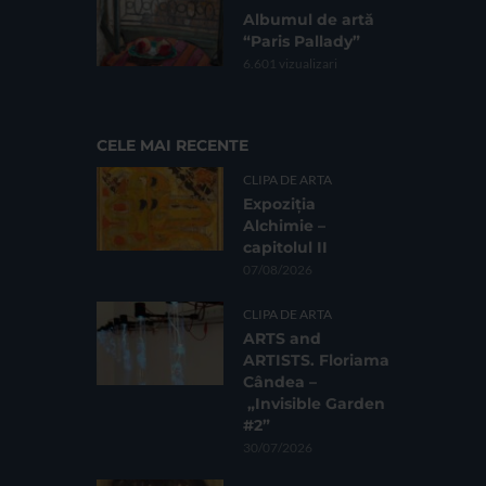
Albumul de artă
“Paris Pallady”
6.601 vizualizari
CELE MAI RECENTE
CLIPA DE ARTA
Expoziția
Alchimie –
capitolul II
07/08/2026
CLIPA DE ARTA
ARTS and
ARTISTS. Floriama
Cândea –
„Invisible Garden
#2”
30/07/2026