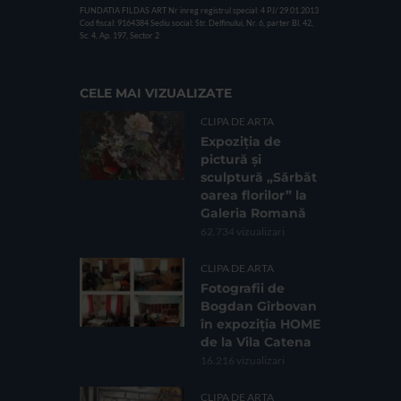
FUNDATIA FILDAS ART
Nr inreg registrul special: 4 PJ/ 29.01.2013
Cod fiscal: 9164384
Sediu social: Str. Delfinului, Nr. 6, parter Bl. 42,
Sc. 4, Ap. 197, Sector 2
CELE MAI VIZUALIZATE
CLIPA DE ARTA
Expoziția de
pictură și
sculptură „Sărbăt
oarea florilor” la
Galeria Romană
62.734 vizualizari
CLIPA DE ARTA
Fotografii de
Bogdan Gîrbovan
în expoziția HOME
de la Vila Catena
16.216 vizualizari
CLIPA DE ARTA