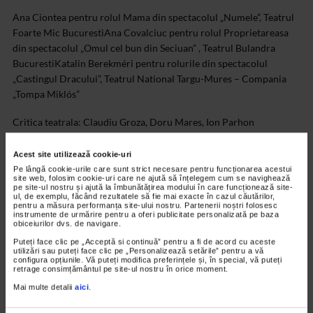
Ana Ciontea pentru rolul Mama din spectacolul „Numele”, Teatrul
Foarte Mic Bucuresti
Ana Covalciuc pentru rolul Proprietareasa
din spectacolul „Omul cel bun din Seciuan” , Teatrul Bulandra
Bucuresti
Katalin Berekméri pentru rolurile din spectacolul
„Castingul Dracului”, Teatrul National Targu-Mures – Compania
„Tompa Miklós”
Critica teatrala: Claudiu Groza, Doru Mares, Ion Parhon
Teatru radiofonic:
Acest site utilizează cookie-uri
Pe lângă cookie-urile care sunt strict necesare pentru funcționarea acestui
„Fantomele din Canterville”, dupa Oscar Wilde, scenariul si regia
site web, folosim cookie-uri care ne ajută să înțelegem cum se navighează
pe site-ul nostru și ajută la îmbunătățirea modului în care funcționează site-
artistica: Ilinca Stihi
„Henric al V-lea” de William Shakespare,
ul, de exemplu, făcând rezultatele să fie mai exacte în cazul căutărilor,
pentru a măsura performanța site-ului nostru. Partenerii noștri folosesc
adaptarea radiofonica: Domnica Tundrea, regia artistica: Attila
instrumente de urmărire pentru a oferi publicitate personalizată pe baza
Vizauer
„Metamorfoza”, dupa Franz Kafka, scenariul si regia
obiceiurilor dvs. de navigare.
artistica: Ion Andrei Puican
Puteți face clic pe „Acceptă si continuă” pentru a fi de acord cu aceste
utilizări sau puteți face clic pe „Personalizează setările” pentru a vă
configura opțiunile. Vă puteți modifica preferințele și, în special, vă puteți
Teatru TV:
retrage consimțământul pe site-ul nostru în orice moment.
Mai multe detalii
aici
.
„Roman teatral (Insemnarile unui nebun)”, dupa Mihail Bulgakov,
dramatizare, adaptare si regie: Vitalie Lupascu
„Vinovatul”, dupa