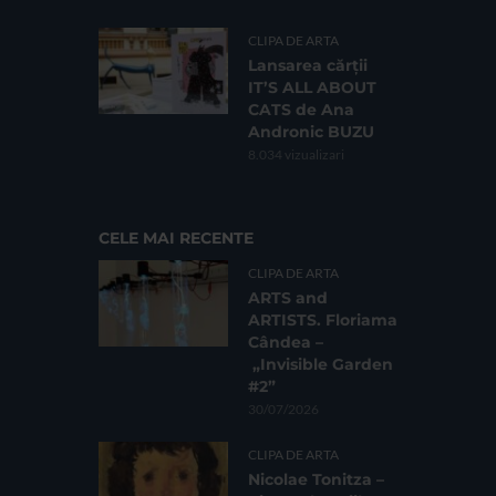
CLIPA DE ARTA
Lansarea cărții
IT’S ALL ABOUT
CATS de Ana
Andronic BUZU
8.034 vizualizari
CELE MAI RECENTE
CLIPA DE ARTA
ARTS and
ARTISTS. Floriama
Cândea –
„Invisible Garden
#2”
30/07/2026
CLIPA DE ARTA
Nicolae Tonitza –