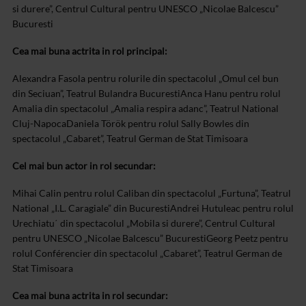
si durere”, Centrul Cultural pentru UNESCO „Nicolae Balcescu”
Bucuresti
Cea mai buna actrita in rol principal:
Alexandra Fasola pentru rolurile din spectacolul „Omul cel bun
din Seciuan”, Teatrul Bulandra Bucuresti
Anca Hanu pentru rolul
Amalia din spectacolul „Amalia respira adanc”, Teatrul National
Cluj-Napoca
Daniela Török pentru rolul Sally Bowles din
spectacolul „Cabaret”, Teatrul German de Stat Timisoara
Cel mai bun actor in rol secundar:
Mihai Calin pentru rolul Caliban din spectacolul „Furtuna”, Teatrul
National „I.L. Caragiale” din Bucuresti
Andrei Hutuleac pentru rolul
Urechiatu΄ din spectacolul „Mobila si durere”, Centrul Cultural
pentru UNESCO „Nicolae Balcescu” Bucuresti
Georg Peetz pentru
rolul Conférencier din spectacolul „Cabaret”, Teatrul German de
Stat Timisoara
Cea mai buna actrita in rol secundar: