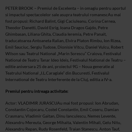
PETER BROOK – Premiul de Excelenta – in omagiu pentru aportul
si impactul spectacolelor sale asupra teatrului romanesc
Au mai
fost propusi: Richard Balint, Gigi Caciuleanu, Corina Cernea,
Theodor Danetti, David Esrig, Ioana Dragos Gajdo, Petre
Ghimbasan, Liliana Ghita, Claudia Ieremia, Petre Panait,
traducatoarea Antoaneta Ralian, Elvira Platon Rimbu, Ion Rizea,
Emil Sauciuc, Sergiu Tudose, Dionisie Vitcu, Daniel Vulcu, Robert
Wilson sau Teatrul National „Marin Sorescu” Craiova, Festivalul
National de Teatru Tanar Ideo Ideis, Festivalul National de Teatru –
editie aniversara 25 de ani, proiectul 9G – Noua generatie al
Teatrului National „I.L.Caragiale” din Bucuresti, Festivalul
International de Teatru Interferente de la Cluj, editia a IV-a.
Premiul pentru intreaga activitate:
Actor: VLADIMIR JURASCU
Au mai fost propusi: Ion Abrudan,
Constantin Cojocaru, Costel Constantin, Emil Coseru, Damian
Crasmaru, Vladimir Gaitan, Dinu Ianculescu, Nemes Levente,
Alexandru Mereuta, George Mihaita, Valentin Mihali, Gelu Nitu,
Alexandru Repan, Rudy Rosenfeld, Traian Stanescu, Anton Tauf,