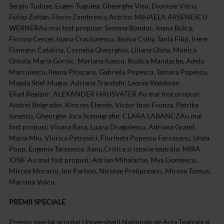
Sergiu Tudose, Eugen Tugulea, Gheorghe Visu, Dionisie Vitcu,
Fülöp Zoltán, Florin Zamfirescu.
Actrita: MIHAELA ARSENESCU
WERNER
Au mai fost propuse: Simona Bondoc, Ioana Bulca,
Florina Cercel, Ioana Craciunescu, Ibolya Csíky, Tania Filip, Irene
Flamann Catalina, Cornelia Gheorghiu, Liliana Ghita, Monica
Ghiuta, Maria Gornic, Mariana Ivascu, Rodica Mandache, Adela
Marculescu, Ileana Ploscaru, Gabriela Popescu, Tamara Popescu,
Magda Stief Mugur, Adriana Trandafir, Leonie Waldman
Eliad.
Regizor: ALEXANDER HAUSVATER
Au mai fost propusi:
Andrei Belgrader, Kincses Elemér, Victor Ioan Frunza, Petrika
Ionescu, Gheorghe Jora.
Scenografie: CLARA LABANCZ
Au mai
fost propusi: Vioara Bara, Luana Dragoiescu, Adriana Grand,
Maria Miu, Viorica Petrovici, Florinela Popescu Farcasanu, Unda
Popp, Eugenia Tarasescu Jianu.
Critica si istorie teatrala: MIRA
IOSIF
Au mai fost propusi: Adrian Mihalache, Mya Liontescu,
Mircea Morariu, Ion Parhon, Nicolae Prelipceanu, Mircea Tomus,
Mariana Voicu.
PREMII SPECIALE
Premiu special acordat Universitatii Nationale de Arta Teatrala si