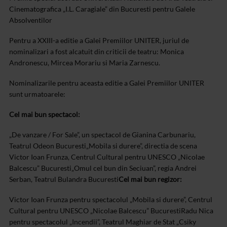
Cinematografica „I.L. Caragiale” din Bucuresti pentru Galele
Absolventilor
Pentru a XXIII-a editie a Galei Premiilor UNITER, juriul de
nominalizari a fost alcatuit din criticii de teatru: Monica
Andronescu, Mircea Morariu si Maria Zarnescu.
Nominalizarile pentru aceasta editie a Galei Premiilor UNITER
sunt urmatoarele:
Cel mai bun spectacol:
„De vanzare / For Sale”, un spectacol de Gianina Carbunariu,
Teatrul Odeon Bucuresti
„Mobila si durere”, directia de scena
Victor Ioan Frunza, Centrul Cultural pentru UNESCO „Nicolae
Balcescu” Bucuresti
„Omul cel bun din Seciuan”, regia Andrei
Serban, Teatrul Bulandra Bucuresti
Cel mai bun regizor:
Victor Ioan Frunza pentru spectacolul „Mobila si durere”, Centrul
Cultural pentru UNESCO „Nicolae Balcescu” Bucuresti
Radu Nica
pentru spectacolul „Incendii”, Teatrul Maghiar de Stat „Csiky