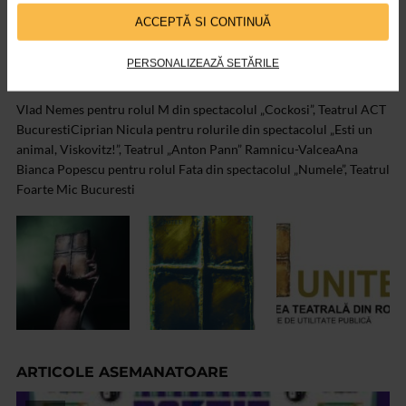
Ion Baiesu, scenariul si regia: Ion Gostin
„Zi ca-ti place!”, dupa
ACCEPTĂ SI CONTINUĂ
Valentin Nicolau, adaptare si regie: Cornel Mihalache
PERSONALIZEAZĂ SETĂRILE
Debut:
Vlad Nemes pentru rolul M din spectacolul „Cockosi”, Teatrul ACT
Bucuresti
Ciprian Nicula pentru rolurile din spectacolul „Esti un
animal, Viskovitz!”, Teatrul „Anton Pann” Ramnicu-Valcea
Ana
Bianca Popescu pentru rolul Fata din spectacolul „Numele”, Teatrul
Foarte Mic Bucuresti
ARTICOLE ASEMANATOARE