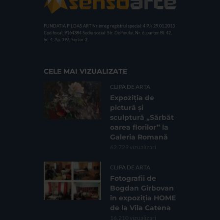
FUNDATIA FILDAS ART
Nr inreg registrul special: 4 PJ/ 29.01.2013
Cod fiscal: 9164384
Sediu social: Str. Delfinului, Nr. 6, parter Bl. 42,
Sc. 4, Ap. 197, Sector 2
CELE MAI VIZUALIZATE
CLIPA DE ARTA
Expoziția de
pictură și
sculptură „Sărbăt
oarea florilor” la
Galeria Romană
62.729 vizualizari
CLIPA DE ARTA
Fotografii de
Bogdan Gîrbovan
în expoziția HOME
de la Vila Catena
16.210 vizualizari