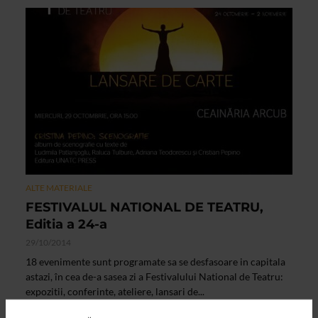
ALTE MATERIALE
FESTIVALUL NATIONAL DE TEATRU,
Editia a 24-a
29/10/2014
18 evenimente sunt programate sa se desfasoare in capitala
astazi, în cea de-a sasea zi a Festivalului National de Teatru:
expozitii, conferinte, ateliere, lansari de...