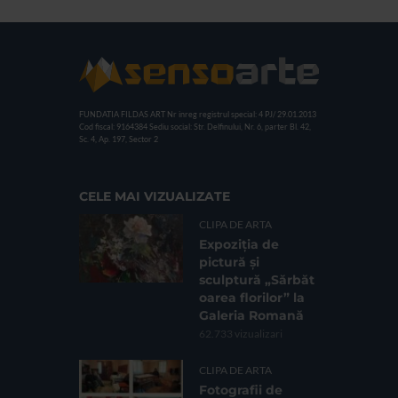
FUNDATIA FILDAS ART
Nr inreg registrul special: 4 PJ/ 29.01.2013
Cod fiscal: 9164384
Sediu social: Str. Delfinului, Nr. 6, parter Bl. 42,
Sc. 4, Ap. 197, Sector 2
CELE MAI VIZUALIZATE
CLIPA DE ARTA
Expoziția de
pictură și
sculptură „Sărbăt
oarea florilor” la
Galeria Romană
62.733 vizualizari
CLIPA DE ARTA
Fotografii de