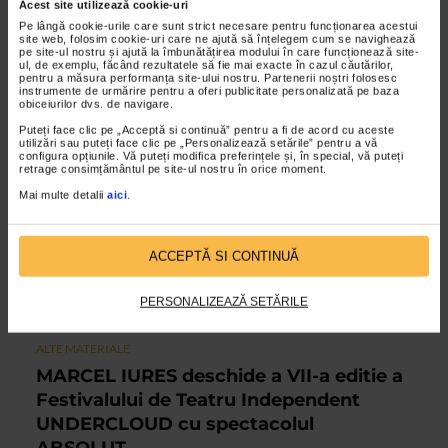
Acest site utilizează cookie-uri
Pe lângă cookie-urile care sunt strict necesare pentru funcționarea acestui
site web, folosim cookie-uri care ne ajută să înțelegem cum se navighează
pe site-ul nostru și ajută la îmbunătățirea modului în care funcționează site-
ul, de exemplu, făcând rezultatele să fie mai exacte în cazul căutărilor,
pentru a măsura performanța site-ului nostru. Partenerii noștri folosesc
instrumente de urmărire pentru a oferi publicitate personalizată pe baza
obiceiurilor dvs. de navigare.
Puteți face clic pe „Acceptă si continuă” pentru a fi de acord cu aceste
utilizări sau puteți face clic pe „Personalizează setările” pentru a vă
configura opțiunile. Vă puteți modifica preferințele și, în special, vă puteți
retrage consimțământul pe site-ul nostru în orice moment.
Mai multe detalii
aici
.
ACCEPTĂ SI CONTINUĂ
PERSONALIZEAZĂ SETĂRILE
ALTE MATERIALE
MARCEL IURES deschide a VII-a editie a
Festivalului de Teatru Independent
UNDERCLOUD cu spectacolul