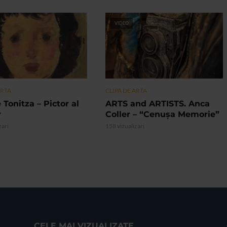
VIDEO
ARTA
CLIPA DE ARTA
 Tonitza – Pictor al
ARTS and ARTISTS. Anca
r
Coller – “Cenușa Memorie”
zari
158 vizualizari
CELE MAI VIZUALIZATE