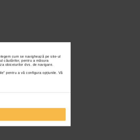
nțelegem cum se navighează pe site-ul
ul căutărilor, pentru a măsura
za obiceiurilor dvs. de navigare.
ile” pentru a vă configura opțiunile. Vă