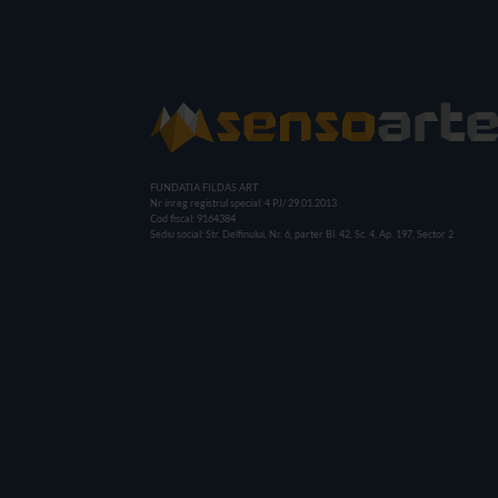
FUNDATIA FILDAS ART
Nr inreg registrul special: 4 PJ/ 29.01.2013
Cod fiscal: 9164384
Sediu social: Str. Delfinului, Nr. 6, parter Bl. 42, Sc. 4, Ap. 197, Sector 2