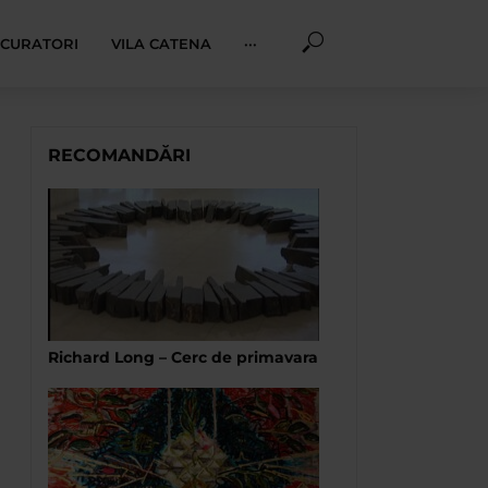
I CURATORI
VILA CATENA
···
RECOMANDĂRI
Richard Long – Cerc de primavara