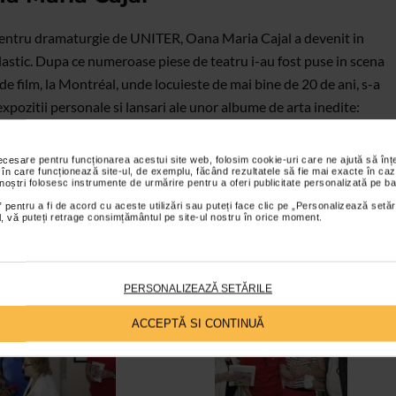
pentru dramaturgie de UNITER, Oana Maria Cajal a devenit in
lastic. Dupa ce numeroase piese de teatru i-au fost puse in scena
de film, la Montréal, unde locuieste de mai bine de 20 de ani, s-a
 expozitii personale si lansari ale unor albume de arta inedite:
 am destul timp pentru cat de mult as avea de spus. Am reinceput
ele! Ardeam de nerabdare sa pictez viata sub toate infatisarile ei:
necesare pentru funcționarea acestui site web, folosim cookie-uri care ne ajută să î
 în care funcționează site-ul, de exemplu, făcând rezultatele să fie mai exacte în caz
ul, intunericul, lumina… Pictez ca sa va incit sa celebrati viata!
 noștri folosesc instrumente de urmărire pentru a oferi publicitate personalizată pe ba
 pentru a fi de acord cu aceste utilizări sau puteți face clic pe „Personalizează setăr
a pentru Arta
.
ial, vă puteți retrage consimțământul pe site-ul nostru în orice moment.
escu
Fotografii:
Cris Ardelean
PERSONALIZEAZĂ SETĂRILE
ACCEPTĂ SI CONTINUĂ