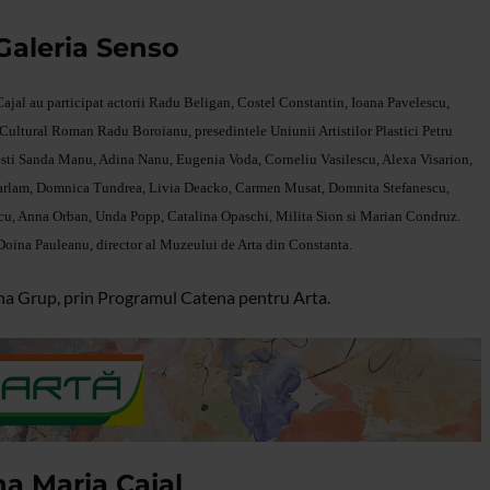
Galeria Senso
Cajal au participat actorii Radu Beligan, Costel Constantin, Ioana Pavelescu,
ui Cultural Roman Radu Boroianu, presedintele Uniunii Artistilor Plastici Petru
anesti Sanda Manu, Adina Nanu, Eugenia Voda, Corneliu Vasilescu, Alexa Visarion,
Varlam, Domnica Tundrea, Livia Deacko, Carmen Musat, Domnita Stefanescu,
cu, Anna Orban, Unda Popp, Catalina Opaschi, Milita Sion si Marian Condruz.
. Doina Pauleanu, director al Muzeului de Arta din Constanta.
tena Grup, prin Programul Catena pentru Arta.
na Maria Cajal