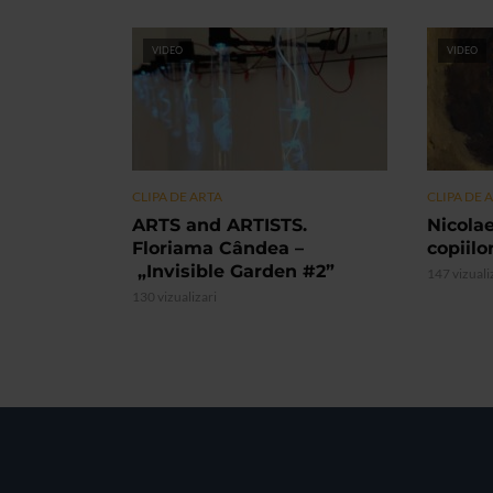
VIDEO
VIDEO
CLIPA DE ARTA
CLIPA DE 
ARTS and ARTISTS.
Nicolae
Floriama Cândea –
copiilo
„Invisible Garden #2”
147 vizuali
130 vizualizari