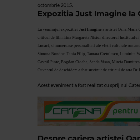
octombrie 2015.
Expozitia Just Imagine la 
La vernisajul expozitiei
Just Imagine
a artistei Oana Maria 
criticul de film Irina Margareta Nistor, directorul Institutul
Lucaci, si numeroase personalitati ale vietii culturale rom
Simona Bondoc, Tania Filip, Tamara Cretulescu, Luminita 
Gavriil Pinte, Bogdan Cioaba, Sanda Visan, Mircia Dumitres
Cuvantul de deschidere a fost sustinut de criticul de arta Dr
Acest eveniment a fost realizat cu sprijinul Ca
Despre cariera artistei Oa