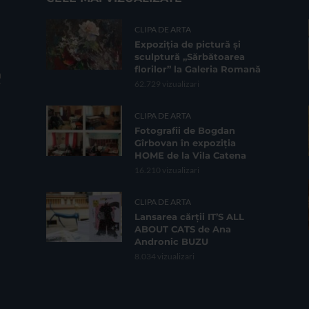
CLIPA DE ARTA
Expoziția de pictură și
sculptură „Sărbătoarea
florilor” la Galeria Romană
62.729 vizualizari
CLIPA DE ARTA
Fotografii de Bogdan
Gîrbovan în expoziția
HOME de la Vila Catena
16.210 vizualizari
CLIPA DE ARTA
Lansarea cărții IT’S ALL
ABOUT CATS de Ana
Andronic BUZU
8.034 vizualizari