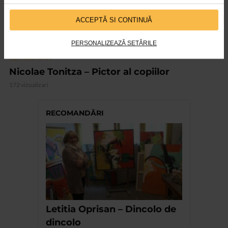
ACCEPTĂ SI CONTINUĂ
PERSONALIZEAZĂ SETĂRILE
CLIPA DE ARTA
Nicolae Tonitza – Pictor al copiilor
172 vizualizari
RECOMANDĂRI
Letitia Oprisan – Dincolo de
dincolo