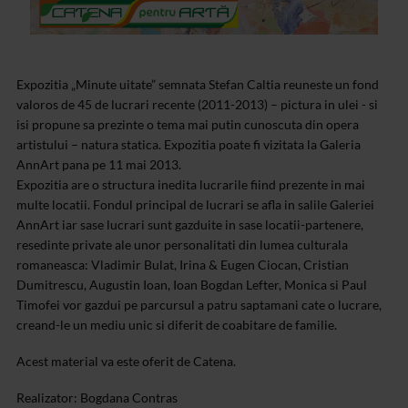
Expozitia „Minute uitate” semnata Stefan Caltia reuneste un fond
valoros de 45 de lucrari recente (2011-2013) – pictura in ulei - si
isi propune sa prezinte o tema mai putin cunoscuta din opera
artistului – natura statica. Expozitia poate fi vizitata la Galeria
AnnArt pana pe 11 mai 2013.
Expozitia are o structura inedita lucrarile fiind prezente in mai
multe
locatii. Fondul principal de lucrari se afla in salile Galeriei
AnnArt
iar sase lucrari sunt gazduite in sase locatii-partenere,
resedinte
private ale unor personalitati din lumea culturala
romaneasca: Vladimir
Bulat, Irina & Eugen Ciocan, Cristian
Dumitrescu, Augustin Ioan,
Ioan Bogdan Lefter, Monica si Paul
Timofei vor gazdui pe parcursul a
patru saptamani cate o lucrare,
creand-le un mediu unic si diferit de
coabitare de familie.
Acest material va este oferit de Catena.
Realizator: Bogdana Contras