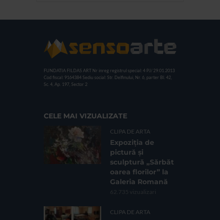
FUNDATIA FILDAS ART
Nr inreg registrul special: 4 PJ/ 29.01.2013
Cod fiscal: 9164384
Sediu social: Str. Delfinului, Nr. 6, parter Bl. 42,
Sc. 4, Ap. 197, Sector 2
CELE MAI VIZUALIZATE
CLIPA DE ARTA
Expoziția de
pictură și
sculptură „Sărbăt
oarea florilor” la
Galeria Romană
62.735 vizualizari
CLIPA DE ARTA