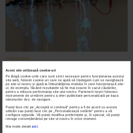
CLIPA DE ARTA
ARTS and ARTISTS. Floriama Cândea –
Acest site utilizează cookie-uri
„Invisible Garden #2”
Pe lângă cookie-urile care sunt strict necesare pentru funcționarea acestui
site web, folosim cookie-uri care ne ajută să înțelegem cum se navighează
148 vizualizari
pe site-ul nostru și ajută la îmbunătățirea modului în care funcționează site-
ul, de exemplu, făcând rezultatele să fie mai exacte în cazul căutărilor,
pentru a măsura performanța site-ului nostru. Partenerii noștri folosesc
instrumente de urmărire pentru a oferi publicitate personalizată pe baza
VIDEO
obiceiurilor dvs. de navigare.
Puteți face clic pe „Acceptă si continuă” pentru a fi de acord cu aceste
utilizări sau puteți face clic pe „Personalizează setările” pentru a vă
configura opțiunile. Vă puteți modifica preferințele și, în special, vă puteți
retrage consimțământul pe site-ul nostru în orice moment.
Mai multe detalii
aici
.