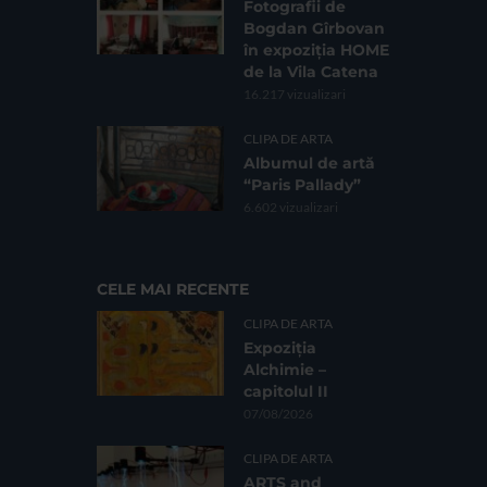
Fotografii de
Bogdan Gîrbovan
în expoziția HOME
de la Vila Catena
16.217 vizualizari
CLIPA DE ARTA
Albumul de artă
“Paris Pallady”
6.602 vizualizari
CELE MAI RECENTE
CLIPA DE ARTA
Expoziția
Alchimie –
capitolul II
07/08/2026
CLIPA DE ARTA
ARTS and