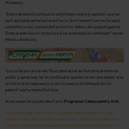
Hristescu.
“Este o dinamică continuă în activitatea nostră și oamenii care ne
sunt apropiați apreciază acest lucru. Sunt oameni care au început
colecțiile cu noi, cumpărând primul lor tablou din această galerie.
Toate aceste lucruri ne bucură și ne motivează să continuăm” spune
Monica Andronic.
“Lucrurile pe care le-am făcut până acum au fost bine primite de
public și apreciate. Iar în continuare, sperăm ca cei care iubesc arta
să vină și să se regăsească un pic în ceea ce se întâmplă aici în
galerie” mărturisește Emil Ene.
Acest material vă este oferit prin
Programul Catena pentru Artă.
ARTA POPULARA
BUCURESTI
CERAMICA ROMANEASCA
DINU
SAVESCU
EMIL ENE SI MONICA ANDRONIC
EXPOZITIE
FARMACIA
CATENA
GALERIA ROMANA ANIVERSEAZA 10 ANI DE ACTIVITATE