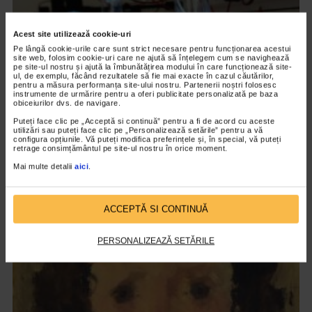
Acest site utilizează cookie-uri
Pe lângă cookie-urile care sunt strict necesare pentru funcționarea acestui
site web, folosim cookie-uri care ne ajută să înțelegem cum se navighează
pe site-ul nostru și ajută la îmbunătățirea modului în care funcționează site-
ul, de exemplu, făcând rezultatele să fie mai exacte în cazul căutărilor,
pentru a măsura performanța site-ului nostru. Partenerii noștri folosesc
instrumente de urmărire pentru a oferi publicitate personalizată pe baza
obiceiurilor dvs. de navigare.
Puteți face clic pe „Acceptă si continuă” pentru a fi de acord cu aceste
utilizări sau puteți face clic pe „Personalizează setările” pentru a vă
configura opțiunile. Vă puteți modifica preferințele și, în special, vă puteți
retrage consimțământul pe site-ul nostru în orice moment.
CLIPA DE ARTA
Mai multe detalii
aici
.
ARTS and ARTISTS. Floriama Cândea –
„Invisible Garden #2”
148 vizualizari
ACCEPTĂ SI CONTINUĂ
PERSONALIZEAZĂ SETĂRILE
VIDEO