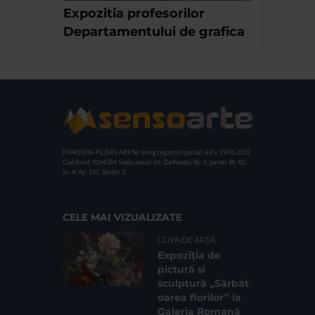
Expozitia profesorilor
Departamentului de grafica
FUNDATIA FILDAS ART
Nr inreg registrul special: 4 PJ/ 29.01.2013
Cod fiscal: 9164384
Sediu social: Str. Delfinului, Nr. 6, parter Bl. 42,
Sc. 4, Ap. 197, Sector 2
CELE MAI VIZUALIZATE
CLIPA DE ARTA
Expoziția de
pictură și
sculptură „Sărbăt
oarea florilor” la
Galeria Romană