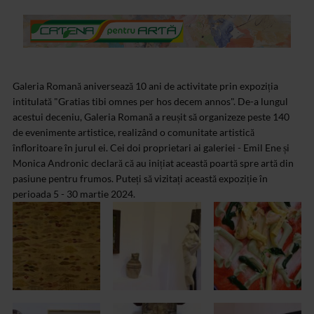
Galeria Romană aniversează 10 ani de activitate prin expoziția
intitulată "Gratias tibi omnes per hos decem annos". De-a lungul
acestui deceniu, Galeria Romană a reușit să organizeze peste 140
de evenimente artistice, realizând o comunitate artistică
înfloritoare în jurul ei. Cei doi proprietari ai galeriei - Emil Ene și
Monica Andronic declară că au inițiat această poartă spre artă din
pasiune pentru frumos. Puteți să vizitați această expoziție în
perioada 5 - 30 martie 2024.