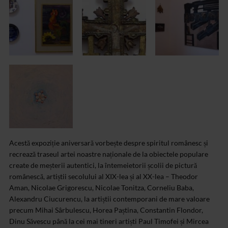
Acestă expoziție aniversară vorbește despre spiritul românesc și
recrează traseul artei noastre naționale de la obiectele populare
create de meșterii autentici, la întemeietorii școlii de pictură
românescă, artiștii secolului al XIX-lea și al XX-lea – Theodor
Aman, Nicolae Grigorescu, Nicolae Tonitza, Corneliu Baba,
Alexandru Ciucurencu, la artiștii contemporani de mare valoare
precum Mihai Sârbulescu, Horea Paștina, Constantin Flondor,
Dinu Săvescu până la cei mai tineri artiști Paul Timofei și Mircea