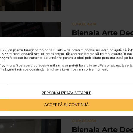
CLIPA DE ARTA
Bienala Arte Dec
Senso
necesare pentru funcționarea acestui site web, folosim cookie-uri care ne ajută să î
26/11/2019
 în care funcționează site-ul, de exemplu, făcând rezultatele să fie mai exacte în caz
 noștri folosesc instrumente de urmărire pentru a oferi publicitate personalizată pe ba
In aceasta toamna, Galeria Senso 
 pentru a fi de acord cu aceste utilizări sau puteți face clic pe „Personalizează setăr
semnate de unii dintre cei mai im
ial, vă puteți retrage consimțământul pe site-ul nostru în orice moment.
cea...
PERSONALIZEAZĂ SETĂRILE
ACCEPTĂ SI CONTINUĂ
CLIPA DE ARTA
Bienala Arte Dec