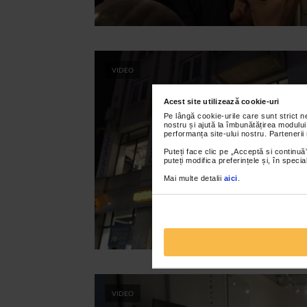
VIDEO
Acest site utilizează cookie-uri
Pe lângă cookie-urile care sunt strict 
nostru și ajută la îmbunătățirea modului
performanța site-ului nostru. Partenerii
Puteți face clic pe „Acceptă si continuă”
puteți modifica preferințele și, în spec
Mai multe detalii
aici
.
VIDEO