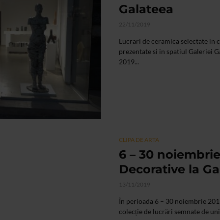
Galateea
22/11/2019
Lucrari de ceramica selectate in 
prezentate si in spatiul Galeriei
2019...
CLIPA DE ARTA
6 – 30 noiembrie
Decorative la Ga
13/11/2019
În perioada 6 – 30 noiembrie 201
colecție de lucrări semnate de unii