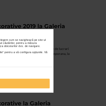
orative 2019 la Galeria
nțelegem cum se navighează pe site-ul
ul căutărilor, pentru a măsura
za obiceiurilor dvs. de navigare.
participa cu o impresionanta colectie de lucrari
ile” pentru a vă configura opțiunile. Vă
portanti artisti romani de arta contemporana, la
orative la Galeria