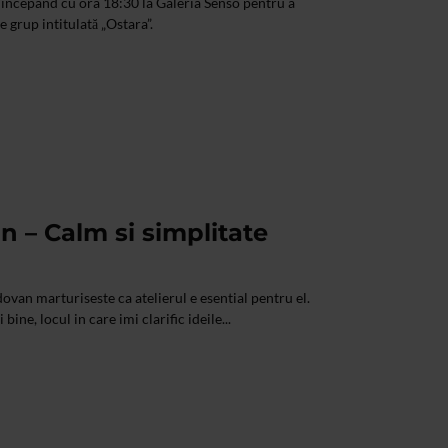
, începând cu ora 18:30 la Galeria Senso pentru a
e grup intitulată „Ostara”.
 – Calm si simplitate
van marturiseste ca atelierul e esential pentru el.
bine, locul in care imi clarific ideile...