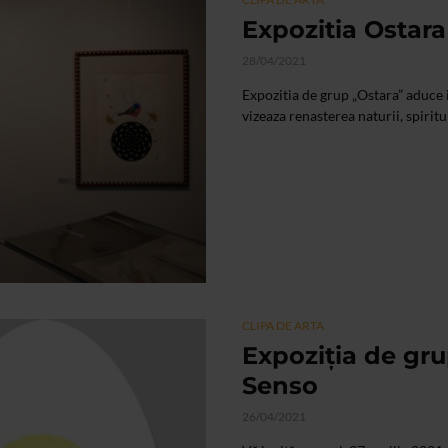
Expozitia Ostara
28/04/2021
Expozitia de grup „Ostara” aduce i
vizeaza renasterea naturii, spiritu
CLIPA DE ARTA
Expoziția de gru
Senso
26/04/2021