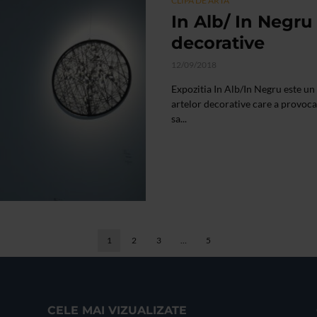
CLIPA DE ARTA
In Alb/ In Negru 
decorative
12/09/2018
Expozitia In Alb/In Negru este u
artelor decorative care a provocat
sa...
1
2
3
…
5
CELE MAI VIZUALIZATE