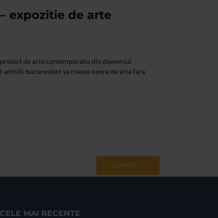
– expozitie de arte
n proiect de arta contemporana din domeniul
 artistii bucuresteni sa creeze opere de arta fara
INAINTE
CELE MAI RECENTE