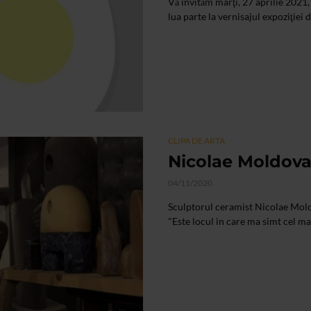
Vă invităm marţi, 27 aprilie 2021
lua parte la vernisajul expoziţiei d
CLIPA DE ARTA
Nicolae Moldovan
04/11/2020
Sculptorul ceramist Nicolae Moldo
"Este locul in care ma simt cel mai 