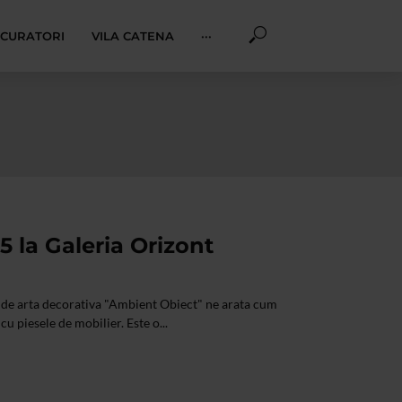
I CURATORI
VILA CATENA
···
 la Galeria Orizont
ia de arta decorativa "Ambient Obiect" ne arata cum
u piesele de mobilier. Este o...