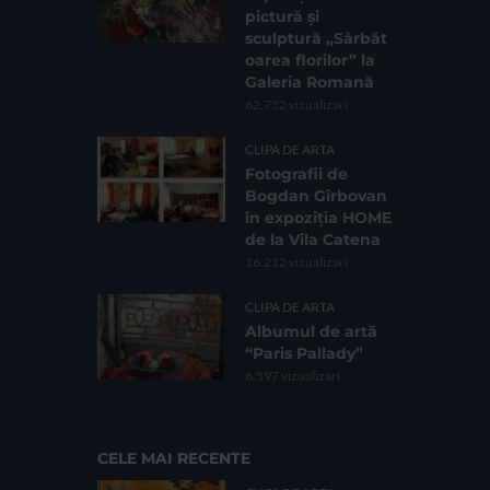
pictură și
sculptură „Sărbăt
oarea florilor” la
Galeria Romană
62.732 vizualizari
CLIPA DE ARTA
Fotografii de
Bogdan Gîrbovan
în expoziția HOME
de la Vila Catena
16.212 vizualizari
CLIPA DE ARTA
Albumul de artă
“Paris Pallady”
6.597 vizualizari
CELE MAI RECENTE