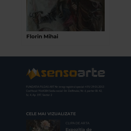
Florin Mihai
FUNDATIA FILDAS ART
Nr inreg registrul special: 4 PJ/ 29.01.2013
Cod fiscal: 9164384
Sediu social: Str. Delfinului, Nr. 6, parter Bl. 42,
Sc. 4, Ap. 197, Sector 2
CELE MAI VIZUALIZATE
CLIPA DE ARTA
Expoziția de