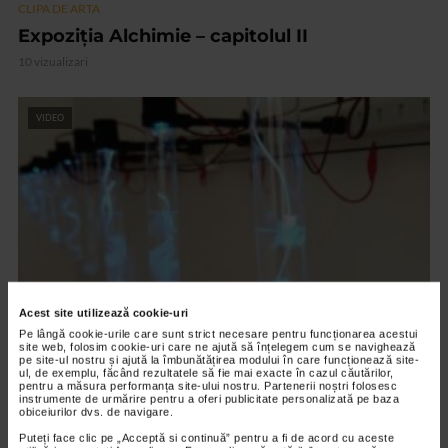
CLIPA DE ARTA
Expoziția Alchimie – capitolul II
10 vizualizari
VIDEO
Acest site utilizează cookie-uri
Pe lângă cookie-urile care sunt strict necesare pentru funcționarea acestui
site web, folosim cookie-uri care ne ajută să înțelegem cum se navighează
CLIPA DE ARTA
pe site-ul nostru și ajută la îmbunătățirea modului în care funcționează site-
ARTS and ARTISTS. Floriama Cândea –
ul, de exemplu, făcând rezultatele să fie mai exacte în cazul căutărilor,
pentru a măsura performanța site-ului nostru. Partenerii noștri folosesc
„Invisible Garden #2”
instrumente de urmărire pentru a oferi publicitate personalizată pe baza
obiceiurilor dvs. de navigare.
140 vizualizari
Puteți face clic pe „Acceptă si continuă” pentru a fi de acord cu aceste