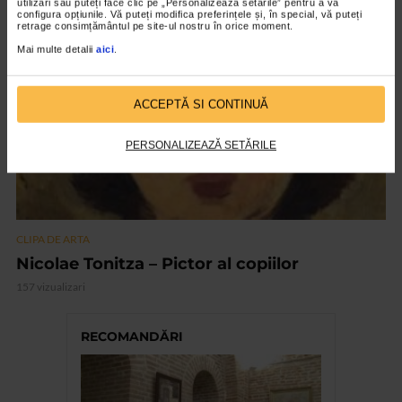
utilizări sau puteți face clic pe „Personalizează setările” pentru a vă
configura opțiunile. Vă puteți modifica preferințele și, în special, vă puteți
retrage consimțământul pe site-ul nostru în orice moment.
VIDEO
Mai multe detalii
aici
.
ACCEPTĂ SI CONTINUĂ
PERSONALIZEAZĂ SETĂRILE
CLIPA DE ARTA
Nicolae Tonitza – Pictor al copiilor
157 vizualizari
RECOMANDĂRI