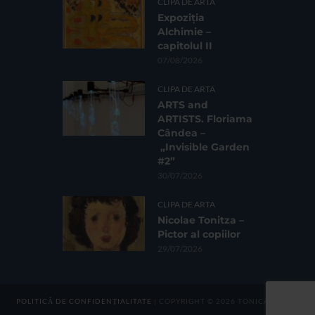
CLIPA DE ARTA
Expoziția
Alchimie –
capitolul II
07/08/2026
CLIPA DE ARTA
ARTS and
ARTISTS. Floriama
Cândea –
„Invisible Garden
#2”
30/07/2026
CLIPA DE ARTA
Nicolae Tonitza –
Pictor al copiilor
29/07/2026
POLITICĂ DE CONFIDENȚIALITATE
| COPYRIGHT © 2026 TONICA GROUP