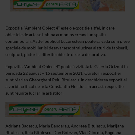
Expozitia "Ambient Obiect 4" este o expozitie altfel, in care
obiectele de arta se imbina armonios creand un spatiu
contemporan. Astfel publicul bucurestean poate sa vada cum piese
speciale de mobilier isi desavarsesc stralucirea alaturi de tapiserii,
sculpturi, picturi si diferite obiecte de arta decorativa.
Expozitia "Ambient Obiect 4" poate fi vizitata la Galeria Orizont in
perioada 22 august – 15 septembrie 2021. Curatorii expozitiei
sunt Marian Gheorghe si Relu Bitulescu. In deschiderea expozitiei
a vorbit criticul de arta Constantin Hostiuc.
In aceasta expozitie
sunt reunite lucrarile artistilor:
Adriana Badescu, Maria Bandarau, Andreea Bitulescu, Marijana
Bitulescu, Relu Bitulescu, Dan Botezan, Vlad Cioroiu, Bogdana