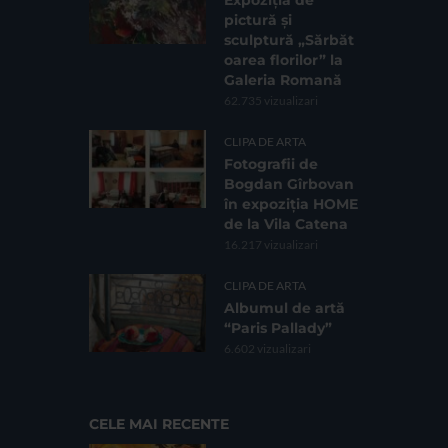
pictură și
sculptură „Sărbăt
oarea florilor” la
Galeria Romană
62.735 vizualizari
CLIPA DE ARTA
Fotografii de
Bogdan Gîrbovan
în expoziția HOME
de la Vila Catena
16.217 vizualizari
CLIPA DE ARTA
Albumul de artă
“Paris Pallady”
6.602 vizualizari
CELE MAI RECENTE