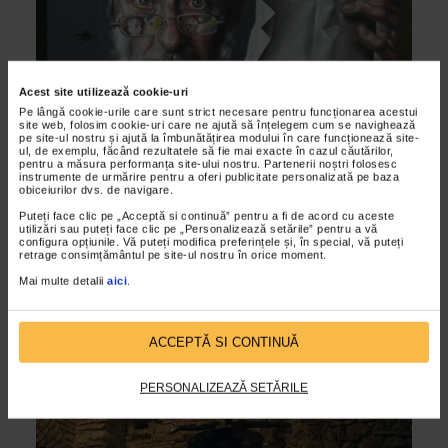
Acest site utilizează cookie-uri
Pe lângă cookie-urile care sunt strict necesare pentru funcționarea acestui
site web, folosim cookie-uri care ne ajută să înțelegem cum se navighează
pe site-ul nostru și ajută la îmbunătățirea modului în care funcționează site-
ul, de exemplu, făcând rezultatele să fie mai exacte în cazul căutărilor,
pentru a măsura performanța site-ului nostru. Partenerii noștri folosesc
CLIPA DE ARTA
instrumente de urmărire pentru a oferi publicitate personalizată pe baza
obiceiurilor dvs. de navigare.
Pictori romani in Franta – Soleil de L’Est
Puteți face clic pe „Acceptă si continuă” pentru a fi de acord cu aceste
2009-2012
utilizări sau puteți face clic pe „Personalizează setările” pentru a vă
configura opțiunile. Vă puteți modifica preferințele și, în special, vă puteți
28/11/2013
retrage consimțământul pe site-ul nostru în orice moment.
Expozitia intitulata "Pictori romani in Franta. Soleil de L'Est,
Mai multe detalii
aici
.
2009 -2013" si gazduita de Institutul Cultural Roman
prezinta lucrari semnate de 29 de artisti...
ACCEPTĂ SI CONTINUĂ
VIDEO
PERSONALIZEAZĂ SETĂRILE