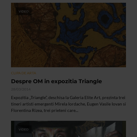
VIDEO
CLIPA DE ARTA
Despre OM in expozitia Triangle
28/03/2014
Expozitia „Triangle”, deschisa la Galeria Elite Art, prezinta trei
tineri artisti emergenti Mirela Iordache, Eugen Vasile Iovan si
Florentina Rizea, trei prieteni care...
VIDEO