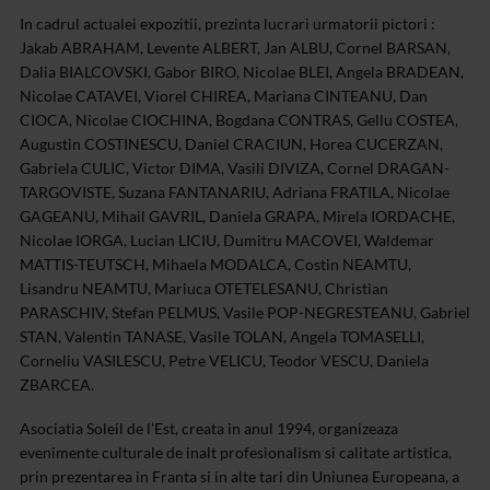
In cadrul actualei expozitii, prezinta lucrari urmatorii pictori :
Jakab ABRAHAM, Levente ALBERT, Jan ALBU, Cornel BARSAN,
Dalia BIALCOVSKI, Gabor BIRO, Nicolae BLEI, Angela BRADEAN,
Nicolae CATAVEI, Viorel CHIREA, Mariana CINTEANU, Dan
CIOCA, Nicolae CIOCHINA, Bogdana CONTRAS, Gellu COSTEA,
Augustin COSTINESCU, Daniel CRACIUN, Horea CUCERZAN,
Gabriela CULIC, Victor DIMA, Vasili DIVIZA, Cornel DRAGAN-
TARGOVISTE, Suzana FANTANARIU, Adriana FRATILA, Nicolae
GAGEANU, Mihail GAVRIL, Daniela GRAPA, Mirela IORDACHE,
Nicolae IORGA, Lucian LICIU, Dumitru MACOVEI, Waldemar
MATTIS-TEUTSCH, Mihaela MODALCA, Costin NEAMTU,
Lisandru NEAMTU, Mariuca OTETELESANU, Christian
PARASCHIV, Stefan PELMUS, Vasile POP-NEGRESTEANU, Gabriel
STAN, Valentin TANASE, Vasile TOLAN, Angela TOMASELLI,
Corneliu VASILESCU, Petre VELICU, Teodor VESCU, Daniela
ZBARCEA.
Asociatia Soleil de l’Est, creata in anul 1994, organizeaza
evenimente culturale de inalt profesionalism si calitate artistica,
prin prezentarea in Franta si in alte tari din Uniunea Europeana, a