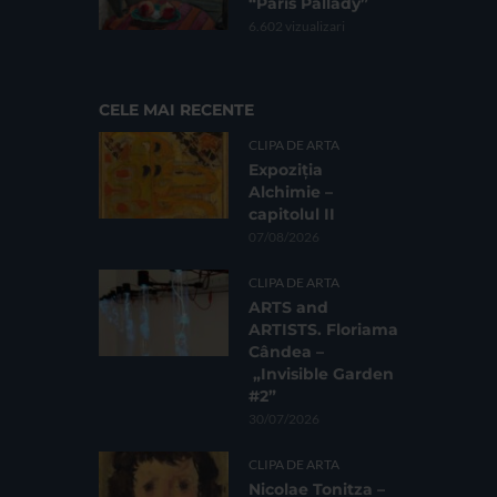
“Paris Pallady”
6.602 vizualizari
CELE MAI RECENTE
CLIPA DE ARTA
Expoziția
Alchimie –
capitolul II
07/08/2026
CLIPA DE ARTA
ARTS and
ARTISTS. Floriama
Cândea –
„Invisible Garden
#2”
30/07/2026
CLIPA DE ARTA
Nicolae Tonitza –