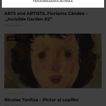
PERSONALIZEAZĂ SETĂRILE
CLIPA DE ARTA
ARTS and ARTISTS. Floriama Cândea –
„Invisible Garden #2”
148 vizualizari
VIDEO
CLIPA DE ARTA
Nicolae Tonitza – Pictor al copiilor
172 vizualizari