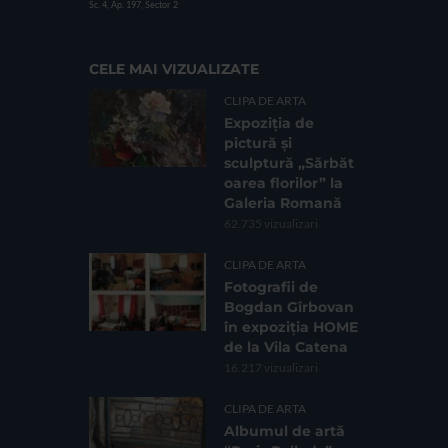
Sc. 4, Ap. 197, Sector 2
CELE MAI VIZUALIZATE
CLIPA DE ARTA
Expoziția de
pictură și
sculptură „Sărbăt
oarea florilor” la
Galeria Romană
62.735 vizualizari
CLIPA DE ARTA
Fotografii de
Bogdan Gîrbovan
în expoziția HOME
de la Vila Catena
16.217 vizualizari
CLIPA DE ARTA
Albumul de artă