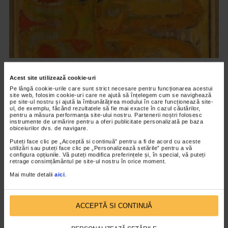
CLIPA DE ARTA
Acest site utilizează cookie-uri
Expoziția Alchimie – capitolul II
Pe lângă cookie-urile care sunt strict necesare pentru funcționarea acestui
site web, folosim cookie-uri care ne ajută să înțelegem cum se navighează
22 vizualizari
pe site-ul nostru și ajută la îmbunătățirea modului în care funcționează site-
ul, de exemplu, făcând rezultatele să fie mai exacte în cazul căutărilor,
pentru a măsura performanța site-ului nostru. Partenerii noștri folosesc
instrumente de urmărire pentru a oferi publicitate personalizată pe baza
VIDEO
obiceiurilor dvs. de navigare.
Puteți face clic pe „Acceptă si continuă” pentru a fi de acord cu aceste
utilizări sau puteți face clic pe „Personalizează setările” pentru a vă
configura opțiunile. Vă puteți modifica preferințele și, în special, vă puteți
retrage consimțământul pe site-ul nostru în orice moment.
Mai multe detalii
aici
.
ACCEPTĂ SI CONTINUĂ