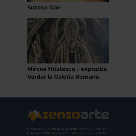
Suzana Dan
Mircea Hristescu – expoziția
Vardar la Galeria Romană
FUNDATIA FILDAS ART
Nr inreg registrul special: 4 PJ/ 29.01.2013
Cod fiscal: 9164384
Sediu social: Str. Delfinului, Nr. 6, parter Bl. 42,