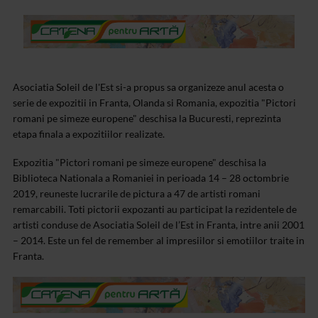
Asociatia Soleil de l'Est si-a propus sa organizeze anul acesta o
serie de expozitii in Franta, Olanda si Romania, expozitia "Pictori
romani pe simeze europene" deschisa la Bucuresti, reprezinta
etapa finala a expozitiilor realizate.
Expozitia "Pictori romani pe simeze europene" deschisa la
Biblioteca Nationala a Romaniei in perioada 14 – 28 octombrie
2019, reuneste lucrarile de pictura a 47 de artisti romani
remarcabili. Toti pictorii expozanti au participat la rezidentele de
artisti conduse de Asociatia Soleil de l’Est in Franta, intre anii 2001
– 2014. Este un fel de remember al impresiilor si emotiilor traite in
Franta.