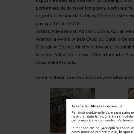
performace de dans contemporan, workshop fier 
organizata de Asociatia Many Colors si este desc
pana pe 12 iulie 2013.
Artisti: Adela Bonat, Adrian Costica, Adrian Moi
Anamaria Avram, Aniela Ovadiuc, Catalin Oancea
Georgiana Cozma, Irinel Moldoveanu, Krasimir R
Neamtu, Mihai Morarescu, Mirela Iordache, Sim
Ansamblul Propuls.
Acest material va este oferit de Catena.
Realizat
Acest site utilizează cookie-uri
Pe lângă cookie-urile care sunt strict 
nostru și ajută la îmbunătățirea modului
performanța site-ului nostru. Partenerii
Puteți face clic pe „Acceptă si continuă”
puteți modifica preferințele și, în spec