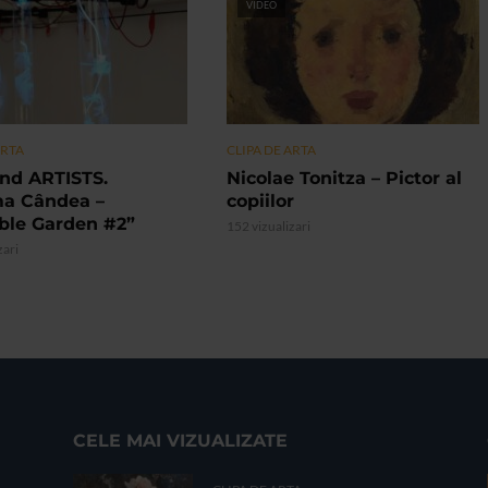
VIDEO
ARTA
CLIPA DE ARTA
nd ARTISTS.
Nicolae Tonitza – Pictor al
ma Cândea –
copiilor
ible Garden #2”
152 vizualizari
zari
CELE MAI VIZUALIZATE