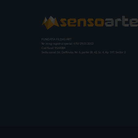
FUNDATIA FILDAS ART
Nr inreg registrul special: 4 PJ/ 29.01.2013
Cod fiscal: 9164384
Sediu social: Str. Delfinului, Nr. 6, parter Bl. 42, Sc. 4, Ap. 197, Sector 2