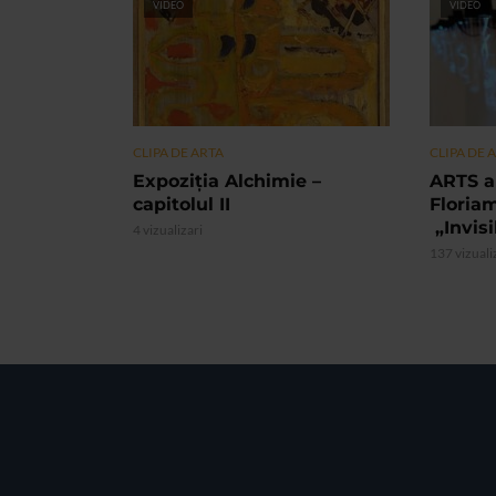
VIDEO
VIDEO
CLIPA DE ARTA
CLIPA DE 
Expoziția Alchimie –
ARTS a
capitolul II
Floria
„Invis
4 vizualizari
137 vizuali