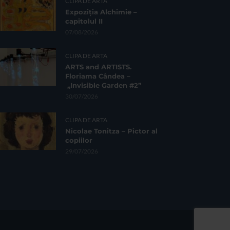
CLIPA DE ARTA
Expoziția Alchimie –
capitolul II
07/08/2026
CLIPA DE ARTA
ARTS and ARTISTS.
Floriama Cândea –
„Invisible Garden #2”
30/07/2026
CLIPA DE ARTA
Nicolae Tonitza – Pictor al
copiilor
29/07/2026