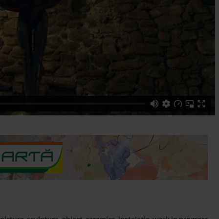
ctura, sculptura, obiect, ceramica, instalatie, work in progress,