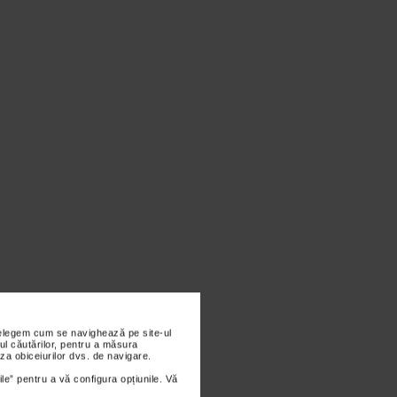
nțelegem cum se navighează pe site-ul
ul căutărilor, pentru a măsura
za obiceiurilor dvs. de navigare.
ile” pentru a vă configura opțiunile. Vă