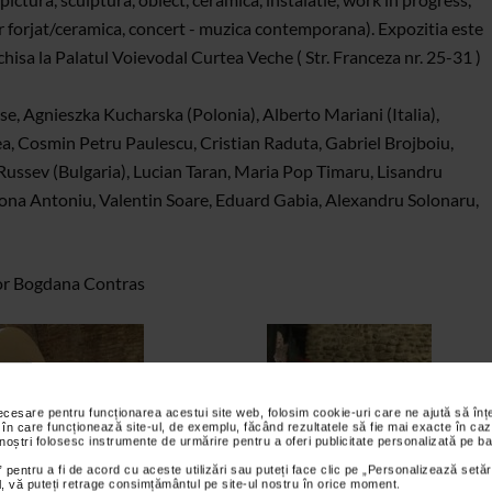
forjat/ceramica, concert - muzica contemporana). Expozitia este
hisa la Palatul Voievodal Curtea Veche ( Str. Franceza nr. 25-31 )
se, Agnieszka Kucharska (Polonia), Alberto Mariani (Italia),
, Cosmin Petru Paulescu, Cristian Raduta, Gabriel Brojboiu,
ussev (Bulgaria), Lucian Taran, Maria Pop Timaru, Lisandru
ona Antoniu, Valentin Soare, Eduard Gabia, Alexandru Solonaru,
or Bogdana Contras
necesare pentru funcționarea acestui site web, folosim cookie-uri care ne ajută să î
 în care funcționează site-ul, de exemplu, făcând rezultatele să fie mai exacte în caz
 noștri folosesc instrumente de urmărire pentru a oferi publicitate personalizată pe ba
 pentru a fi de acord cu aceste utilizări sau puteți face clic pe „Personalizează setăr
ial, vă puteți retrage consimțământul pe site-ul nostru în orice moment.