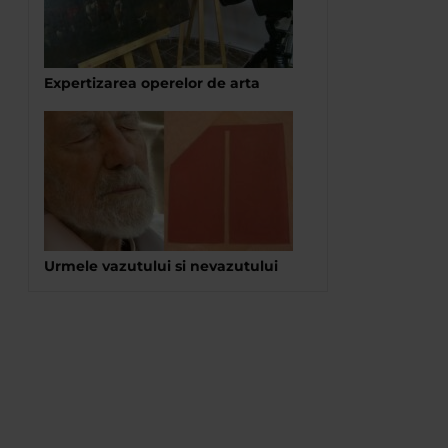
Expertizarea operelor de arta
Urmele vazutului si nevazutului