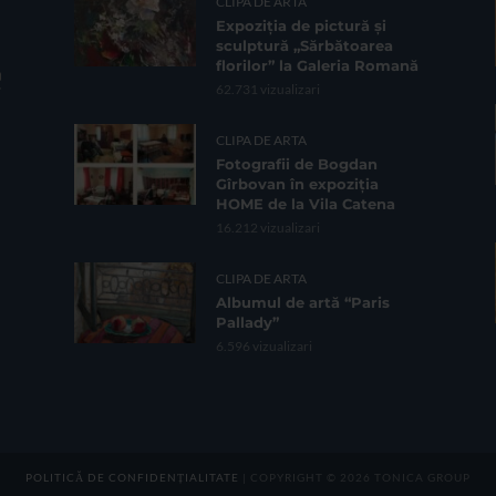
CLIPA DE ARTA
Expoziția de pictură și
sculptură „Sărbătoarea
florilor” la Galeria Romană
62.731 vizualizari
CLIPA DE ARTA
Fotografii de Bogdan
Gîrbovan în expoziția
HOME de la Vila Catena
16.212 vizualizari
CLIPA DE ARTA
Albumul de artă “Paris
Pallady”
6.596 vizualizari
POLITICĂ DE CONFIDENȚIALITATE
| COPYRIGHT © 2026 TONICA GROUP