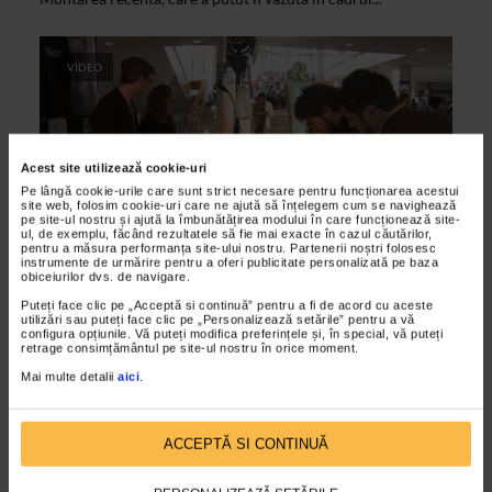
VIDEO
Acest site utilizează cookie-uri
Pe lângă cookie-urile care sunt strict necesare pentru funcționarea acestui
site web, folosim cookie-uri care ne ajută să înțelegem cum se navighează
pe site-ul nostru și ajută la îmbunătățirea modului în care funcționează site-
ul, de exemplu, făcând rezultatele să fie mai exacte în cazul căutărilor,
pentru a măsura performanța site-ului nostru. Partenerii noștri folosesc
instrumente de urmărire pentru a oferi publicitate personalizată pe baza
obiceiurilor dvs. de navigare.
ARTELE SPECTACOLULUI
Puteți face clic pe „Acceptă si continuă” pentru a fi de acord cu aceste
Festivalul International Shakespeare
utilizări sau puteți face clic pe „Personalizează setările” pentru a vă
configura opțiunile. Vă puteți modifica preferințele și, în special, vă puteți
2012
retrage consimțământul pe site-ul nostru în orice moment.
27/04/2012
Mai multe detalii
aici
.
Cea de a VIII-a editie a Festivalului International Shakespeare
a inceput la Craiova, pe 23 aprilie, data la care s-a nascut si a
ACCEPTĂ SI CONTINUĂ
murit marele Will. Tema editiei 2012...