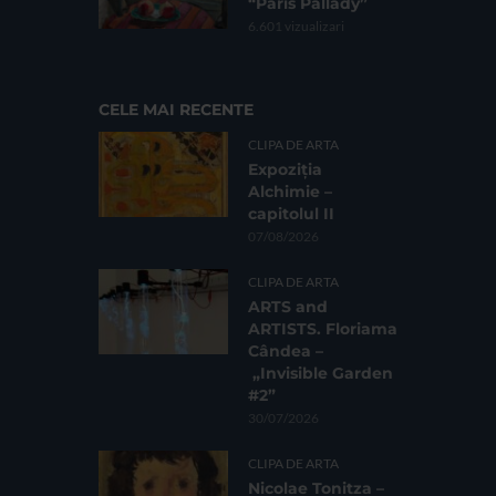
“Paris Pallady”
6.601 vizualizari
CELE MAI RECENTE
CLIPA DE ARTA
Expoziția
Alchimie –
capitolul II
07/08/2026
CLIPA DE ARTA
ARTS and
ARTISTS. Floriama
Cândea –
„Invisible Garden
#2”
30/07/2026
CLIPA DE ARTA
Nicolae Tonitza –