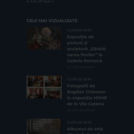
Sc. 4, Ap. 197, Sector 2
CELE MAI VIZUALIZATE
CLIPA DE ARTA
Expoziția de
pictură și
sculptură „Sărbăt
oarea florilor” la
Galeria Romană
62.734 vizualizari
CLIPA DE ARTA
Fotografii de
Bogdan Gîrbovan
în expoziția HOME
de la Vila Catena
16.216 vizualizari
CLIPA DE ARTA
Albumul de artă