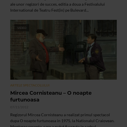
ale unor regizori de succes, editia a doua a Festivalului
International de Teatru Fest(in) pe Bulevard...
VIDEO
ARTELE SPECTACOLULUI
Mircea Cornisteanu – O noapte
furtunoasa
07/11/2012
Regizorul Mircea Cornisteanu a realizat primul spectacol
dupa O noapte furtunoasa in 1975, la Nationalul Craiovean.
Montarea recenta, care a putut fi vazuta in cadrul...