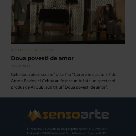
ARTELE SPECTACOLULUI
Doua povesti de amor
12/04/2011
Cele doua piese scurte “Ursul” si “Cerere in casatorie” de
Anton Pavlovici Cehov au fost reunite intr-un spectacol
produs de ArCuB, sub titlul “Doua povesti de amor”.
FUNDATIA FILDAS ART
Nr inreg registrul special: 4 PJ/ 29.01.2013
Cod fiscal: 9164384
Sediu social: Str. Delfinului, Nr. 6, parter Bl. 42,