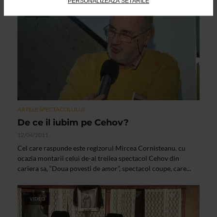
PERSONALIZEAZĂ SETĂRILE
VIDEO
ARTELE SPECTACOLULUI
De ce il iubim pe Cehov?
12/04/2011
Cel care raspunde este regizorul Mircea Cornisteanu, cu
ocazia montarii celui de-al treilea spectacol Cehov din
cariera sa, “Doua povesti de amor”, spectacol coupe, care...
VIDEO