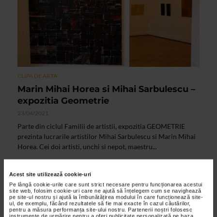
CLIPA DE ARTA
Marin Mihai Horea si Mihai Sarbulescu –
expozitia Geometrie
23/04/2021
Parte din ciclul Familii de artistii, expozitia GEOMETRIE
prezinta lucrarile artistilor Mihai Sarbulescu si Marin Mihai
Horea. Cei doi artisti, unchi si nepot, maestru...
Acest site utilizează cookie-uri
VIDEO
Pe lângă cookie-urile care sunt strict necesare pentru funcționarea acestui
site web, folosim cookie-uri care ne ajută să înțelegem cum se navighează
pe site-ul nostru și ajută la îmbunătățirea modului în care funcționează site-
ul, de exemplu, făcând rezultatele să fie mai exacte în cazul căutărilor,
pentru a măsura performanța site-ului nostru. Partenerii noștri folosesc
instrumente de urmărire pentru a oferi publicitate personalizată pe baza