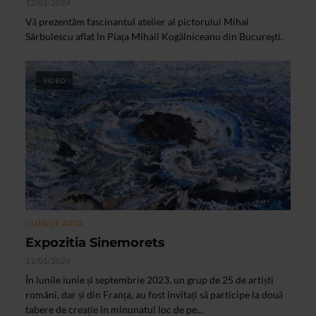
12/01/2024
Vă prezentăm fascinantul atelier al pictorului Mihai
Sârbulescu aflat în Piața Mihail Kogălniceanu din Bucureşti.
VIDEO
CLIPA DE ARTA
Expozitia Sinemorets
11/01/2024
În lunile iunie și septembrie 2023, un grup de 25 de artiști
români, dar și din Franța, au fost invitați să participe la două
tabere de creație în minunatul loc de pe...