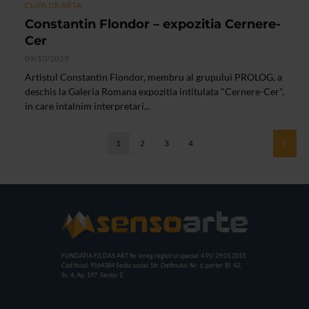
CLIPA DE ARTA
Constantin Flondor – expozitia Cernere-
Cer
09/10/2019
Artistul Constantin Flondor, membru al grupului PROLOG, a
deschis la Galeria Romana expozitia intitulata "Cernere-Cer",
in care intalnim interpretari...
1
2
3
4
FUNDATIA FILDAS ART
Nr inreg registrul special: 4 PJ/ 29.01.2013
Cod fiscal: 9164384
Sediu social: Str. Delfinului, Nr. 6, parter Bl. 42,
Sc. 4, Ap. 197, Sector 2