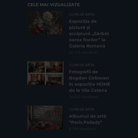
CELE MAI VIZUALIZATE
CLIPA DE ARTA
Expoziția de
pictură și
sculptură „Sărbăt
oarea florilor” la
Galeria Romană
62.731 vizualizari
CLIPA DE ARTA
Fotografii de
Bogdan Gîrbovan
în expoziția HOME
de la Vila Catena
16.212 vizualizari
CLIPA DE ARTA
Albumul de artă
“Paris Pallady”
6.596 vizualizari