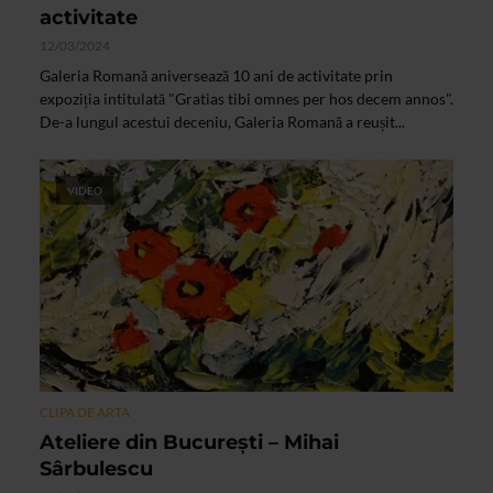
activitate
12/03/2024
Galeria Romană aniversează 10 ani de activitate prin
expoziția intitulată "Gratias tibi omnes per hos decem annos".
De-a lungul acestui deceniu, Galeria Romană a reușit...
VIDEO
CLIPA DE ARTA
Ateliere din Bucureşti – Mihai
Sârbulescu