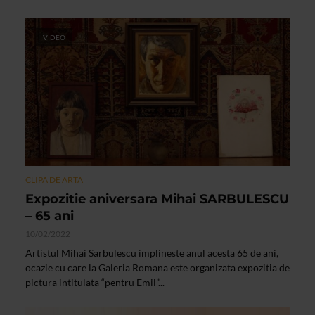
VIDEO
CLIPA DE ARTA
Expozitie aniversara Mihai SARBULESCU
– 65 ani
10/02/2022
Artistul Mihai Sarbulescu implineste anul acesta 65 de ani,
ocazie cu care la Galeria Romana este organizata expozitia de
pictura intitulata “pentru Emil”...