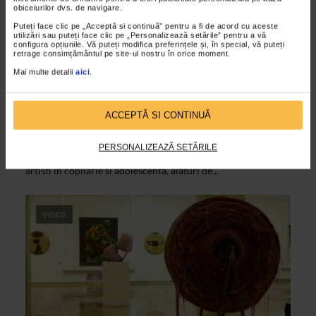
obiceiurilor dvs. de navigare.
Puteți face clic pe „Acceptă si continuă” pentru a fi de acord cu aceste
utilizări sau puteți face clic pe „Personalizează setările” pentru a vă
configura opțiunile. Vă puteți modifica preferințele și, în special, vă puteți
retrage consimțământul pe site-ul nostru în orice moment.
Mai multe detalii
aici
.
CLIPA DE ARTA
Expozitia document Prolog – Peste ani
ACCEPTĂ SI CONTINUĂ
17/03/2021
Grupul Prolog a deschis o expozitie eveniment la Galeria
PERSONALIZEAZĂ SETĂRILE
Romana, in care sunt prezentate inedit desene realizate de
artisti in copilarie si adolescenta, alaturi de...
VIDEO