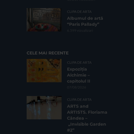
CLIPA DE ARTA
Albumul de artă
“Paris Pallady”
6.599 vizualizari
CELE MAI RECENTE
CLIPA DE ARTA
Expoziția
Alchimie –
capitolul II
07/08/2026
CLIPA DE ARTA
ARTS and
ARTISTS. Floriama
Cândea –
„Invisible Garden
#2”