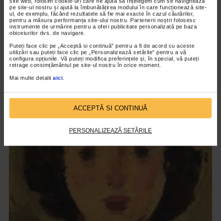
site web, folosim cookie-uri care ne ajută să înțelegem cum se navighează
pe site-ul nostru și ajută la îmbunătățirea modului în care funcționează site-
ul, de exemplu, făcând rezultatele să fie mai exacte în cazul căutărilor,
pentru a măsura performanța site-ului nostru. Partenerii noștri folosesc
instrumente de urmărire pentru a oferi publicitate personalizată pe baza
obiceiurilor dvs. de navigare.
Puteți face clic pe „Acceptă si continuă” pentru a fi de acord cu aceste
utilizări sau puteți face clic pe „Personalizează setările” pentru a vă
CLIPA DE ARTA
configura opțiunile. Vă puteți modifica preferințele și, în special, vă puteți
ARTS and ARTISTS. Floriama Cândea –
retrage consimțământul pe site-ul nostru în orice moment.
„Invisible Garden #2”
Mai multe detalii
aici
.
143 vizualizari
ACCEPTĂ SI CONTINUĂ
VIDEO
PERSONALIZEAZĂ SETĂRILE