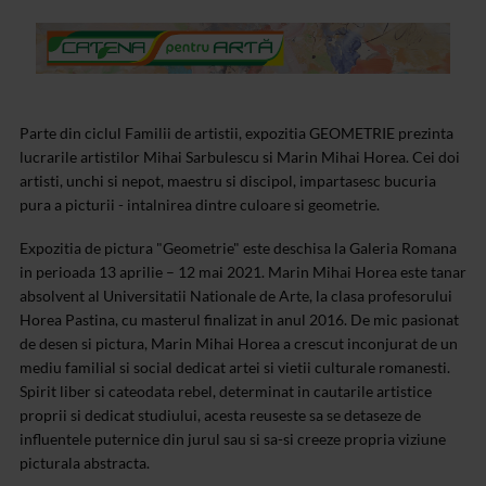
Parte din ciclul Familii de artistii, expozitia GEOMETRIE prezinta
lucrarile artistilor Mihai Sarbulescu si Marin Mihai Horea. Cei doi
artisti, unchi si nepot, maestru si discipol, impartasesc bucuria
pura a picturii - intalnirea dintre culoare si geometrie.
Expozitia de pictura "Geometrie" este deschisa la Galeria Romana
in perioada 13 aprilie – 12 mai 2021.
Marin Mihai Horea este tanar
absolvent al Universitatii Nationale de Arte, la clasa profesorului
Horea Pastina, cu masterul finalizat in anul 2016.
De mic pasionat
de desen si pictura, Marin Mihai Horea a crescut inconjurat de un
mediu familial si social dedicat artei si vietii culturale romanesti.
Spirit liber si cateodata rebel, determinat in cautarile artistice
proprii si dedicat studiului, acesta reuseste sa se detaseze de
influentele puternice din jurul sau si sa-si creeze propria viziune
picturala abstracta.