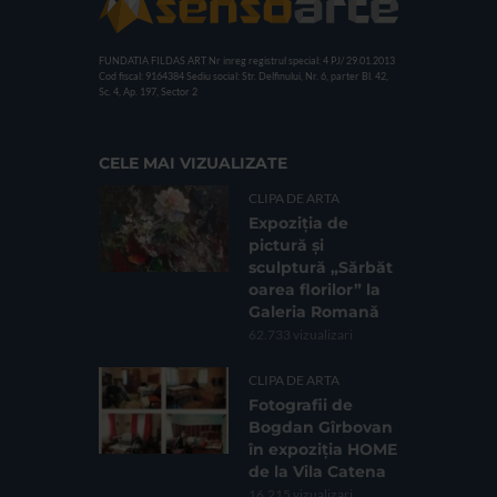
FUNDATIA FILDAS ART
Nr inreg registrul special: 4 PJ/ 29.01.2013
Cod fiscal: 9164384
Sediu social: Str. Delfinului, Nr. 6, parter Bl. 42,
Sc. 4, Ap. 197, Sector 2
CELE MAI VIZUALIZATE
CLIPA DE ARTA
Expoziția de
pictură și
sculptură „Sărbăt
oarea florilor” la
Galeria Romană
62.733 vizualizari
CLIPA DE ARTA
Fotografii de
Bogdan Gîrbovan
în expoziția HOME
de la Vila Catena
16.215 vizualizari