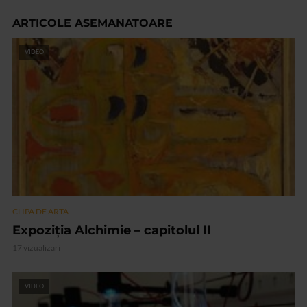
ARTICOLE ASEMANATOARE
VIDEO
CLIPA DE ARTA
Expoziția Alchimie – capitolul II
17 vizualizari
VIDEO