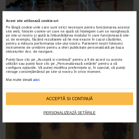
Acest site utilizează cookie-uri
Pe lângă cookie-urile care sunt strict necesare pentru funcționarea acestui
site web, folosim cookie-uri care ne ajută să înțelegem cum se navighează
pe site-ul nostru și ajută la îmbunătățirea modului în care funcționează site-
ul, de exemplu, făcând rezultatele să fie mai exacte în cazul căutărilor,
pentru a măsura performanța site-ului nostru. Partenerii noștri folosesc
instrumente de urmărire pentru a oferi publicitate personalizată pe baza
obiceiurilor dvs. de navigare.
Puteți face clic pe „Acceptă si continuă” pentru a fi de acord cu aceste
CLIPA DE ARTA
utilizări sau puteți face clic pe „Personalizează setările” pentru a vă
configura opțiunile. Vă puteți modifica preferințele și, în special, vă puteți
ARTS and ARTISTS. Floriama Cândea –
retrage consimțământul pe site-ul nostru în orice moment.
„Invisible Garden #2”
Mai multe detalii
aici
.
145 vizualizari
ACCEPTĂ SI CONTINUĂ
VIDEO
PERSONALIZEAZĂ SETĂRILE