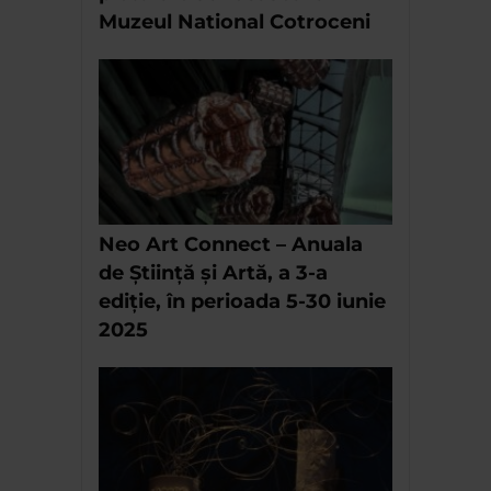
Muzeul National Cotroceni
Neo Art Connect – Anuala
de Știință și Artă, a 3-a
ediție, în perioada 5-30 iunie
2025