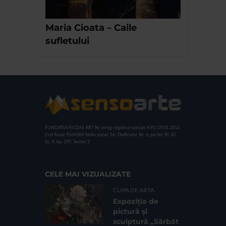
Maria Cioata – Caile
sufletului
FUNDATIA FILDAS ART
Nr inreg registrul special: 4 PJ/ 29.01.2013
Cod fiscal: 9164384
Sediu social: Str. Delfinului, Nr. 6, parter Bl. 42,
Sc. 4, Ap. 197, Sector 2
CELE MAI VIZUALIZATE
CLIPA DE ARTA
Expoziția de
pictură și
sculptură „Sărbăt