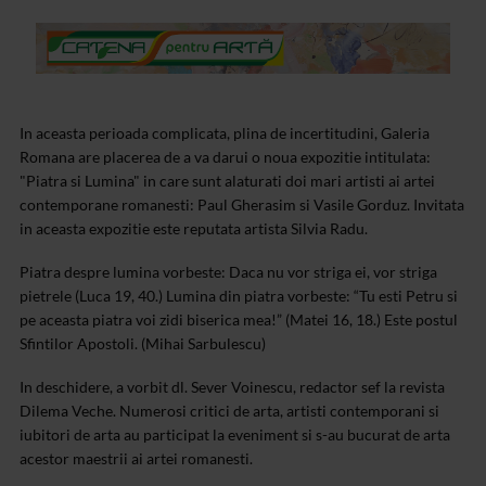
In aceasta perioada complicata, plina de incertitudini, Galeria
Romana are placerea de a va darui o noua expozitie intitulata:
"Piatra si Lumina" in care sunt alaturati doi mari artisti ai artei
contemporane romanesti: Paul Gherasim si Vasile Gorduz. Invitata
in aceasta expozitie este reputata artista Silvia Radu.
Piatra despre lumina vorbeste: Daca nu vor striga ei, vor striga
pietrele (Luca 19, 40.) Lumina din piatra vorbeste: “Tu esti Petru si
pe aceasta piatra voi zidi biserica mea!” (Matei 16, 18.) Este postul
Sfintilor Apostoli. (Mihai Sarbulescu)
In deschidere, a vorbit dl. Sever Voinescu, redactor sef la revista
Dilema Veche. Numerosi critici de arta, artisti contemporani si
iubitori de arta au participat la eveniment si s-au bucurat de arta
acestor maestrii ai artei romanesti.