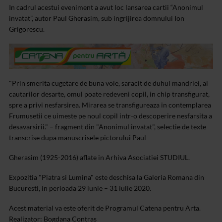
In cadrul acestui eveniment a avut loc lansarea cartii “Anonimul
invatat”, autor Paul Gherasim, sub ingrijirea domnului Ion
Grigorescu.
"Prin smerita cugetare de buna voie, saracit de duhul mandriei, al
cautarilor desarte, omul poate redeveni copil, in chip transfigurat,
spre a privi nesfarsirea. Mirarea se transfigureaza in contemplarea
Frumusetii ce uimeste pe noul copil intr-o descoperire nesfarsita a
desavarsirii." – fragment din "Anonimul invatat", selectie de texte
transcrise dupa manuscrisele pictorului Paul
Gherasim (1925-2016) aflate in Arhiva Asociatiei STUDIUL.
Expozitia "Piatra si Lumina" este deschisa la Galeria Romana din
Bucuresti, in perioada 29 iunie – 31 iulie 2020.
Acest material va este oferit de Programul Catena pentru Arta.
Realizator: Bogdana Contras