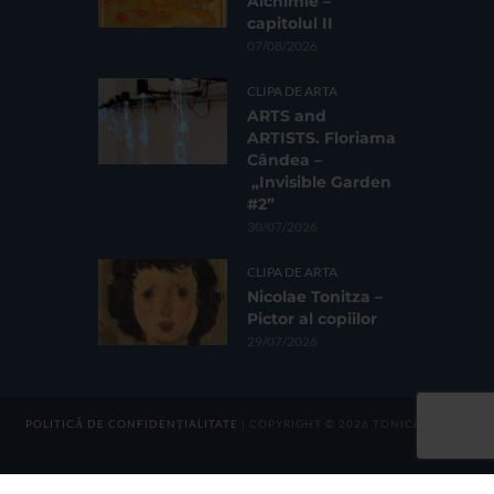
Alchimie –
capitolul II
07/08/2026
CLIPA DE ARTA
ARTS and
ARTISTS. Floriama
Cândea –
„Invisible Garden
#2”
30/07/2026
CLIPA DE ARTA
Nicolae Tonitza –
Pictor al copiilor
29/07/2026
POLITICĂ DE CONFIDENȚIALITATE
| COPYRIGHT © 2026 TONICA GROUP