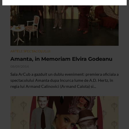
ARTELE SPECTACOLULUI
Amanta, in Memoriam Elvira Godeanu
08/09/2014
Sala ArCub a gazduit un dublu eveniment: premiera oficiala a
spectacolului Amanta dupa Incurca lume de A.D. Hertz, în
regia lui Armand Calinovici (Armand Calota) si...