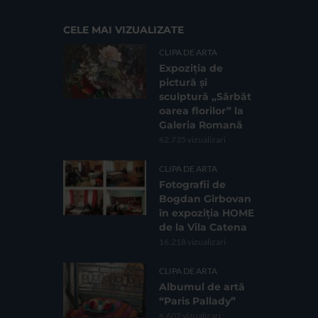
CELE MAI VIZUALIZATE
CLIPA DE ARTA
Expoziția de
pictură și
sculptură „Sărbăt
oarea florilor” la
Galeria Romană
62.735 vizualizari
CLIPA DE ARTA
Fotografii de
Bogdan Gîrbovan
în expoziția HOME
de la Vila Catena
16.218 vizualizari
CLIPA DE ARTA
Albumul de artă
“Paris Pallady”
6.602 vizualizari