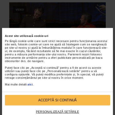
VIDEO
Acest site utilizează cookie-uri
Pe lângă cookie-urile care sunt strict necesare pentru funcționarea acestui
site web, folosim cookie-uri care ne ajută să înțelegem cum se navighează
pe site-ul nostru și ajută la îmbunătățirea modului în care funcționează site-
ul, de exemplu, făcând rezultatele să fie mai exacte în cazul căutărilor,
pentru a măsura performanța site-ului nostru. Partenerii noștri folosesc
instrumente de urmărire pentru a oferi publicitate personalizată pe baza
ARTELE SPECTACOLULUI
obiceiurilor dvs. de navigare.
Micul infern…la TNB
Puteți face clic pe „Acceptă si continuă” pentru a fi de acord cu aceste
utilizări sau puteți face clic pe „Personalizează setările” pentru a vă
configura opțiunile. Vă puteți modifica preferințele și, în special, vă puteți
07/12/2014
retrage consimțământul pe site-ul nostru în orice moment.
Comedia sentimentala Micul infern, scrisa de dramaturgul
Mai multe detalii
aici
.
Mircea Stefanescu in 1938 si montata de Mircea
Cornissteanu,se joaca in noua sala a Teatrului National...
ACCEPTĂ SI CONTINUĂ
VIDEO
PERSONALIZEAZĂ SETĂRILE