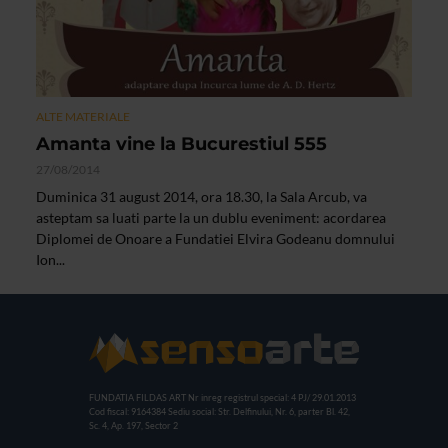
ALTE MATERIALE
Amanta vine la Bucurestiul 555
27/08/2014
Duminica 31 august 2014, ora 18.30, la Sala Arcub, va
asteptam sa luati parte la un dublu eveniment: acordarea
Diplomei de Onoare a Fundatiei Elvira Godeanu domnului
Ion...
FUNDATIA FILDAS ART
Nr inreg registrul special: 4 PJ/ 29.01.2013
Cod fiscal: 9164384
Sediu social: Str. Delfinului, Nr. 6, parter Bl. 42,
Sc. 4, Ap. 197, Sector 2