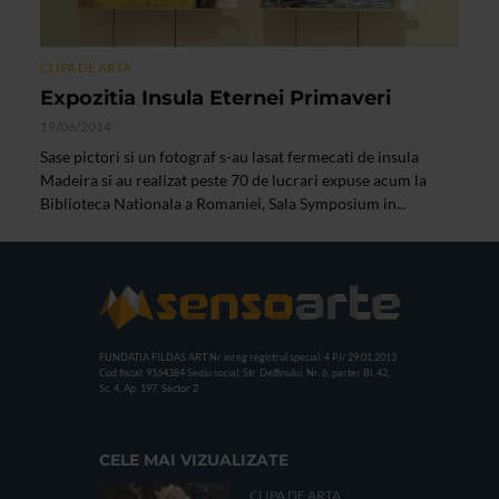
CLIPA DE ARTA
Expozitia Insula Eternei Primaveri
19/06/2014
Sase pictori si un fotograf s-au lasat fermecati de insula
Madeira si au realizat peste 70 de lucrari expuse acum la
Biblioteca Nationala a Romaniei, Sala Symposium in...
FUNDATIA FILDAS ART
Nr inreg registrul special: 4 PJ/ 29.01.2013
Cod fiscal: 9164384
Sediu social: Str. Delfinului, Nr. 6, parter Bl. 42,
Sc. 4, Ap. 197, Sector 2
CELE MAI VIZUALIZATE
CLIPA DE ARTA