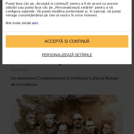
Puteți face clic pe „Acceptă si continuă” pentru a fi de acord cu aceste
utilizări sau puteți face clic pe „Personalizează setările” pentru a vă
configura opțiunile. Vă puteți modifica preferințele și, în special, vă puteți
retrage consimțământul pe site-ul nostru în orice moment.
Mai multe detalii
aici
.
ACCEPTĂ SI CONTINUĂ
ALTE MATERIALE
Expozitia Insula Eternei Primaveri se
PERSONALIZEAZĂ SETĂRILE
intoarce in Portugalia
29/07/2015
Un eveniment Contemporanii la Institutul Cultural Roman
de la Lisabona