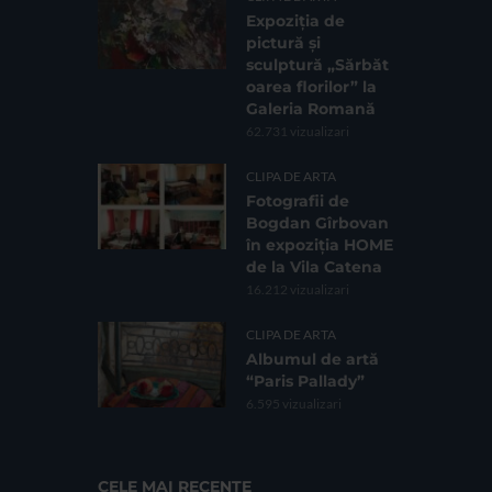
Expoziția de
pictură și
sculptură „Sărbăt
oarea florilor” la
Galeria Romană
62.731 vizualizari
CLIPA DE ARTA
Fotografii de
Bogdan Gîrbovan
în expoziția HOME
de la Vila Catena
16.212 vizualizari
CLIPA DE ARTA
Albumul de artă
“Paris Pallady”
6.595 vizualizari
CELE MAI RECENTE