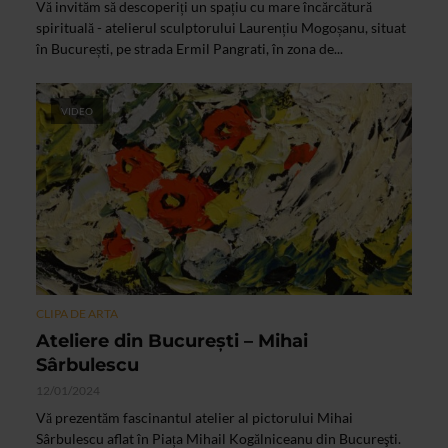
Vă invităm să descoperiți un spațiu cu mare încărcătură
spirituală - atelierul sculptorului Laurențiu Mogoșanu, situat
în București, pe strada Ermil Pangrati, în zona de...
VIDEO
CLIPA DE ARTA
Ateliere din Bucureşti – Mihai
Sârbulescu
12/01/2024
Vă prezentăm fascinantul atelier al pictorului Mihai
Sârbulescu aflat în Piața Mihail Kogălniceanu din Bucureşti.