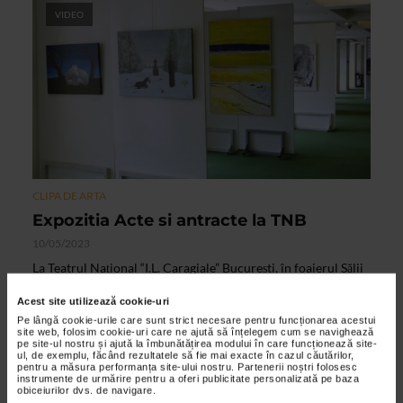
VIDEO
CLIPA DE ARTA
Expozitia Acte si antracte la TNB
10/05/2023
La Teatrul Național “I.L. Caragiale” București, în foaierul Sălii
Media (aripa Grand Hotel) s-a deschis expoziția de pictură
Acest site utilizează cookie-uri
"Acte și antracte" semnată de trei tineri...
Pe lângă cookie-urile care sunt strict necesare pentru funcționarea acestui
site web, folosim cookie-uri care ne ajută să înțelegem cum se navighează
pe site-ul nostru și ajută la îmbunătățirea modului în care funcționează site-
ul, de exemplu, făcând rezultatele să fie mai exacte în cazul căutărilor,
pentru a măsura performanța site-ului nostru. Partenerii noștri folosesc
instrumente de urmărire pentru a oferi publicitate personalizată pe baza
obiceiurilor dvs. de navigare.