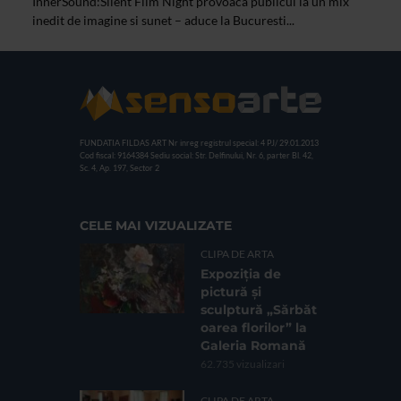
InnerSound:Silent Film Night provoaca publicul la un mix
inedit de imagine si sunet – aduce la Bucuresti...
FUNDATIA FILDAS ART
Nr inreg registrul special: 4 PJ/ 29.01.2013
Cod fiscal: 9164384
Sediu social: Str. Delfinului, Nr. 6, parter Bl. 42,
Sc. 4, Ap. 197, Sector 2
CELE MAI VIZUALIZATE
CLIPA DE ARTA
Expoziția de
pictură și
sculptură „Sărbăt
oarea florilor” la
Galeria Romană
62.735 vizualizari
CLIPA DE ARTA