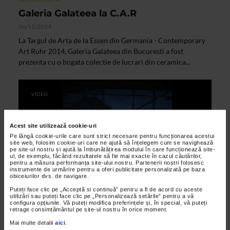
Galeria Galateea la C.A.R
06/11/2014
La Targul de Arta de la Essen din Germania - Contemporary
Art Ruhr 2014, Galeria Galateea din Bucuresti a fost
prezenta cu o bogata colectie de lucrari din ceramica...
VIDEO
Acest site utilizează cookie-uri
Pe lângă cookie-urile care sunt strict necesare pentru funcționarea acestui
site web, folosim cookie-uri care ne ajută să înțelegem cum se navighează
pe site-ul nostru și ajută la îmbunătățirea modului în care funcționează site-
ul, de exemplu, făcând rezultatele să fie mai exacte în cazul căutărilor,
pentru a măsura performanța site-ului nostru. Partenerii noștri folosesc
instrumente de urmărire pentru a oferi publicitate personalizată pe baza
obiceiurilor dvs. de navigare.
Puteți face clic pe „Acceptă si continuă” pentru a fi de acord cu aceste
utilizări sau puteți face clic pe „Personalizează setările” pentru a vă
ARTELE SPECTACOLULUI
configura opțiunile. Vă puteți modifica preferințele și, în special, vă puteți
retrage consimțământul pe site-ul nostru în orice moment.
InnerSound 2014 – Festivalul
International de Arte Noi
Mai multe detalii
aici
.