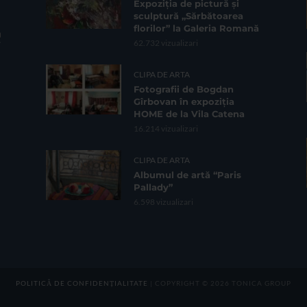
Expoziția de pictură și
sculptură „Sărbătoarea
florilor” la Galeria Romană
62.732 vizualizari
CLIPA DE ARTA
Fotografii de Bogdan
Gîrbovan în expoziția
HOME de la Vila Catena
16.214 vizualizari
CLIPA DE ARTA
Albumul de artă “Paris
Pallady”
6.598 vizualizari
POLITICĂ DE CONFIDENȚIALITATE
| COPYRIGHT © 2026 TONICA GROUP