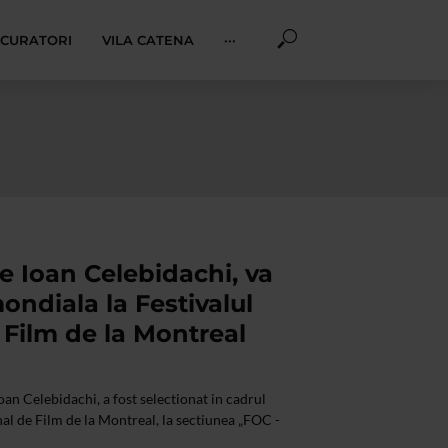
I CURATORI
VILA CATENA
···
e Ioan Celebidachi, va
ndiala la Festivalul
 Film de la Montreal
Ioan Celebidachi, a fost selectionat in cadrul
nal de Film de la Montreal, la sectiunea „FOC -