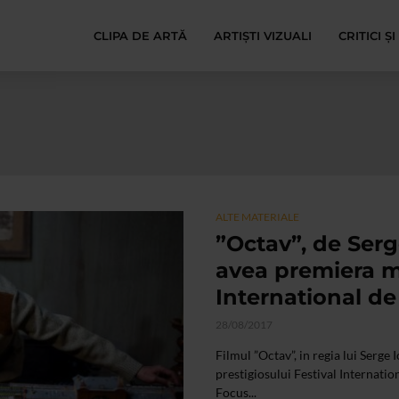
CLIPA DE ARTĂ
ARTIȘTI VIZUALI
CRITICI Ș
ALTE MATERIALE
”Octav”, de Serg
avea premiera mo
International de
28/08/2017
Filmul ”Octav”, in regia lui Serge 
prestigiosului Festival Internatio
Focus...