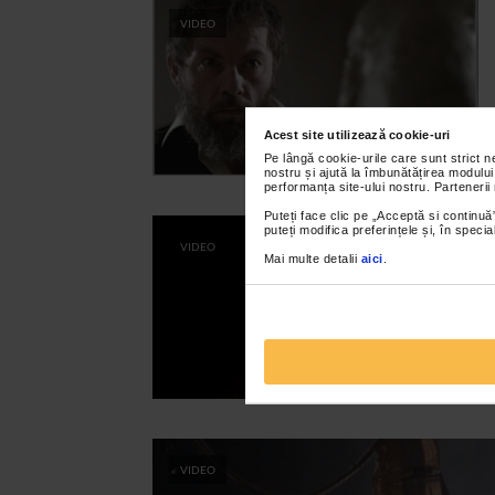
VIDEO
Acest site utilizează cookie-uri
Pe lângă cookie-urile care sunt strict 
nostru și ajută la îmbunătățirea modului
performanța site-ului nostru. Partenerii
Puteți face clic pe „Acceptă si continuă”
puteți modifica preferințele și, în spec
VIDEO
Mai multe detalii
aici
.
VIDEO