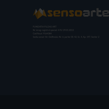
FUNDATIA FILDAS ART
Nr inreg registrul special: 4 PJ/ 29.01.2013
Cod fiscal: 9164384
Sediu social: Str. Delfinului, Nr. 6, parter Bl. 42, Sc. 4, Ap. 197, Sector 2