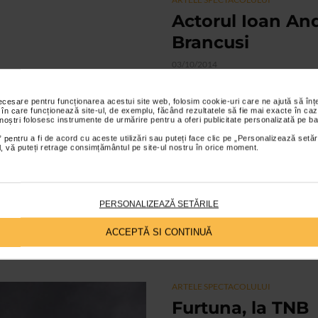
Actorul Ioan Andr
Brancusi
03/10/2014
Filmul de lungmetraj Brancusi din 
necesare pentru funcționarea acestui site web, folosim cookie-uri care ne ajută să î
Andrei Ionescu, a fost lansat pe 
 în care funcționează site-ul, de exemplu, făcând rezultatele să fie mai exacte în caz
 noștri folosesc instrumente de urmărire pentru a oferi publicitate personalizată pe ba
 pentru a fi de acord cu aceste utilizări sau puteți face clic pe „Personalizează setăr
ALTE MATERIALE
ial, vă puteți retrage consimțământul pe site-ul nostru în orice moment.
Anonimul venet
05/06/2014
PERSONALIZEAZĂ SETĂRILE
O poveste de dragoste cu Ilinca G
coordonat de Ion Caramitru. Ada
ACCEPTĂ SI CONTINUĂ
veneziano...
ARTELE SPECTACOLULUI
Furtuna, la TNB