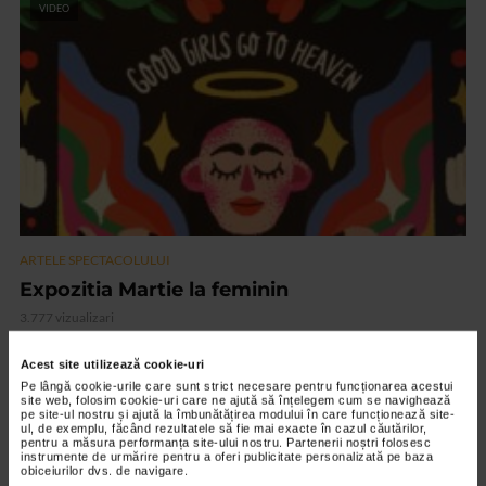
VIDEO
ARTELE SPECTACOLULUI
Expozitia Martie la feminin
3.777 vizualizari
Acest site utilizează cookie-uri
RECOMANDĂRI
Pe lângă cookie-urile care sunt strict necesare pentru funcționarea acestui
site web, folosim cookie-uri care ne ajută să înțelegem cum se navighează
pe site-ul nostru și ajută la îmbunătățirea modului în care funcționează site-
ul, de exemplu, făcând rezultatele să fie mai exacte în cazul căutărilor,
pentru a măsura performanța site-ului nostru. Partenerii noștri folosesc
instrumente de urmărire pentru a oferi publicitate personalizată pe baza
obiceiurilor dvs. de navigare.