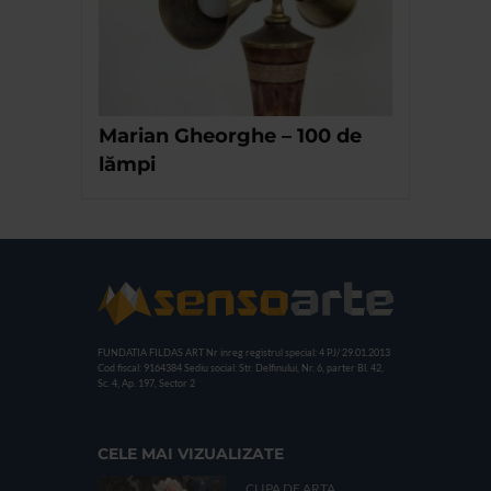
Marian Gheorghe – 100 de
lămpi
FUNDATIA FILDAS ART
Nr inreg registrul special: 4 PJ/ 29.01.2013
Cod fiscal: 9164384
Sediu social: Str. Delfinului, Nr. 6, parter Bl. 42,
Sc. 4, Ap. 197, Sector 2
CELE MAI VIZUALIZATE
CLIPA DE ARTA