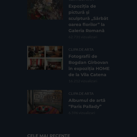
Expoziția de
pictură și
sculptură „Sărbăt
oarea florilor” la
Galeria Romană
62.731 vizualizari
CLIPA DE ARTA
Fotografii de
Bogdan Gîrbovan
în expoziția HOME
de la Vila Catena
16.212 vizualizari
CLIPA DE ARTA
Albumul de artă
“Paris Pallady”
6.596 vizualizari
CELE MAI RECENTE