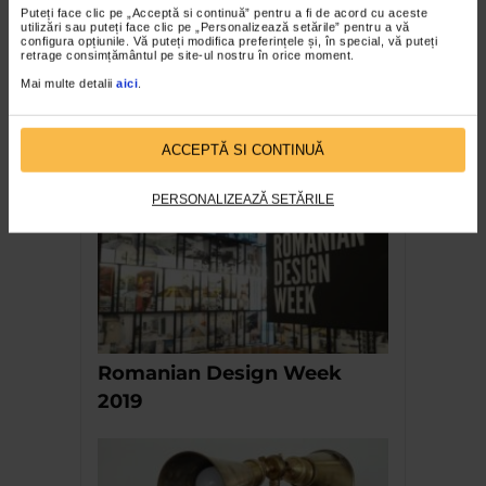
Puteți face clic pe „Acceptă si continuă” pentru a fi de acord cu aceste
utilizări sau puteți face clic pe „Personalizează setările” pentru a vă
configura opțiunile. Vă puteți modifica preferințele și, în special, vă puteți
retrage consimțământul pe site-ul nostru în orice moment.
Mai multe detalii
aici
.
Doina Păuleanu. Personajul
fabulos care ne dezvăluie
misterele Constanței
ACCEPTĂ SI CONTINUĂ
PERSONALIZEAZĂ SETĂRILE
Romanian Design Week
2019