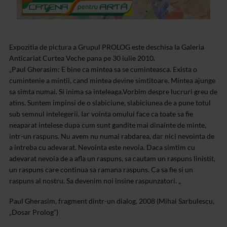
Expozitia de pictura a Grupul PROLOG este deschisa la Galeria
Anticariat Curtea Veche pana pe 30 iulie 2010.
„Paul Gherasim: E bine ca mintea sa se cuminteasca. Exista o
cumintenie a mintii, cand mintea devine simtitoare. Mintea ajunge
sa simta numai. Si inima sa inteleaga.Vorbim despre lucruri greu de
atins. Suntem impinsi de o slabiciune, slabiciunea de a pune totul
sub semnul intelegerii. Iar vointa omului face ca toate sa fie
neaparat intelese dupa cum sunt gandite mai dinainte de minte,
intr-un raspuns. Nu avem nu numai rabdarea, dar nici nevointa de
a intreba cu adevarat. Nevointa este nevoia. Daca simtim cu
adevarat nevoia de a afla un raspuns, sa cautam un raspuns linistit,
un raspuns care continua sa ramana raspuns. Ca sa fie si un
raspuns al nostru. Sa devenim noi insine raspunzatori. „
Paul Gherasim, fragment dintr-un dialog, 2008
(Mihai Sarbulescu,
„Dosar Prolog”)