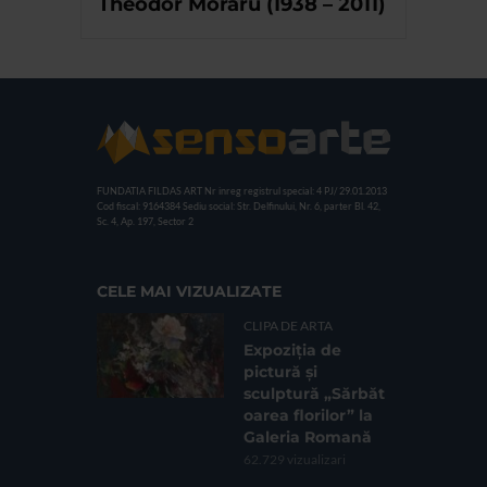
Theodor Moraru (1938 – 2011)
FUNDATIA FILDAS ART
Nr inreg registrul special: 4 PJ/ 29.01.2013
Cod fiscal: 9164384
Sediu social: Str. Delfinului, Nr. 6, parter Bl. 42,
Sc. 4, Ap. 197, Sector 2
CELE MAI VIZUALIZATE
CLIPA DE ARTA
Expoziția de
pictură și
sculptură „Sărbăt
oarea florilor” la
Galeria Romană
62.729 vizualizari