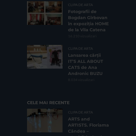
CLIPA DE ARTA
Fotografii de
Bogdan Gîrbovan
în expoziția HOME
de la Vila Catena
16.210 vizualizari
CLIPA DE ARTA
Lansarea cărții
IT’S ALL ABOUT
CATS de Ana
Andronic BUZU
8.034 vizualizari
CELE MAI RECENTE
CLIPA DE ARTA
ARTS and
ARTISTS. Floriama
Cândea –