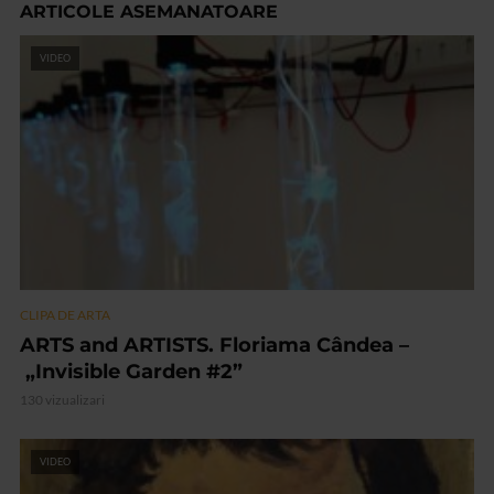
ARTICOLE ASEMANATOARE
VIDEO
CLIPA DE ARTA
ARTS and ARTISTS. Floriama Cândea –
„Invisible Garden #2”
130 vizualizari
VIDEO