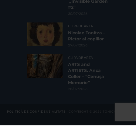
„Invisible Garden
#2”
30/07/2026
CLIPA DE ARTA
Nicolae Tonitza –
Pictor al copiilor
29/07/2026
CLIPA DE ARTA
ARTS and
ARTISTS. Anca
Coller – “Cenușa
Memorie”
28/07/2026
POLITICĂ DE CONFIDENȚIALITATE
| COPYRIGHT © 2026 TONICA GROUP