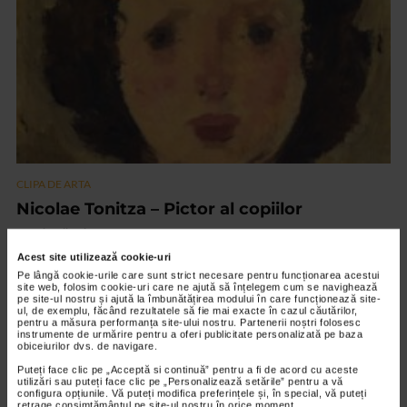
CLIPA DE ARTA
Nicolae Tonitza – Pictor al copiilor
147 vizualizari
Acest site utilizează cookie-uri
Pe lângă cookie-urile care sunt strict necesare pentru funcționarea acestui
VIDEO
site web, folosim cookie-uri care ne ajută să înțelegem cum se navighează
pe site-ul nostru și ajută la îmbunătățirea modului în care funcționează site-
ul, de exemplu, făcând rezultatele să fie mai exacte în cazul căutărilor,
pentru a măsura performanța site-ului nostru. Partenerii noștri folosesc
instrumente de urmărire pentru a oferi publicitate personalizată pe baza
obiceiurilor dvs. de navigare.
Puteți face clic pe „Acceptă si continuă” pentru a fi de acord cu aceste
utilizări sau puteți face clic pe „Personalizează setările” pentru a vă
configura opțiunile. Vă puteți modifica preferințele și, în special, vă puteți
retrage consimțământul pe site-ul nostru în orice moment.