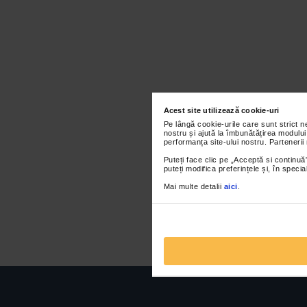
Acest site utilizează cookie-uri
Pe lângă cookie-urile care sunt strict 
nostru și ajută la îmbunătățirea modului
performanța site-ului nostru. Partenerii
Puteți face clic pe „Acceptă si continuă”
puteți modifica preferințele și, în spec
Mai multe detalii
aici
.