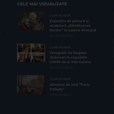
CELE MAI VIZUALIZATE
CLIPA DE ARTA
Expoziția de pictură și
sculptură „Sărbătoarea
florilor” la Galeria Romană
62.731 vizualizari
CLIPA DE ARTA
Fotografii de Bogdan
Gîrbovan în expoziția
HOME de la Vila Catena
16.212 vizualizari
CLIPA DE ARTA
Albumul de artă “Paris
Pallady”
6.596 vizualizari