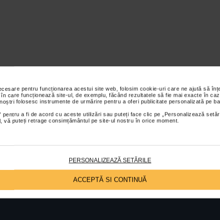
necesare pentru funcționarea acestui site web, folosim cookie-uri care ne ajută să î
 în care funcționează site-ul, de exemplu, făcând rezultatele să fie mai exacte în caz
 noștri folosesc instrumente de urmărire pentru a oferi publicitate personalizată pe ba
 pentru a fi de acord cu aceste utilizări sau puteți face clic pe „Personalizează setăr
ial, vă puteți retrage consimțământul pe site-ul nostru în orice moment.
PERSONALIZEAZĂ SETĂRILE
ACCEPTĂ SI CONTINUĂ