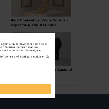
Paul Gherasim si Vasile Gorduz –
expozitia Piatra si Lumina
nțelegem cum se navighează pe site-ul
ul căutărilor, pentru a măsura
za obiceiurilor dvs. de navigare.
ile” pentru a vă configura opțiunile. Vă
Bienala Art Encounters la Castelul
Huniade si Comenduirea
Garnizoanei