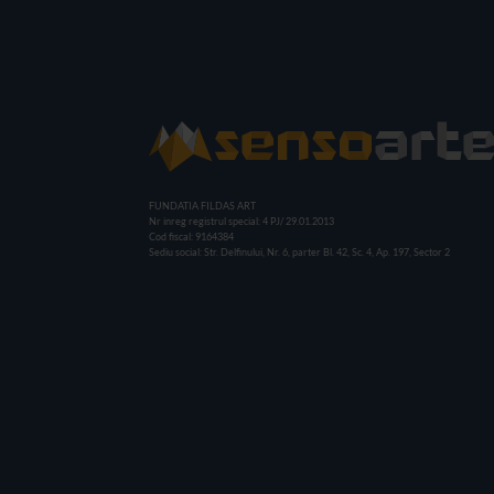
FUNDATIA FILDAS ART
Nr inreg registrul special: 4 PJ/ 29.01.2013
Cod fiscal: 9164384
Sediu social: Str. Delfinului, Nr. 6, parter Bl. 42, Sc. 4, Ap. 197, Sector 2