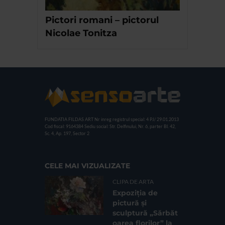
Pictori romani – pictorul
Nicolae Tonitza
FUNDATIA FILDAS ART
Nr inreg registrul special: 4 PJ/ 29.01.2013
Cod fiscal: 9164384
Sediu social: Str. Delfinului, Nr. 6, parter Bl. 42,
Sc. 4, Ap. 197, Sector 2
CELE MAI VIZUALIZATE
CLIPA DE ARTA
Expoziția de
pictură și
sculptură „Sărbăt
oarea florilor” la