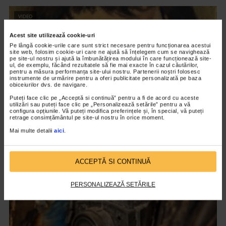
VIDEO
Acest site utilizează cookie-uri
Pe lângă cookie-urile care sunt strict necesare pentru funcționarea acestui
site web, folosim cookie-uri care ne ajută să înțelegem cum se navighează
pe site-ul nostru și ajută la îmbunătățirea modului în care funcționează site-
ul, de exemplu, făcând rezultatele să fie mai exacte în cazul căutărilor,
pentru a măsura performanța site-ului nostru. Partenerii noștri folosesc
instrumente de urmărire pentru a oferi publicitate personalizată pe baza
obiceiurilor dvs. de navigare.
Puteți face clic pe „Acceptă si continuă” pentru a fi de acord cu aceste
utilizări sau puteți face clic pe „Personalizează setările” pentru a vă
configura opțiunile. Vă puteți modifica preferințele și, în special, vă puteți
retrage consimțământul pe site-ul nostru în orice moment.
Mai multe detalii
aici
.
CLIPA DE ARTA
Nicolae Tonitza – Pictor al copiilor
151 vizualizari
ACCEPTĂ SI CONTINUĂ
PERSONALIZEAZĂ SETĂRILE
VIDEO