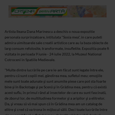
Artista Ileana Dana Marinescu a deschis o noua expozitie
personala surprinzatoare, intitulata "Sosia mea", in care puteti
admira uimitoarele sale creatii artistice care au la baza obiecte de
larg consum refolosite, transformate, insufletite. Expozitia poate fi
vizitata in perioada 9 iunie - 24 iulie 2022, la Muzeul National
Cotroceni in Spatiile Medievale.
"Multe dintre lucrările pe care le-am făcut sunt legate între ele,
pentru că sunt copiii mei, gândirea mea, sufletul meu; emoţiile
mele sunt toate adunate şi sunt anumite piese care pot sta foarte
bine şi în Backstage şi pe Scenă şi în Grădina mea, pentru că există
acest suflu, în primul rând al insectelor de care eu sunt fascinată,
de zborul lor, de multitudinea formelor şi a aripilor şi a elitrelor.
Da, şi vreau să vă mai spun că în Grădina mea am un catalog de
elitre şi cred că va trona în mijlocul sălii. Deci toate lucrările între