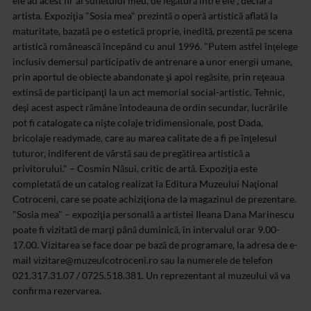
ele au acest fir al sufletului meu, de legătură între ele", declară
artista.
Expoziţia "Sosia mea" prezintă o operă artistică aflată la
maturitate, bazată pe o estetică proprie, inedită, prezentă pe scena
artistică românească începând cu anul 1996.
"Putem astfel înţelege
inclusiv demersul participativ de antrenare a unor energii umane,
prin aportul de obiecte abandonate şi apoi regăsite, prin reţeaua
extinsă de participanţi la un act memorial social-artistic. Tehnic,
deşi acest aspect rămâne întodeauna de ordin secundar, lucrările
pot fi catalogate ca nişte colaje tridimensionale, post Dada,
bricolaje readymade, care au marea calitate de a fi pe înţelesul
tuturor, indiferent de vârstă sau de pregătirea artistică a
privitorului." – Cosmin Năsui, critic de artă.
Expoziţia este
completată de un catalog realizat la Editura Muzeului Naţional
Cotroceni, care se poate achiziţiona de la magazinul de prezentare.
"Sosia mea" – expoziţia personală a artistei Ileana Dana Marinescu
poate fi vizitată de marţi până duminică, în intervalul orar 9.00-
17.00. Vizitarea se face doar pe bază de programare, la adresa de e-
mail
vizitare@muzeulcotroceni.ro
sau la numerele de telefon
021.317.31.07 / 0725.518.381. Un reprezentant al muzeului vă va
confirma rezervarea.