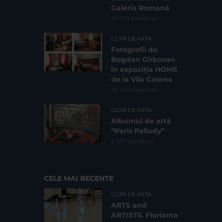
Galeria Romană
62.731 vizualizari
CLIPA DE ARTA
Fotografii de
Bogdan Gîrbovan
în expoziția HOME
de la Vila Catena
16.212 vizualizari
CLIPA DE ARTA
Albumul de artă
“Paris Pallady”
6.595 vizualizari
CELE MAI RECENTE
CLIPA DE ARTA
ARTS and
ARTISTS. Floriama