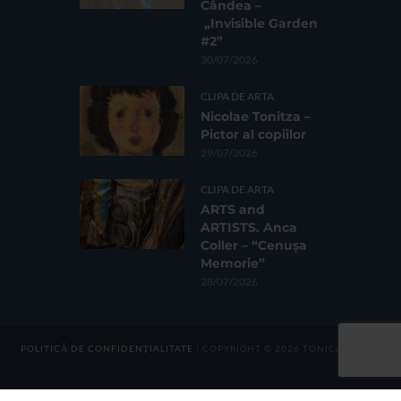
Cândea –
„Invisible Garden
#2”
30/07/2026
CLIPA DE ARTA
Nicolae Tonitza –
Pictor al copiilor
29/07/2026
CLIPA DE ARTA
ARTS and
ARTISTS. Anca
Coller – “Cenușa
Memorie”
28/07/2026
POLITICĂ DE CONFIDENȚIALITATE
| COPYRIGHT © 2026 TONICA GROUP