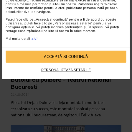
ul, de exemplu, făcând rezultatele să fie mai exacte în cazul căutărilor,
pentru a măsura performanța site-ului nostru. Partenerii noștri folosesc
instrumente de urmărire pentru a oferi publicitate personalizată pe baza
obiceiurilor dvs. de navigare.
VIDEO
Puteți face clic pe „Acceptă si continuă” pentru a fi de acord cu aceste
utilizări sau puteți face clic pe „Personalizează setările” pentru a vă
configura opțiunile. Vă puteți modifica preferințele și, în special, vă puteți
retrage consimțământul pe site-ul nostru în orice moment.
Mai multe detalii
aici
.
ACCEPTĂ SI CONTINUĂ
PERSONALIZEAZĂ SETĂRILE
ARTELE SPECTACOLULUI
Butoiul cu pulbere – Teatrul National
Bucuresti
21/10/2014
Piesa lui Dejan Dukovski, deja montata in multe tari,
ecranizara cu succes, este montata inspirat pe scena
nationalului bucurestean, de regizorul Felix Alexa.