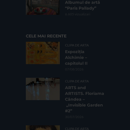
Albumul de artă
“Paris Pallady”
6.605 vizualizari
CELE MAI RECENTE
CLIPA DE ARTA
Expoziția
Alchimie –
capitolul II
07/08/2026
CLIPA DE ARTA
ARTS and
ARTISTS. Floriama
Cândea –
„Invisible Garden
#2”
30/07/2026
CLIPA DE ARTA