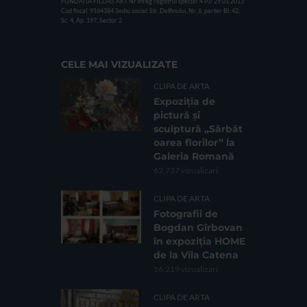
FUNDATIA FILDAS ART
Nr inreg registrul special: 4 PJ/ 29.01.2013
Cod fiscal: 9164384
Sediu social: Str. Delfinului, Nr. 6, parter Bl. 42,
Sc. 4, Ap. 197, Sector 2
CELE MAI VIZUALIZATE
CLIPA DE ARTA
Expoziția de
pictură și
sculptură „Sărbăt
oarea florilor” la
Galeria Romană
62.737 vizualizari
CLIPA DE ARTA
Fotografii de
Bogdan Gîrbovan
în expoziția HOME
de la Vila Catena
16.219 vizualizari
CLIPA DE ARTA