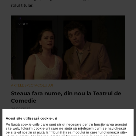
rolul titular.
VIDEO
ARTELE SPECTACOLULUI
Steaua fara nume, din nou la Teatrul de
Comedie
26/02/2015
Dupa 71 de ani de la premiera absoluta, Steaua fara nume, de
Acest site utilizează cookie-uri
Mihail Sebastian se intoarce pe scena unde a fost montata
Pe lângă cookie-urile care sunt strict necesare pentru funcționarea acestui
site web, folosim cookie-uri care ne ajută să înțelegem cum se navighează
prima data.
pe site-ul nostru și ajută la îmbunătățirea modului în care funcționează site-