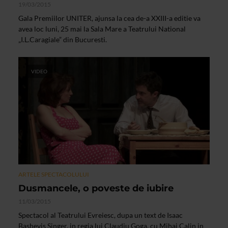
19/03/2015
Gala Premiilor UNITER, ajunsa la cea de-a XXIII-a editie va
avea loc luni, 25 mai la Sala Mare a Teatrului National
„I.L.Caragiale” din Bucuresti.
VIDEO
ARTELE SPECTACOLULUI
Dusmancele, o poveste de iubire
11/03/2015
Spectacol al Teatrului Evreiesc, dupa un text de Isaac
Bashevis Singer, in regia lui Claudiu Goga, cu Mihai Calin in