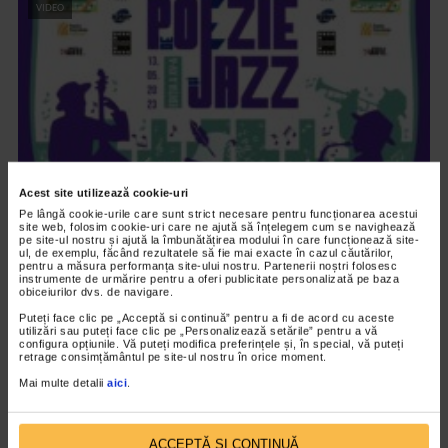
VIDEO
Acest site utilizează cookie-uri
Pe lângă cookie-urile care sunt strict necesare pentru funcționarea acestui
site web, folosim cookie-uri care ne ajută să înțelegem cum se navighează
ALTE MATERIALE
pe site-ul nostru și ajută la îmbunătățirea modului în care funcționează site-
ul, de exemplu, făcând rezultatele să fie mai exacte în cazul căutărilor,
Maratonul de Poezie si Jazz 2023
pentru a măsura performanța site-ului nostru. Partenerii noștri folosesc
instrumente de urmărire pentru a oferi publicitate personalizată pe baza
obiceiurilor dvs. de navigare.
1.612 vizualizari
Puteți face clic pe „Acceptă si continuă” pentru a fi de acord cu aceste
utilizări sau puteți face clic pe „Personalizează setările” pentru a vă
configura opțiunile. Vă puteți modifica preferințele și, în special, vă puteți
VIDEO
retrage consimțământul pe site-ul nostru în orice moment.
Mai multe detalii
aici
.
ACCEPTĂ SI CONTINUĂ