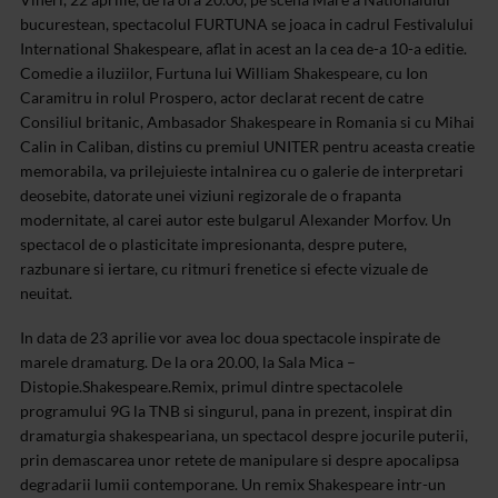
bucurestean, spectacolul FURTUNA se joaca in cadrul Festivalului
International Shakespeare, aflat in acest an la cea de-a 10-a editie.
Comedie a iluziilor, Furtuna lui William Shakespeare, cu Ion
Caramitru in rolul Prospero, actor declarat recent de catre
Consiliul britanic, Ambasador Shakespeare in Romania si cu Mihai
Calin in Caliban, distins cu premiul UNITER pentru aceasta creatie
memorabila, va prilejuieste intalnirea cu o galerie de interpretari
deosebite, datorate unei viziuni regizorale de o frapanta
modernitate, al carei autor este bulgarul Alexander Morfov. Un
spectacol de o plasticitate impresionanta, despre putere,
razbunare si iertare, cu ritmuri frenetice si efecte vizuale de
neuitat.
In data de 23 aprilie vor avea loc doua spectacole inspirate de
marele dramaturg. De la ora 20.00, la Sala Mica –
Distopie.Shakespeare.Remix, primul dintre spectacolele
programului 9G la TNB si singurul, pana in prezent, inspirat din
dramaturgia shakespeariana, un spectacol despre jocurile puterii,
prin demascarea unor retete de manipulare si despre apocalipsa
degradarii lumii contemporane. Un remix Shakespeare intr-un