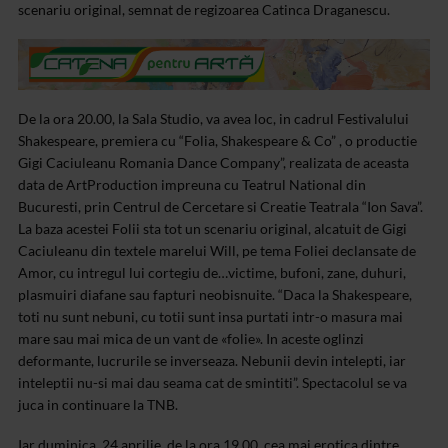
scenariu original, semnat de regizoarea Catinca Draganescu.
De la ora 20.00, la Sala Studio, va avea loc, in cadrul Festivalului
Shakespeare, premiera cu “Folia, Shakespeare & Co” , o productie
Gigi Caciuleanu Romania Dance Company”, realizata de aceasta
data de ArtProduction impreuna cu Teatrul National din
Bucuresti, prin Centrul de Cercetare si Creatie Teatrala “Ion Sava”.
La baza acestei Folii sta tot un scenariu original, alcatuit de Gigi
Caciuleanu din textele marelui Will, pe tema Foliei declansate de
Amor, cu intregul lui cortegiu de…victime, bufoni, zane, duhuri,
plasmuiri diafane sau fapturi neobisnuite. “Daca la Shakespeare,
toti nu sunt nebuni, cu totii sunt insa purtati intr-o masura mai
mare sau mai mica de un vant de «folie». In aceste oglinzi
deformante, lucrurile se inverseaza. Nebunii devin intelepti, iar
inteleptii nu-si mai dau seama cat de smintiti”. Spectacolul se va
juca in continuare la TNB.
Iar duminica, 24 aprilie, de la ora 19.00, cea mai erotica dintre