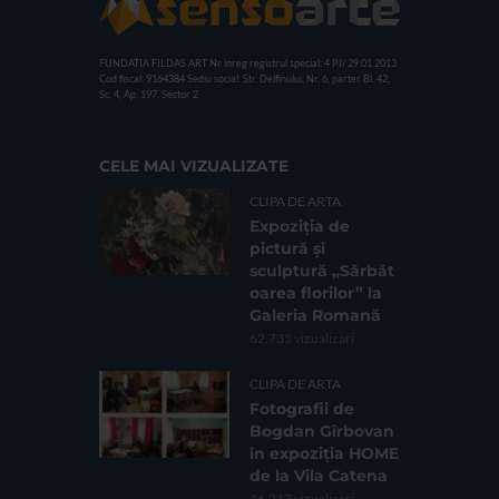
FUNDATIA FILDAS ART
Nr inreg registrul special: 4 PJ/ 29.01.2013
Cod fiscal: 9164384
Sediu social: Str. Delfinului, Nr. 6, parter Bl. 42,
Sc. 4, Ap. 197, Sector 2
CELE MAI VIZUALIZATE
CLIPA DE ARTA
Expoziția de
pictură și
sculptură „Sărbăt
oarea florilor” la
Galeria Romană
62.735 vizualizari
CLIPA DE ARTA
Fotografii de
Bogdan Gîrbovan
în expoziția HOME
de la Vila Catena
16.217 vizualizari