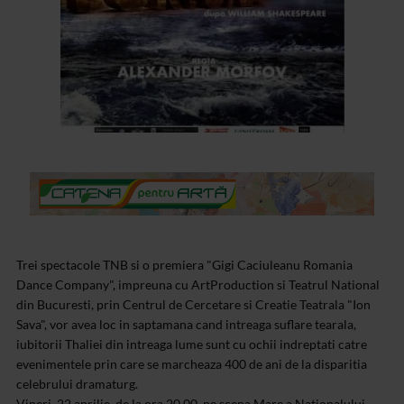
Trei spectacole TNB si o premiera "Gigi Caciuleanu Romania
Dance Company", impreuna cu ArtProduction si Teatrul National
din Bucuresti, prin Centrul de Cercetare si Creatie Teatrala "Ion
Sava", vor avea loc in saptamana cand intreaga suflare tearala,
iubitorii Thaliei din intreaga lume sunt cu ochii indreptati catre
evenimentele prin care se marcheaza 400 de ani de la disparitia
celebrului dramaturg.
Vineri, 22 aprilie, de la ora 20.00, pe scena Mare a Nationalului