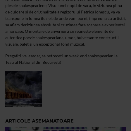
piesele shakespeariene, Visul unei nopti de vara, in viziunea plina
de culoare si de originalitate a regizorului Petrica Ionescu, va va
transpune in lumea iluziei, de unde vom porni, impreuna cu artistii,
sa aflam deriziunea absoluta si cruzimea fara scapare a experientei
amoroase. O montare de anvergura ce reuneste elemente de
autentica poezie shakespeariana, umor, bulversante constructii
vizuale, balet si un exceptional fond muzical.
Pregatiti-va. asadar, sa petreceti un week-end shakespearian la
Teatrul National din Bucuresti!
ARTICOLE ASEMANATOARE