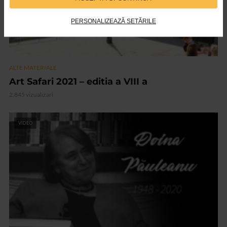
PERSONALIZEAZĂ SETĂRILE
ALTE MATERIALE
Art Safari 2021 – editia a VIII a
2.845 vizualizari
VIDEO