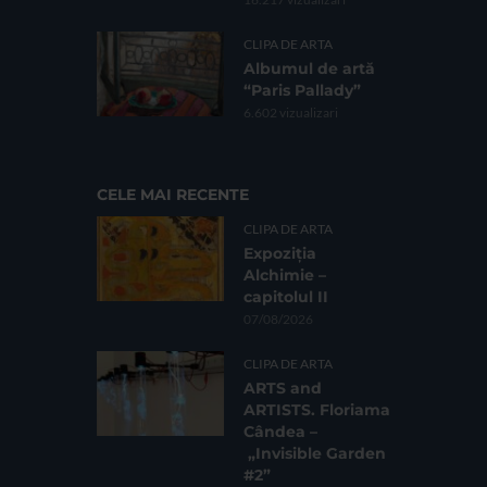
CLIPA DE ARTA
Albumul de artă
“Paris Pallady”
6.602 vizualizari
CELE MAI RECENTE
CLIPA DE ARTA
Expoziția
Alchimie –
capitolul II
07/08/2026
CLIPA DE ARTA
ARTS and
ARTISTS. Floriama
Cândea –
„Invisible Garden
#2”