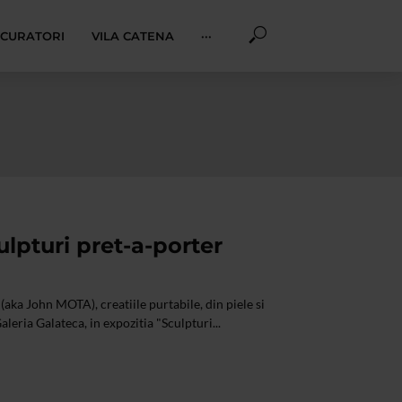
I CURATORI
VILA CATENA
···
ulpturi pret-a-porter
(aka John MOTA), creatiile purtabile, din piele si
aleria Galateca, in expozitia "Sculpturi...