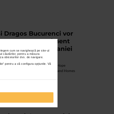
i Dragos Bucurenci vor
oncert, un eveniment
 vulnerabili ai Romaniei
nțelegem cum se navighează pe site-ul
ul căutărilor, pentru a măsura
za obiceiurilor dvs. de navigare.
ile” pentru a vă configura opțiunile. Vă
man va gazdui cea de-a patra editie a Hope
 caritabil organizat de Fundatia Hope and Homes