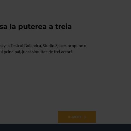
a la puterea a treia
sky la Teatrul Bulandra, Studio Space, propune o
i principal, jucat simultan de trei actori.
INAINTE