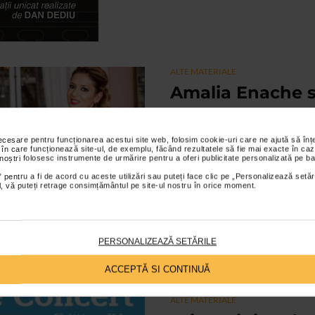
ALTE MATERIALE
Amalia Enache s
prezenta Hope C
dedicat copiilor
necesare pentru funcționarea acestui site web, folosim cookie-uri care ne ajută să î
 în care funcționează site-ul, de exemplu, făcând rezultatele să fie mai exacte în caz
08/04/2016
 noștri folosesc instrumente de urmărire pentru a oferi publicitate personalizată pe ba
 pentru a fi de acord cu aceste utilizări sau puteți face clic pe „Personalizează setăr
Duminica, 10 aprilie, Ateneul Ro
ial, vă puteți retrage consimțământul pe site-ul nostru în orice moment.
Concert, evenimentul cultural si
for Children...
PERSONALIZEAZĂ SETĂRILE
ACCEPTĂ SI CONTINUĂ
ALTE MATERIALE