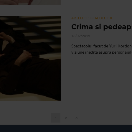
ARTELE SPECTACOLULUI
Crima si pedeaps
18/02/2015
Spectacolul facut de Yuri Kordon
viziune inedita asupra personajulu
1
2
3