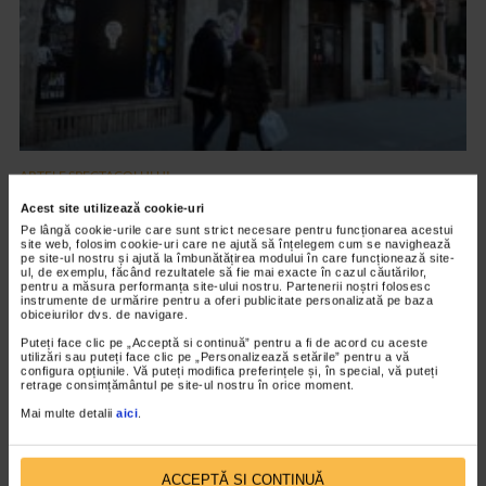
ARTELE SPECTACOLULUI
Ana Stefania Andronic – On the Top of my
Acest site utilizează cookie-uri
Lungs
Pe lângă cookie-urile care sunt strict necesare pentru funcționarea acestui
site web, folosim cookie-uri care ne ajută să înțelegem cum se navighează
3.289 vizualizari
pe site-ul nostru și ajută la îmbunătățirea modului în care funcționează site-
ul, de exemplu, făcând rezultatele să fie mai exacte în cazul căutărilor,
pentru a măsura performanța site-ului nostru. Partenerii noștri folosesc
instrumente de urmărire pentru a oferi publicitate personalizată pe baza
obiceiurilor dvs. de navigare.
VIDEO
Puteți face clic pe „Acceptă si continuă” pentru a fi de acord cu aceste
utilizări sau puteți face clic pe „Personalizează setările” pentru a vă
configura opțiunile. Vă puteți modifica preferințele și, în special, vă puteți
retrage consimțământul pe site-ul nostru în orice moment.
Mai multe detalii
aici
.
ACCEPTĂ SI CONTINUĂ