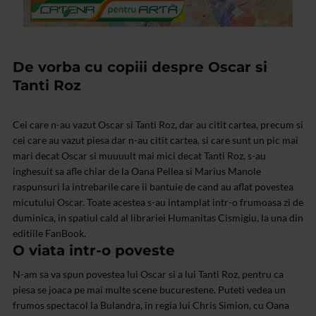
De vorba cu copiii despre Oscar si
Tanti Roz
Cei care n-au vazut Oscar si Tanti Roz, dar au citit cartea, precum si
cei care au vazut piesa dar n-au citit cartea, si care sunt un pic mai
mari decat Oscar si muuuult mai mici decat Tanti Roz, s-au
inghesuit sa afle chiar de la Oana Pellea si Marius Manole
raspunsuri la intrebarile care ii bantuie de cand au aflat povestea
micutului Oscar. Toate acestea s-au intamplat intr-o frumoasa zi de
duminica, in spatiul cald al librariei Humanitas Cismigiu, la una din
editiile FanBook.
O viata intr-o poveste
N-am sa va spun povestea lui Oscar si a lui Tanti Roz, pentru ca
piesa se joaca pe mai multe scene bucurestene. Puteti vedea un
frumos spectacol la Bulandra, in regia lui Chris Simion, cu Oana