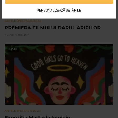
PERSONALIZEAZĂ SETĂRILE
ARTELE SPECTACOLULUI
PREMIERA FILMULUI DARUL ARIPILOR
12.601 vizualizari
VIDEO
ARTELE SPECTACOLULUI
Expozitia Martie la feminin