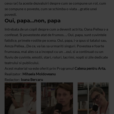
ceva rar) la aceste dezvaluiri despre cum se compune un rol, cum
se compune o poveste, cum se schimba o viata …gratie unei
povesti.
Oui, papa…non, papa
Intrebata de un copil despre cum a devenit actrita, Oana Pellea s-a
confesat. Si povesteste atat de frumos…. Oui, papa, sunt cuvintele
fatidice, primele rostite pe scena. Oui, papa, i-a spus si tatalui sau,
Amza Pellea…De ce, va las sa urmariti singuri. Povestea e foarte
frumoasa, mai ales ca a inceput cu un …oui, si a continuat cu un
fluviu de cuvinte, emotii, stari, roluri, lacrimi, nopti si zile dedicate
teatrului si publicului.
Acest material va este oferit prin Programul
Catena pentru Arta.
Realizator:
Mihaela Moldoveanu
Redactor:
Ioana Bercaru