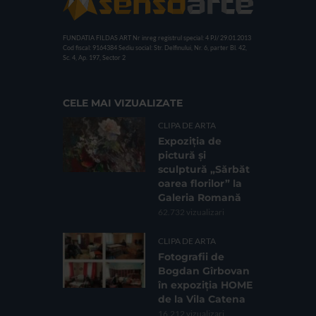
FUNDATIA FILDAS ART
Nr inreg registrul special: 4 PJ/ 29.01.2013
Cod fiscal: 9164384
Sediu social: Str. Delfinului, Nr. 6, parter Bl. 42,
Sc. 4, Ap. 197, Sector 2
CELE MAI VIZUALIZATE
CLIPA DE ARTA
Expoziția de
pictură și
sculptură „Sărbăt
oarea florilor” la
Galeria Romană
62.732 vizualizari
CLIPA DE ARTA
Fotografii de
Bogdan Gîrbovan
în expoziția HOME
de la Vila Catena
16.212 vizualizari