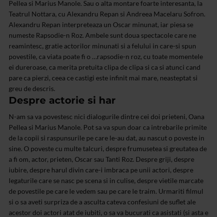
Pellea si Marius Manole. Sau o alta montare foarte interesanta, la
Teatrul Nottara, cu Alexandru Repan si Andreea Macelaru Sofron.
Alexandru Repan interpreteaza un Oscar minunat, iar piesa se
numeste Rapsodie-n Roz. Ambele sunt doua spectacole care ne
reamintesc, gratie actorilor minunati si a felului in care-si spun
povestile, ca viata poate fi o …rapsodie-n roz, cu toate momentele
ei dureroase, ca merita pretuita clipa de clipa si ca si atunci cand
pare ca pierzi, ceea ce castigi este infinit mai mare, neasteptat si
greu de descris.
Despre actorie si har
N-am sa va povestesc nici dialogurile dintre cei doi prieteni, Oana
Pellea si Marius Manole. Pot sa va spun doar ca intrebarile primite
de la copii si raspunsurile pe care le-au dat, au nascut o poveste in
sine. O poveste cu multe talcuri, despre frumusetea si greutatea de
a fi om, actor, prieten, Oscar sau Tanti Roz. Despre griji, despre
iubire, despre harul divin care-i imbraca pe unii actori, despre
legaturile care se nasc pe scena si in culise, despre vietile marcate
de povestile pe care le vedem sau pe care le traim. Urmariti filmul
si o sa aveti surpriza de a asculta cateva confesiuni de suflet ale
acestor doi actori atat de iubiti, o sa va bucurati ca asistati (si asta e