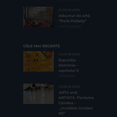
CLIPA DE ARTA
Albumul de artă
“Paris Pallady”
6.597 vizualizari
CELE MAI RECENTE
CLIPA DE ARTA
Expoziția
Alchimie –
capitolul II
07/08/2026
CLIPA DE ARTA
ARTS and
ARTISTS. Floriama
Cândea –
„Invisible Garden
#2”