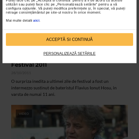
Puteți face clic pe „Acceptă si continuă” pentru a fi de acord cu aceste
utilizări sau puteți face clic pe „Personalizează setările” pentru a vă
configura opțiunile. Vă puteți modifica preferințele și, în special, vă puteți
retrage consimțământul pe site-ul nostru în orice moment.
Mai multe detalii
aici
.
ACCEPTĂ SI CONTINUĂ
ARTELE SPECTACOLULUI
PERSONALIZEAZĂ SETĂRILE
Flavius Ionut Hosu – Garana Jazz
Festival 2011
28/10/2011
O surpriza inedita a ultimei zile de festival a fost un
intermezzo sustinut de bateristul Flavius Ionut Hosu, in
varsta de numai 11 ani.
VIDEO