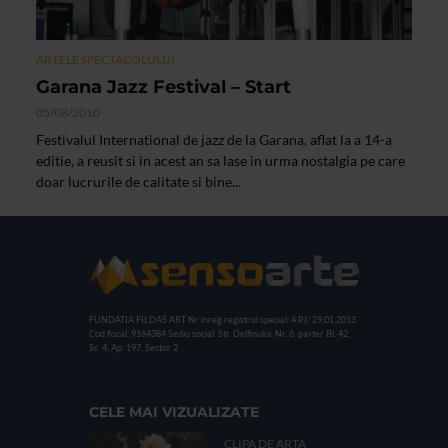
ARTELE SPECTACOLULUI
Garana Jazz Festival – Start
05/08/2010
Festivalul International de jazz de la Garana, aflat la a 14-a
editie, a reusit si in acest an sa lase in urma nostalgia pe care
doar lucrurile de calitate si bine...
FUNDATIA FILDAS ART
Nr inreg registrul special: 4 PJ/ 29.01.2013
Cod fiscal: 9164384
Sediu social: Str. Delfinului, Nr. 6, parter Bl. 42,
Sc. 4, Ap. 197, Sector 2
CELE MAI VIZUALIZATE
CLIPA DE ARTA