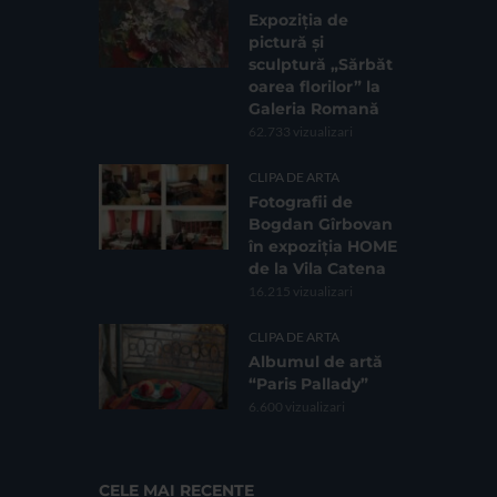
Expoziția de
pictură și
sculptură „Sărbăt
oarea florilor” la
Galeria Romană
62.733 vizualizari
CLIPA DE ARTA
Fotografii de
Bogdan Gîrbovan
în expoziția HOME
de la Vila Catena
16.215 vizualizari
CLIPA DE ARTA
Albumul de artă
“Paris Pallady”
6.600 vizualizari
CELE MAI RECENTE