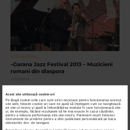
ALTE MATERIALE
–Garana Jazz Festival 2013 – Muzicieni
romani din diaspora
31/07/2013
Mult asteptati la festival, muzicienii romani din diaspora au
fost reprezentati in acest an de Peter Wertheimer, Nicolas
Acest site utilizează cookie-uri
Simion si Eugen Gondi.
Pe lângă cookie-urile care sunt strict necesare pentru funcționarea acestui
site web, folosim cookie-uri care ne ajută să înțelegem cum se navighează
pe site-ul nostru și ajută la îmbunătățirea modului în care funcționează site-
ul, de exemplu, făcând rezultatele să fie mai exacte în cazul căutărilor,
pentru a măsura performanța site-ului nostru. Partenerii noștri folosesc
VIDEO
instrumente de urmărire pentru a oferi publicitate personalizată pe baza
obiceiurilor dvs. de navigare.