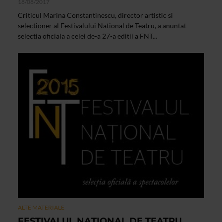
18/08/2017
Criticul Marina Constantinescu, director artistic si
selectioner al Festivalului National de Teatru, a anuntat
selectia oficiala a celei de-a 27-a editii a FNT...
ALTE MATERIALE
FESTIVALUL NAŢIONAL DE TEATRU