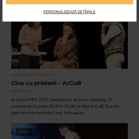
PERSONALIZEAZĂ SETĂRILE
VIDEO
ARTELE SPECTACOLULUI
Cina cu prieteni – ArCuB
09/02/2012
In cadrul FNT 2012, spectacolul se joaca sambata, 27
octombrie, la orele 18.00 si 21.00, la Sala ArCuB. Durata
spectacolului este de 2 ore, fara pauza.
VIDEO