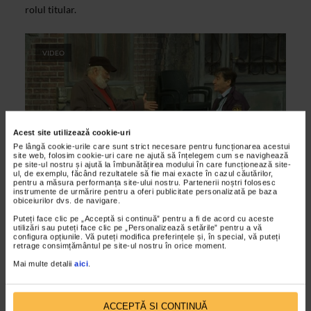
rolul titular.
VIDEO
Acest site utilizează cookie-uri
Pe lângă cookie-urile care sunt strict necesare pentru funcționarea acestui
site web, folosim cookie-uri care ne ajută să înțelegem cum se navighează
pe site-ul nostru și ajută la îmbunătățirea modului în care funcționează site-
ul, de exemplu, făcând rezultatele să fie mai exacte în cazul căutărilor,
pentru a măsura performanța site-ului nostru. Partenerii noștri folosesc
instrumente de urmărire pentru a oferi publicitate personalizată pe baza
ARTELE SPECTACOLULUI
obiceiurilor dvs. de navigare.
Mircea Cornisteanu – O noapte
Puteți face clic pe „Acceptă si continuă” pentru a fi de acord cu aceste
furtunoasa
utilizări sau puteți face clic pe „Personalizează setările” pentru a vă
configura opțiunile. Vă puteți modifica preferințele și, în special, vă puteți
07/11/2012
retrage consimțământul pe site-ul nostru în orice moment.
Regizorul Mircea Cornisteanu a realizat primul spectacol
Mai multe detalii
aici
.
dupa O noapte furtunoasa in 1975, la Nationalul Craiovean.
Montarea recenta, care a putut fi vazuta in cadrul...
ACCEPTĂ SI CONTINUĂ