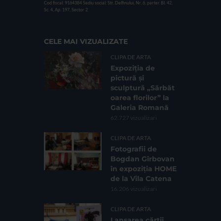
Cod fiscal: 9164384
Sediu social: Str. Delfinului, Nr. 6, parter Bl. 42,
Sc. 4, Ap. 197, Sector 2
CELE MAI VIZUALIZATE
CLIPA DE ARTA
Expoziția de
pictură și
sculptură „Sărbăt
oarea florilor” la
Galeria Romană
62.727 vizualizari
CLIPA DE ARTA
Fotografii de
Bogdan Gîrbovan
în expoziția HOME
de la Vila Catena
16.206 vizualizari
CLIPA DE ARTA
Lansarea cărții