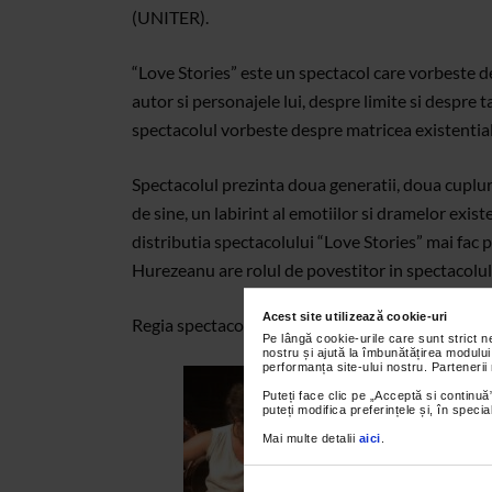
(UNITER).
“Love Stories” este un spectacol care vorbeste de
autor si personajele lui, despre limite si despre 
spectacolul vorbeste despre matricea existentiala
Spectacolul prezinta doua generatii, doua cupluri
de sine, un labirint al emotiilor si dramelor existe
distributia spectacolului “Love Stories” mai fac 
Hurezeanu are rolul de povestitor in spectacolul 
Acest site utilizează cookie-uri
Regia spectacolului este semnata de Claudiu Gog
Pe lângă cookie-urile care sunt strict 
nostru și ajută la îmbunătățirea modului
performanța site-ului nostru. Partenerii
Puteți face clic pe „Acceptă si continuă”
puteți modifica preferințele și, în spec
Mai multe detalii
aici
.