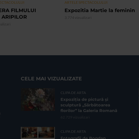
PECTACOLULUI
ARTELE SPECTACOLULUI
ERA FILMULUI
Expozitia Martie la feminin
 ARIPILOR
3.774 vizualizari
alizari
CELE MAI VIZUALIZATE
CLIPA DE ARTA
Expoziția de pictură și
sculptură „Sărbătoarea
florilor” la Galeria Romană
62.729 vizualizari
CLIPA DE ARTA
Fotografii de Bogdan