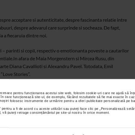
spre acceptare si autenticitate, despre fascinanta relatie intre
tabuuri, despre adevarul care surprinde si socheaza. De fapt,
 a fiecaruia dintre noi.
 – parinti si copii, respectiv o emotionanta poveste a cautarilor
ntiale.
In afara de Maia Morgenstern si Mircea Rusu, din
parte Diana Cavallioti si Alexandru Pavel. Totodata, Emil
“Love Stories”.
a, iar scenografia de Lia Dogaru.
necesare pentru funcționarea acestui site web, folosim cookie-uri care ne ajută să î
 în care funcționează site-ul, de exemplu, făcând rezultatele să fie mai exacte în caz
 noștri folosesc instrumente de urmărire pentru a oferi publicitate personalizată pe ba
 pentru a fi de acord cu aceste utilizări sau puteți face clic pe „Personalizează setăr
ial, vă puteți retrage consimțământul pe site-ul nostru în orice moment.