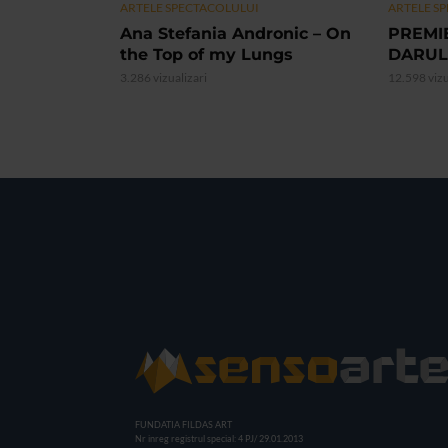
ARTELE SPECTACOLULUI
ARTELE S
Ana Stefania Andronic – On
PREMI
the Top of my Lungs
DARUL
3.286 vizualizari
12.598 vizu
FUNDATIA FILDAS ART
Nr inreg registrul special: 4 PJ/ 29.01.2013