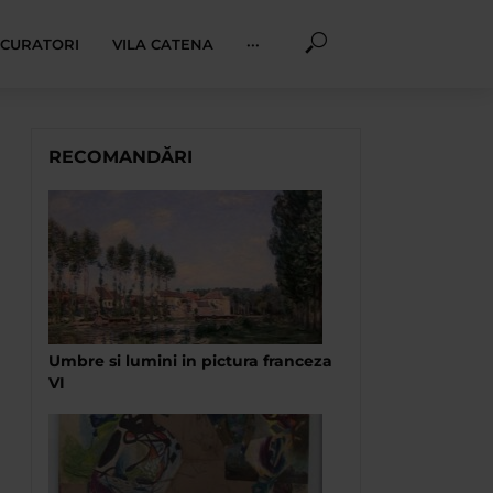
I CURATORI
VILA CATENA
···
RECOMANDĂRI
Umbre si lumini in pictura franceza
VI