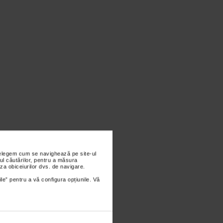
nțelegem cum se navighează pe site-ul
ul căutărilor, pentru a măsura
za obiceiurilor dvs. de navigare.
ile” pentru a vă configura opțiunile. Vă