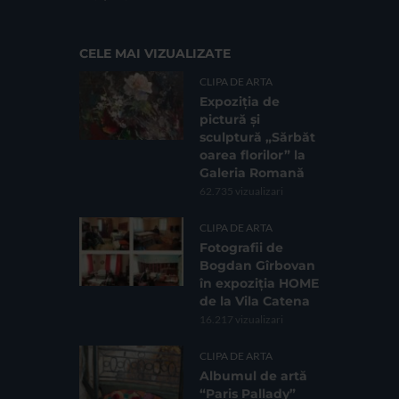
CELE MAI VIZUALIZATE
CLIPA DE ARTA
Expoziția de
pictură și
sculptură „Sărbăt
oarea florilor” la
Galeria Romană
62.735 vizualizari
CLIPA DE ARTA
Fotografii de
Bogdan Gîrbovan
în expoziția HOME
de la Vila Catena
16.217 vizualizari
CLIPA DE ARTA
Albumul de artă
“Paris Pallady”