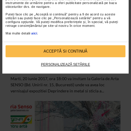
instrumente de urmărire pentru a oferi publicitate personalizată pe baza
obiceiurilor dvs. de navigare.
Puteți face clic pe „Acceptă si continuă” pentru a fi de acord cu aceste
utilizări sau puteți face clic pe „Personalizează setările” pentru a vă
configura opțiunile. Vă puteți modifica preferințele și, în special, vă puteți
retrage consimțământul pe site-ul nostru în orice moment.
Mai multe detalii
aici
.
ALTE MATERIALE
Eveniment la Galeria SENSO – Vernisajul
ACCEPTĂ SI CONTINUĂ
expozitiei ”Deprindere in metal si sticla”
de Ileana Dana Marinescu
PERSONALIZEAZĂ SETĂRILE
19/06/2017
Marti, 20 iunie 2017, ora 18:00 va invitam la Galeria de Arta
SENSO (Bd. Unirii nr. 15, Bucuresti) unde va avea loc
vernisajul expozitiei Deprindere in metal si sticla a...