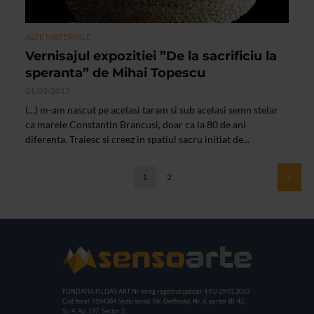
ALTE MATERIALE
Vernisajul expozitiei ”De la sacrificiu la
speranta” de Mihai Topescu
01/03/2017
(…) m-am nascut pe acelasi taram si sub acelasi semn stelar
ca marele Constantin Brancusi, doar ca la 80 de ani
diferenta. Traiesc si creez in spatiul sacru initiat de...
1
2
FUNDATIA FILDAS ART
Nr inreg registrul special: 4 PJ/ 29.01.2013
Cod fiscal: 9164384
Sediu social: Str. Delfinului, Nr. 6, parter Bl. 42,
Sc. 4, Ap. 197, Sector 2