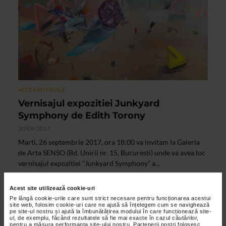
ALTE MATERIALE
Vernisajul expozitiei Junkyard
Symphony de Edith Torony
20/09/2017
Marti, 26 septembrie 2017, ora 18:00 va invitam la Galeria
de Arta SENSO (Bd. Unirii nr. 15, Bucuresti) unde va avea loc
vernisajul expozitiei ”Junkyard Symphony” a...
Acest site utilizează cookie-uri
Pe lângă cookie-urile care sunt strict necesare pentru funcționarea acestui
site web, folosim cookie-uri care ne ajută să înțelegem cum se navighează
pe site-ul nostru și ajută la îmbunătățirea modului în care funcționează site-
ul, de exemplu, făcând rezultatele să fie mai exacte în cazul căutărilor,
pentru a măsura performanța site-ului nostru. Partenerii noștri folosesc