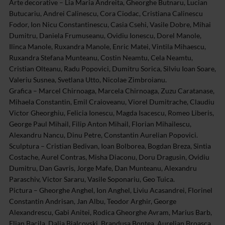
Arte decorative – Lia Maria Andreita, Gheorghe Butnaru, Lucian
Butucariu, Andrei Calinescu, Cora Ciodac, Cristiana Calinescu
Fodor, Ion Nicu Constantinescu, Casia Csehi, Vasile Dobre, Mihai
Dumitru, Daniela Frumuseanu, Ovidiu Ionescu, Dorel Manole,
Ilinca Manole, Ruxandra Manole, Enric Matei, Vintila Mihaescu,
Ruxandra Stefana Munteanu, Costin Neamtu, Cela Neamtu,
Cristian Olteanu, Radu Popovici, Dumitru Sorica, Silviu Ioan Soare,
Valeriu Susnea, Svetlana Utto, Nicolae Zimbroianu.
Grafica – Marcel Chirnoaga, Marcela Chirnoaga, Zuzu Caratanase,
Mihaela Constantin, Emil Craioveanu, Viorel Dumitrache, Claudiu
Victor Gheorghiu, Felicia Ionescu, Magda Isacescu, Romeo Liberis,
George Paul Mihail, Filip Anton Mihail, Florian Mihailescu,
Alexandru Nancu, Dinu Petre, Constantin Aurelian Popovici.
Sculptura – Cristian Bedivan, Ioan Bolborea, Bogdan Breza, Sintia
Costache, Aurel Contras, Misha Diaconu, Doru Dragusin, Ovidiu
Dumitru, Dan Gavris, Jorge Mafe, Dan Munteanu, Alexandru
Paraschiv, Victor Sararu, Vasile Soponariu, Geo Tuica.
Pictura – Gheorghe Anghel, Ion Anghel, Liviu Acasandrei, Florinel
Constantin Andrisan, Jan Albu, Teodor Arghir, George
Alexandrescu, Gabi Anitei, Rodica Gheorghe Avram, Marius Barb,
Elian Bacila, Dalia Bialcovski, Brandusa Bontea, Aurelian Broasca,