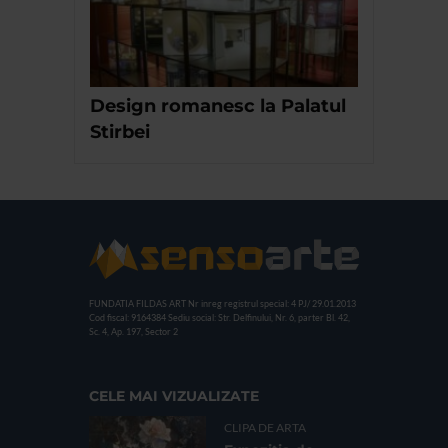
Design romanesc la Palatul
Stirbei
FUNDATIA FILDAS ART
Nr inreg registrul special: 4 PJ/ 29.01.2013
Cod fiscal: 9164384
Sediu social: Str. Delfinului, Nr. 6, parter Bl. 42,
Sc. 4, Ap. 197, Sector 2
CELE MAI VIZUALIZATE
CLIPA DE ARTA