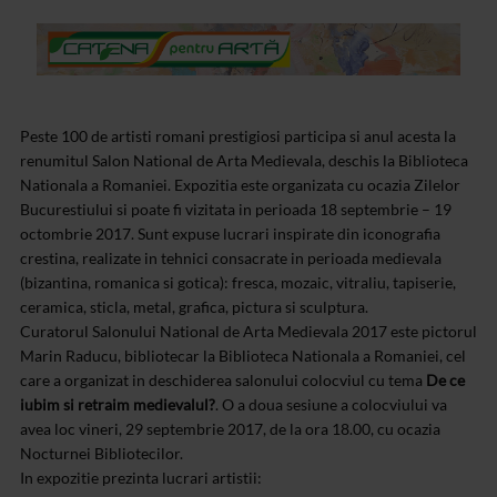
Peste 100 de artisti romani prestigiosi participa si anul acesta la
renumitul Salon National de Arta Medievala, deschis la Biblioteca
Nationala a Romaniei. Expozitia este organizata cu ocazia Zilelor
Bucurestiului si poate fi vizitata in perioada 18 septembrie – 19
octombrie 2017. Sunt expuse lucrari inspirate din iconografia
crestina, realizate in tehnici consacrate in perioada medievala
(bizantina, romanica si gotica): fresca, mozaic, vitraliu, tapiserie,
ceramica, sticla, metal, grafica, pictura si sculptura.
Curatorul Salonului National de Arta Medievala 2017 este pictorul
Marin Raducu, bibliotecar la Biblioteca Nationala a Romaniei, cel
care a organizat in deschiderea salonului colocviul cu tema
De ce
iubim si retraim medievalul?
. O a doua sesiune a colocviului va
avea loc vineri, 29 septembrie 2017, de la ora 18.00, cu ocazia
Nocturnei Bibliotecilor.
In expozitie prezinta lucrari artistii: