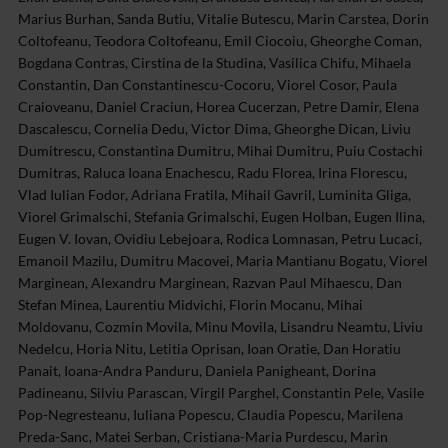
Marius Burhan, Sanda Butiu, Vitalie Butescu, Marin Carstea, Dorin
Coltofeanu, Teodora Coltofeanu, Emil Ciocoiu, Gheorghe Coman,
Bogdana Contras, Cirstina de la Studina, Vasilica Chifu, Mihaela
Constantin, Dan Constantinescu-Cocoru, Viorel Cosor, Paula
Craioveanu, Daniel Craciun, Horea Cucerzan, Petre Damir, Elena
Dascalescu, Cornelia Dedu, Victor Dima, Gheorghe Dican, Liviu
Dumitrescu, Constantina Dumitru, Mihai Dumitru, Puiu Costachi
Dumitras, Raluca Ioana Enachescu, Radu Florea, Irina Florescu,
Vlad Iulian Fodor, Adriana Fratila, Mihail Gavril, Luminita Gliga,
Viorel Grimalschi, Stefania Grimalschi, Eugen Holban, Eugen Ilina,
Eugen V. Iovan, Ovidiu Lebejoara, Rodica Lomnasan, Petru Lucaci,
Emanoil Mazilu, Dumitru Macovei, Maria Mantianu Bogatu, Viorel
Marginean, Alexandru Marginean, Razvan Paul Mihaescu, Dan
Stefan Minea, Laurentiu Midvichi, Florin Mocanu, Mihai
Moldovanu, Cozmin Movila, Minu Movila, Lisandru Neamtu, Liviu
Nedelcu, Horia Nitu, Letitia Oprisan, Ioan Oratie, Dan Horatiu
Panait, Ioana-Andra Panduru, Daniela Panigheant, Dorina
Padineanu, Silviu Parascan, Virgil Parghel, Constantin Pele, Vasile
Pop-Negresteanu, Iuliana Popescu, Claudia Popescu, Marilena
Preda-Sanc, Matei Serban, Cristiana-Maria Purdescu, Marin