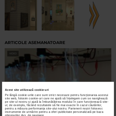
ARTICOLE ASEMANATOARE
VIDEO
Acest site utilizează cookie-uri
Pe lângă cookie-urile care sunt strict necesare pentru funcționarea acestui
site web, folosim cookie-uri care ne ajută să înțelegem cum se navighează
pe site-ul nostru și ajută la îmbunătățirea modului în care funcționează site-
ul, de exemplu, făcând rezultatele să fie mai exacte în cazul căutărilor,
pentru a măsura performanța site-ului nostru. Partenerii noștri folosesc
instrumente de urmărire pentru a oferi publicitate personalizată pe baza
CLIPA DE ARTA
obiceiurilor dvs. de navigare.