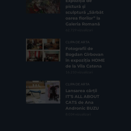
Expoziția de
pictură și
sculptură „Sărbăt
oarea florilor” la
Galeria Romană
62.729 vizualizari
CLIPA DE ARTA
Fotografii de
Bogdan Gîrbovan
în expoziția HOME
de la Vila Catena
16.210 vizualizari
CLIPA DE ARTA
Lansarea cărții
IT’S ALL ABOUT
CATS de Ana
Andronic BUZU
8.034 vizualizari