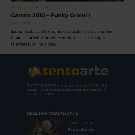
ARTELE SPECTACOLULUI
Garana 2010 – Funky Growl I
16/08/2010
Scopul declarat al formatiei este acela de a face publicul
tanar sa aprecieze sunetele moderne si sa descopere
talentele lumii muzicale.
FUNDATIA FILDAS ART
Nr inreg registrul special: 4 PJ/ 29.01.2013
Cod fiscal: 9164384
Sediu social: Str. Delfinului, Nr. 6, parter Bl. 42,
Sc. 4, Ap. 197, Sector 2
CELE MAI VIZUALIZATE
CLIPA DE ARTA
Expoziția de