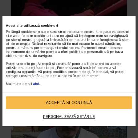
Acest site utilizează cookie-uri
Pe lângă cookie-urile care sunt strict necesare pentru funcționarea acestui
site web, folosim cookie-uri care ne ajută să înțelegem cum se navighează
pe site-ul nostru și ajută la îmbunătățirea modului în care funcționează site-
ul, de exemplu, făcând rezultatele să fie mai exacte în cazul căutărilor,
ARTELE SPECTACOLULUI
pentru a măsura performanța site-ului nostru. Partenerii noștri folosesc
instrumente de urmărire pentru a oferi publicitate personalizată pe baza
Garana 2010 – Bega Blues Band III
obiceiurilor dvs. de navigare.
13/09/2010
Puteți face clic pe „Acceptă si continuă” pentru a fi de acord cu aceste
utilizări sau puteți face clic pe „Personalizează setările” pentru a vă
Editia din acest an a festivalului a fost dedicata regretatului
configura opțiunile. Vă puteți modifica preferințele și, în special, vă puteți
muzician timisorean, Bela Kamocsa, unul dintre fondatorii
retrage consimțământul pe site-ul nostru în orice moment.
formatiei Bega Blues Band. Locul sau in...
Mai multe detalii
aici
.
VIDEO
ACCEPTĂ SI CONTINUĂ
PERSONALIZEAZĂ SETĂRILE