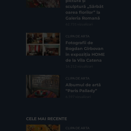
pictură și
sculptură „Sărbăt
oarea florilor” la
Galeria Romană
62.731 vizualizari
CLIPA DE ARTA
Fotografii de
Bogdan Gîrbovan
în expoziția HOME
de la Vila Catena
16.212 vizualizari
CLIPA DE ARTA
Albumul de artă
“Paris Pallady”
6.597 vizualizari
CELE MAI RECENTE
CLIPA DE ARTA