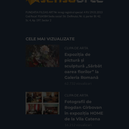
FUNDATIA FILDAS ART
Nr inreg registrul special: 4 PJ/ 29.01.2013
Cod fiscal: 9164384
Sediu social: Str. Delfinului, Nr. 6, parter Bl. 42,
Sc. 4, Ap. 197, Sector 2
CELE MAI VIZUALIZATE
CLIPA DE ARTA
Expoziția de
pictură și
sculptură „Sărbăt
oarea florilor” la
Galeria Romană
62.732 vizualizari
CLIPA DE ARTA
Fotografii de
Bogdan Gîrbovan
în expoziția HOME
de la Vila Catena
16.212 vizualizari