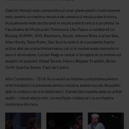
Gabriel Almasi este compozitorul unor piese pentru instrumente
solo, pentru orchestre, muzica de camera si muzica electronica.
Actualmente este doctorand in muzica electronica si profesor la
Facultatea de Muzica din Timisoara. Utu Pascu a colaborat cu:
Blazzaj, KUMM, JAIS, Baumann, Acum, Johnny Bota, Lucian Ban,
Alex Hardy, Tony Kuhn. Tavi Scurtu este si el o prezenta foarte
activa atat pe scena timisoreana, cat si in numeroase concerte in
tara si strainatate. Lucian Nagy a cantat si inregistrat cu numerosi
maestri ai jazzului: Eldad Tarmu, Henry Skipper Franklin, Brian
Torff, Gyarfas Istvan, Paul de Castro.
Alin Constantin – DJ K-lu a reusit sa imbine curiozitatea pentru
arta mixajului cu pasiunea pentru muzica, avand succes de public
atat in cluburi cat si in festivaluri. Daniel Dorobantu este un artist
audio – vizual electronic, cu multiple colaborari cu orchestre
simfonice din tara.