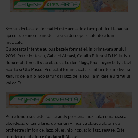
Scopul declarat al formatiei este acela de a face publicul tanar sa
aprecieze sunetele moderne si sa descopere talentele lumii
muzicale.
Cu aceasta intentie au pus bazele formatiei, in primavara anului
2009, Petre Iontescu, Gabriel Almasi, Catalin Plitea si DJ K-lu. Nu
dupa mult timp, li s-au alaturat Lucian Nagy, Paul Eugen Lutyi, Tavi
Scurtu si Utu Pascu. Proiectul lor muzical are influente din diverse
genuri: de la hip-hop la funk si jazz, de la soul la mixajele ultimului
val de DJ.
Petre Ionutescu este foarte activ pe scena muzicala romaneasca;
abordeaza o gama larga de genuri – muzica clasica alaturi de
orchestre simfonice, jazz, blues, hip-hop, acid-jazz, reggae. Este
totodata unul dintre fondatorii Blazzaj.