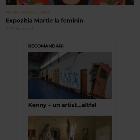
ARTELE SPECTACOLULUI
Expozitia Martie la feminin
3.777 vizualizari
RECOMANDĂRI
Kenny – un artist…altfel