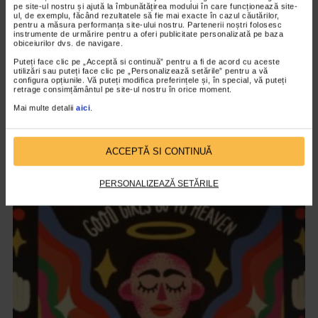
pe site-ul nostru și ajută la îmbunătățirea modului în care funcționează site-
ul, de exemplu, făcând rezultatele să fie mai exacte în cazul căutărilor,
pentru a măsura performanța site-ului nostru. Partenerii noștri folosesc
instrumente de urmărire pentru a oferi publicitate personalizată pe baza
obiceiurilor dvs. de navigare.
Puteți face clic pe „Acceptă si continuă” pentru a fi de acord cu aceste
utilizări sau puteți face clic pe „Personalizează setările” pentru a vă
configura opțiunile. Vă puteți modifica preferințele și, în special, vă puteți
retrage consimțământul pe site-ul nostru în orice moment.
ARTELE SPECTACOLULUI
Mai multe detalii
aici
.
PREMIERA FILMULUI DARUL ARIPILOR
12.601 vizualizari
ACCEPTĂ SI CONTINUĂ
VIDEO
PERSONALIZEAZĂ SETĂRILE