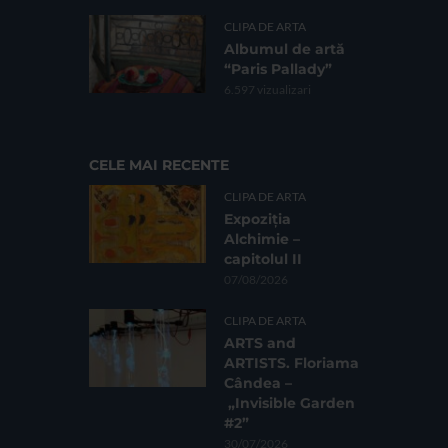
CLIPA DE ARTA
Albumul de artă
“Paris Pallady”
6.597 vizualizari
CELE MAI RECENTE
CLIPA DE ARTA
Expoziția
Alchimie –
capitolul II
07/08/2026
CLIPA DE ARTA
ARTS and
ARTISTS. Floriama
Cândea –
„Invisible Garden
#2”
30/07/2026